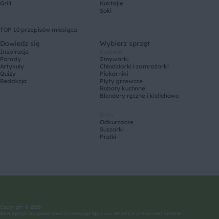
Grill
Koktajle
Soki
TOP 10 przepisów miesiąca
Dowiedz się
Wybierz sprzęt
Inspiracje
Kuchnia
Porady
Zmywarki
Artykuły
Chłodziarki i zamrażarki
Quizy
Piekarniki
Redakcja
Płyty grzewcze
Roboty kuchnne
Blendery ręczne i kielichowe
Dom
Odkurzacze
Suszarki
Pralki
Copyright © 2026
BSH Sprzęt Gospodarstwa Domowego Sp. z o.o. Wszelkie prawa zastrzeżone.