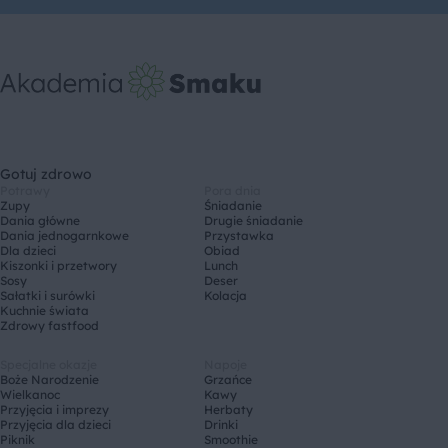
Gotuj zdrowo
Potrawy
Pora dnia
Zupy
Śniadanie
Dania główne
Drugie śniadanie
Dania jednogarnkowe
Przystawka
Dla dzieci
Obiad
Kiszonki i przetwory
Lunch
Sosy
Deser
Sałatki i surówki
Kolacja
Kuchnie świata
Zdrowy fastfood
Specjalne okazje
Napoje
Boże Narodzenie
Grzańce
Wielkanoc
Kawy
Przyjęcia i imprezy
Herbaty
Przyjęcia dla dzieci
Drinki
Piknik
Smoothie