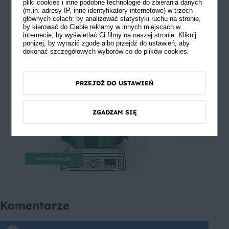
pliki cookies i inne podobne technologie do zbierania danych
(m.in. adresy IP, inne identyfikatory internetowe) w trzech
głównych celach: by analizować statystyki ruchu na stronie,
by kierować do Ciebie reklamy w innych miejscach w
internecie, by wyświetlać Ci filmy na naszej stronie. Kliknij
poniżej, by wyrazić zgodę albo przejdź do ustawień, aby
dokonać szczegółowych wyborów co do plików cookies.
PRZEJDŹ DO USTAWIEŃ
ZGADZAM SIĘ
Komentarze