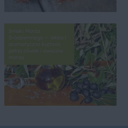
Smaki Morza
Śródziemnego — lekka i
aromatyczna kuchnia
pełna oliwek i owoców
morza