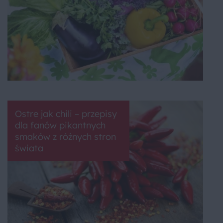
Ostre jak chili – przepisy
dla fanów pikantnych
smaków z różnych stron
świata