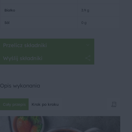
Białko
3.9 g
Sól
0 g
Przelicz składniki
Wyślij składniki
Opis wykonania
Cały przepis
Krok po kroku