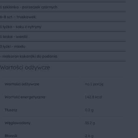
1 szklanka - porzeczek czarnych
6–8 szt. - truskawek
1 łyżka - soku z cytryny
1 laska - wanilii
3 łyżki - miodu
- makaron kokardki do podania
Wartości odżywcze
Wartości odżywcze
na 1 porcję
Wartość energetyczna
142.8 kcal
Tłuszcz
0.2 g
Węglowodany
33.2 g
Błonnik
2.6 g