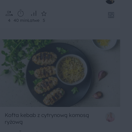
4
40 min
Łatwe
5
Kofta kebab z cytrynową komosą
ryżową