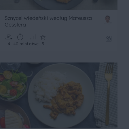
Sznycel wiedeński według Mateusza
Gesslera
4
40 min
Łatwe
5