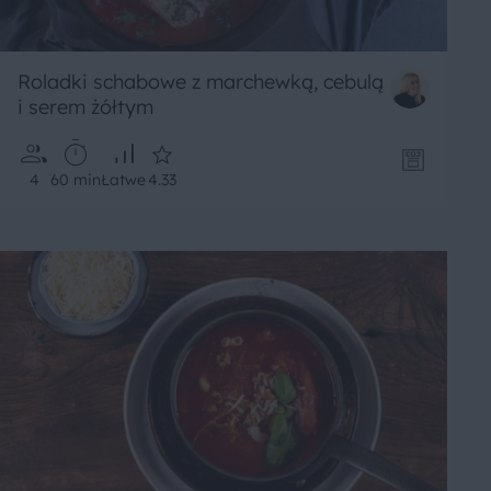
Roladki schabowe z marchewką, cebulą
i serem żółtym
4
60 min
Łatwe
4.33