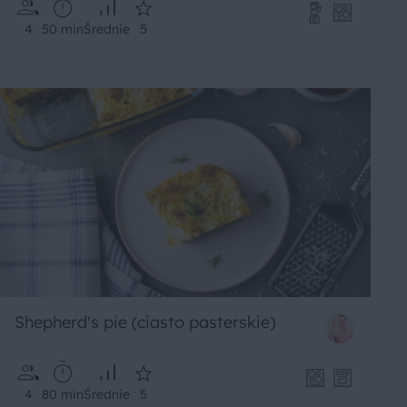
4
50 min
Średnie
5
Shepherd's pie (ciasto pasterskie)
4
80 min
Średnie
5