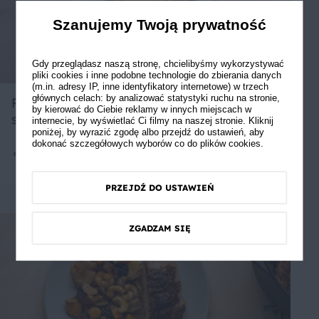
Szanujemy Twoją prywatność
Gdy przeglądasz naszą stronę, chcielibyśmy wykorzystywać
pliki cookies i inne podobne technologie do zbierania danych
(m.in. adresy IP, inne identyfikatory internetowe) w trzech
głównych celach: by analizować statystyki ruchu na stronie,
Polędwiczki z suszonymi pomidorami i
by kierować do Ciebie reklamy w innych miejscach w
sosem śmietanowym
internecie, by wyświetlać Ci filmy na naszej stronie. Kliknij
poniżej, by wyrazić zgodę albo przejdź do ustawień, aby
dokonać szczegółowych wyborów co do plików cookies.
4
40 min
Średnie
5
PRZEJDŹ DO USTAWIEŃ
ZGADZAM SIĘ