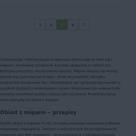
3
4
5
6
7
Chyba każdy rodzinny bądź świąteczny obiad kojarzy nam się z
mięsem. Niedzielne schabowe, kurczak upieczony w całości czy
bardziej uroczysta, faszerowana kaczka. Mięsne obiady nie muszą
jednak być potrawą od święta – drób na przykład, nie tylko
znakomicie komponuje się z ziemniakami, ale sprawdzi się rownież w
szybkich daniach z makaronem i ryżem. Wieprzowe lub wołowe bitki
możemy natomiast podać z kaszą albo kluskami. Przedstawiamy
wam pomysły na obiad z mięsem.
Obiad z mięsem – przepisy
Szybki obiad z mięsem to coś, co może uratować codzienny jadłospis
niejednego mięsożercy. Jednym z najszybszych do przygotowania
mięsnych dań jest spaghetti – przyrządzimy je z każdego rodzaju