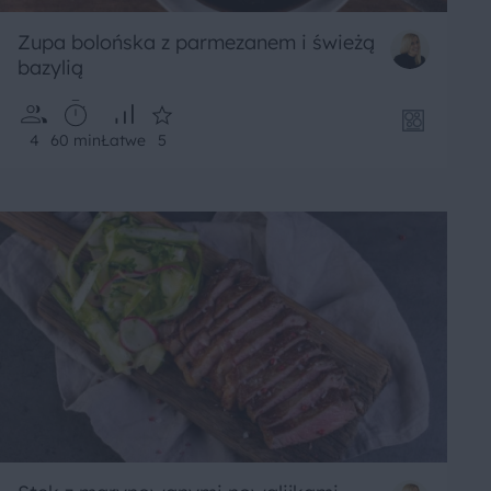
Zupa bolońska z parmezanem i świeżą
bazylią
4
60 min
Łatwe
5