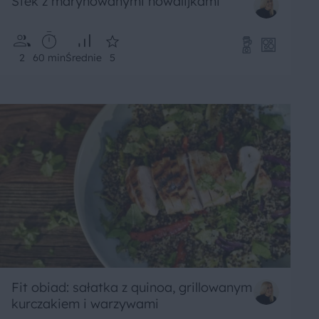
Stek z marynowanymi nowalijkami
2
60 min
Średnie
5
Fit obiad: sałatka z quinoa, grillowanym
kurczakiem i warzywami