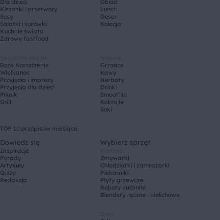
Dla dzieci
Obiad
Kiszonki i przetwory
Lunch
Sosy
Deser
Sałatki i surówki
Kolacja
Kuchnie świata
Zdrowy fastfood
Specjalne okazje
Napoje
Boże Narodzenie
Grzańce
Wielkanoc
Kawy
Przyjęcia i imprezy
Herbaty
Przyjęcia dla dzieci
Drinki
Piknik
Smoothie
Grill
Koktajle
Soki
TOP 10 przepisów miesiąca
Dowiedz się
Wybierz sprzęt
Inspiracje
Kuchnia
Porady
Zmywarki
Artykuły
Chłodziarki i zamrażarki
Quizy
Piekarniki
Redakcja
Płyty grzewcze
Roboty kuchnne
Blendery ręczne i kielichowe
Dom