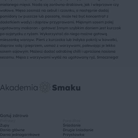
mielonego mięsa. Nada się zarówno drobiowe, jak i wieprzowe czy
wołowe. Mięso zasmaż na cebuli i czosnku, a następnie dodaj
pomidory (w puszcze lub passatę, może też być koncentrat z
dodatkiem wody) i dopraw przyprawami. Mięsnym sosem polej
ugotowany makaron – gotowe! Innym szybkim daniem jest kurczak
po azjatycku z ryżem. Wykorzystać do niego można gotową
mieszankę warzyw. Pierś z kurczaka lub indyka pokrój w kawałki,
dopraw solą i pieprzem, usmaż z warzywami, polewając je lekko
sosem sojowym. Możesz dodać odrobinę chilli i uprażone nasiona
sezamu. Mięso z warzywami wyłóż na ugotowany ryż. Smacznego!
Gotuj zdrowo
Potrawy
Pora dnia
Zupy
Śniadanie
Dania główne
Drugie śniadanie
Dania jednogarnkowe
Przystawka