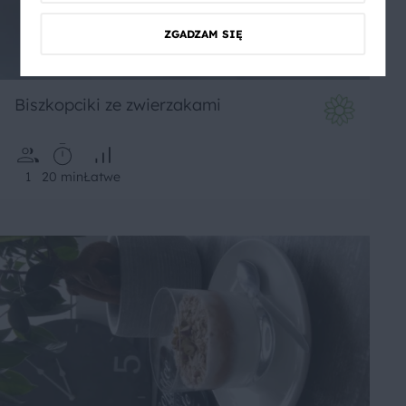
ZGADZAM SIĘ
Biszkopciki ze zwierzakami
1
20 min
Łatwe