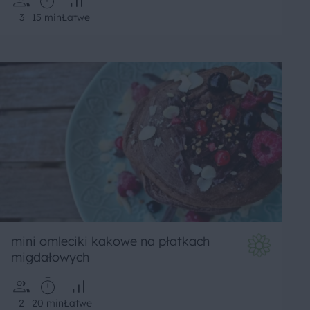
3
15 min
Łatwe
mini omleciki kakowe na płatkach
migdałowych
2
20 min
Łatwe