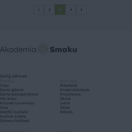
1
2
3
4
5
Gotuj zdrowo
Potrawy
Pora dnia
Zupy
Śniadanie
Dania główne
Drugie śniadanie
Dania jednogarnkowe
Przystawka
Dla dzieci
Obiad
Kiszonki i przetwory
Lunch
Sosy
Deser
Sałatki i surówki
Kolacja
Kuchnie świata
Zdrowy fastfood