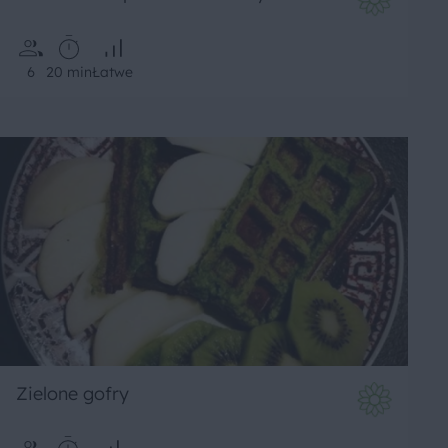
6
20 min
Łatwe
Zielone gofry