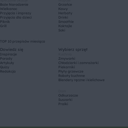
Specjalne okazje
Napoje
Boże Narodzenie
Grzańce
Wielkanoc
Kawy
Przyjęcia i imprezy
Herbaty
Przyjęcia dla dzieci
Drinki
Piknik
Smoothie
Grill
Koktajle
Soki
TOP 10 przepisów miesiąca
Dowiedz się
Wybierz sprzęt
Inspiracje
Kuchnia
Porady
Zmywarki
Artykuły
Chłodziarki i zamrażarki
Quizy
Piekarniki
Redakcja
Płyty grzewcze
Roboty kuchnne
Blendery ręczne i kielichowe
Dom
Odkurzacze
Suszarki
Pralki