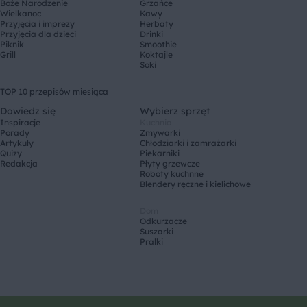
Boże Narodzenie
Grzańce
Wielkanoc
Kawy
Przyjęcia i imprezy
Herbaty
Przyjęcia dla dzieci
Drinki
Piknik
Smoothie
Grill
Koktajle
Soki
TOP 10 przepisów miesiąca
Dowiedz się
Wybierz sprzęt
Inspiracje
Kuchnia
Porady
Zmywarki
Artykuły
Chłodziarki i zamrażarki
Quizy
Piekarniki
Redakcja
Płyty grzewcze
Roboty kuchnne
Blendery ręczne i kielichowe
Dom
Odkurzacze
Suszarki
Pralki