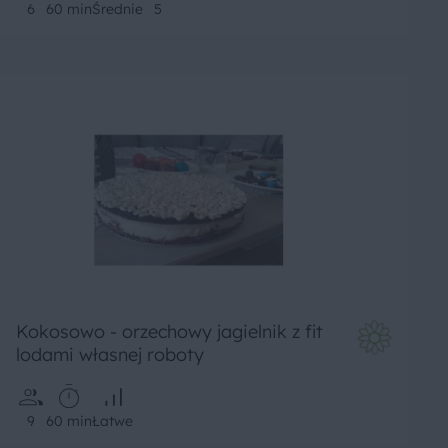
6
60 min
Średnie
5
Kokosowo - orzechowy jagielnik z fit
lodami własnej roboty
9
60 min
Łatwe