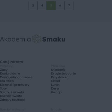
3
4
5
6
7
Gotuj zdrowo
Potrawy
Pora dnia
Zupy
Śniadanie
Dania główne
Drugie śniadanie
Dania jednogarnkowe
Przystawka
Dla dzieci
Obiad
Kiszonki i przetwory
Lunch
Sosy
Deser
Sałatki i surówki
Kolacja
Kuchnie świata
Zdrowy fastfood
Specjalne okazje
Napoje