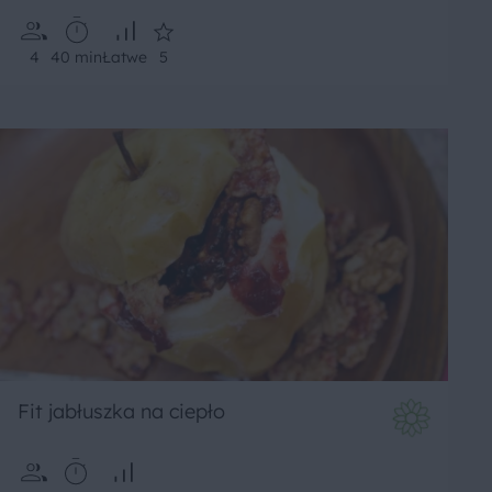
4
40 min
Łatwe
5
Fit jabłuszka na ciepło