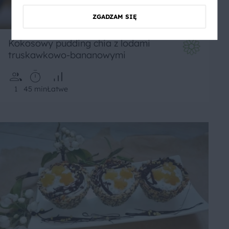
ZGADZAM SIĘ
Kokosowy pudding chia z lodami
truskawkowo-bananowymi
1
45 min
Łatwe