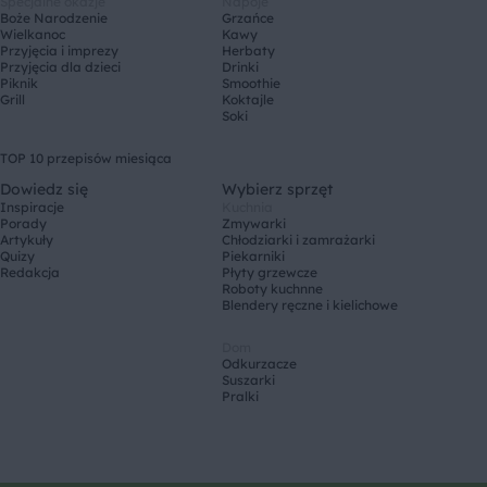
Specjalne okazje
Napoje
Boże Narodzenie
Grzańce
Wielkanoc
Kawy
Przyjęcia i imprezy
Herbaty
Przyjęcia dla dzieci
Drinki
Piknik
Smoothie
Grill
Koktajle
Soki
TOP 10 przepisów miesiąca
Dowiedz się
Wybierz sprzęt
Inspiracje
Kuchnia
Porady
Zmywarki
Artykuły
Chłodziarki i zamrażarki
Quizy
Piekarniki
Redakcja
Płyty grzewcze
Roboty kuchnne
Blendery ręczne i kielichowe
Dom
Odkurzacze
Suszarki
Pralki