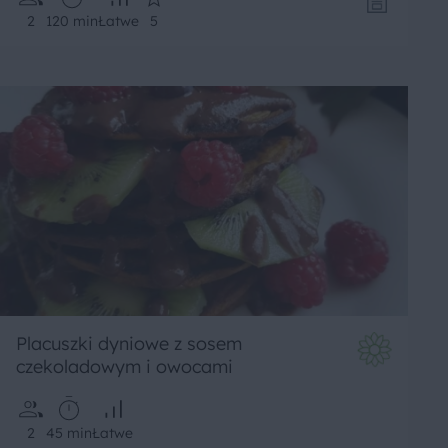
2
120 min
Łatwe
5
Placuszki dyniowe z sosem
czekoladowym i owocami
2
45 min
Łatwe