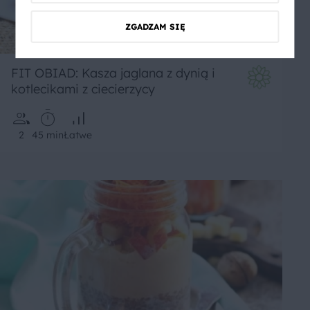
ZGADZAM SIĘ
FIT OBIAD: Kasza jaglana z dynią i
kotlecikami z ciecierzycy
2
45 min
Łatwe