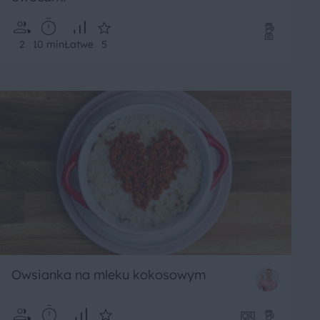
2
10 min
Łatwe
5
Owsianka na mleku kokosowym