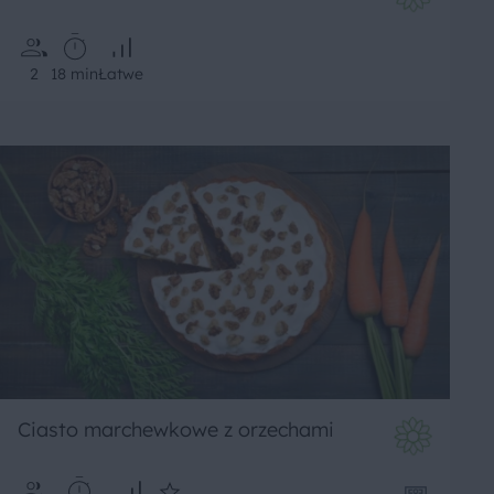
2
18 min
Łatwe
Ciasto marchewkowe z orzechami