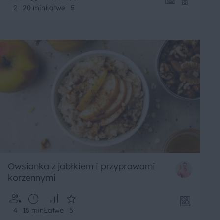
2
20 min
Łatwe
5
Owsianka z jabłkiem i przyprawami
korzennymi
4
15 min
Łatwe
5