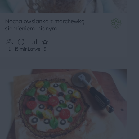
Nocna owsianka z marchewką i
siemieniem lnianym
1
15 min
Łatwe
5