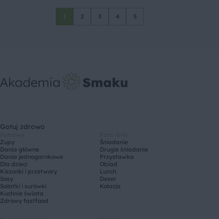
1
2
3
4
5
Gotuj zdrowo
Potrawy
Pora dnia
Zupy
Śniadanie
Dania główne
Drugie śniadanie
Dania jednogarnkowe
Przystawka
Dla dzieci
Obiad
Kiszonki i przetwory
Lunch
Sosy
Deser
Sałatki i surówki
Kolacja
Kuchnie świata
Zdrowy fastfood