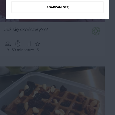
ZGADZAM SIĘ
Już się skończyły???
9
30 min
Łatwe
5