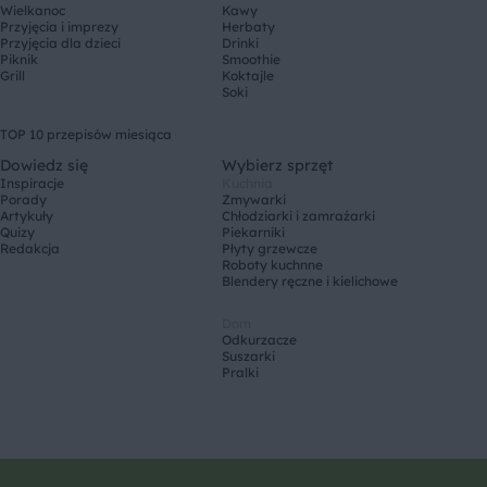
Wielkanoc
Kawy
Przyjęcia i imprezy
Herbaty
Przyjęcia dla dzieci
Drinki
Piknik
Smoothie
Grill
Koktajle
Soki
TOP 10 przepisów miesiąca
Dowiedz się
Wybierz sprzęt
Inspiracje
Kuchnia
Porady
Zmywarki
Artykuły
Chłodziarki i zamrażarki
Quizy
Piekarniki
Redakcja
Płyty grzewcze
Roboty kuchnne
Blendery ręczne i kielichowe
Dom
Odkurzacze
Suszarki
Pralki