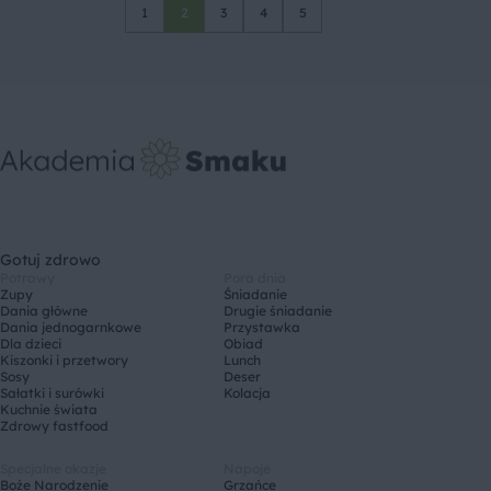
1
2
3
4
5
Gotuj zdrowo
Potrawy
Pora dnia
Zupy
Śniadanie
Dania główne
Drugie śniadanie
Dania jednogarnkowe
Przystawka
Dla dzieci
Obiad
Kiszonki i przetwory
Lunch
Sosy
Deser
Sałatki i surówki
Kolacja
Kuchnie świata
Zdrowy fastfood
Specjalne okazje
Napoje
Boże Narodzenie
Grzańce