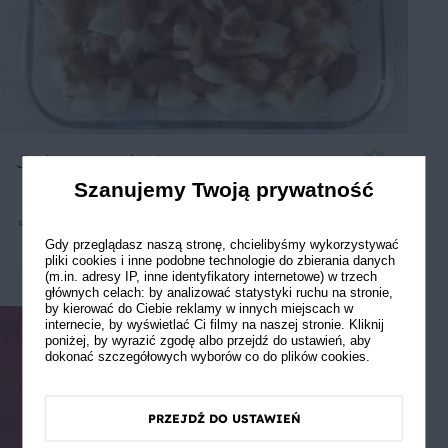
Jesienna owsianka
Szanujemy Twoją prywatność
1
15 min
Łatwe
5
Gdy przeglądasz naszą stronę, chcielibyśmy wykorzystywać
pliki cookies i inne podobne technologie do zbierania danych
(m.in. adresy IP, inne identyfikatory internetowe) w trzech
głównych celach: by analizować statystyki ruchu na stronie,
by kierować do Ciebie reklamy w innych miejscach w
internecie, by wyświetlać Ci filmy na naszej stronie. Kliknij
poniżej, by wyrazić zgodę albo przejdź do ustawień, aby
dokonać szczegółowych wyborów co do plików cookies.
PRZEJDŹ DO USTAWIEŃ