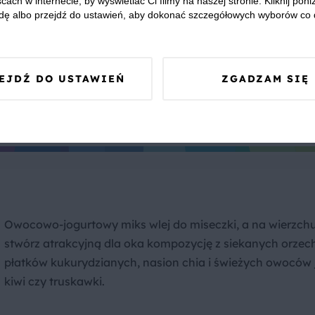
cach w internecie, by wyświetlać Ci filmy na naszej stronie. Kliknij poniż
dę albo przejdź do ustawień, aby dokonać szczegółowych wyborów co 
sch, dzięki nożowi z 6 ostrzami i prędkości 30 tys. obrotó
m owoców i warzyw. Idealny koktajl możesz mieć zawsze z
EJDŹ DO USTAWIEŃ
ZGADZAM SIĘ
Owocowo-jogurtowy miks wlej do miseczki, a na wierzch
stwórz atrakcyjną dla oka kompozycję z siekanych orzec
płatków kukurydzianych, nasion chia i świeżych owoców 
kiwi czy truskawki.