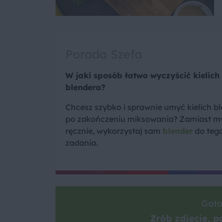
Porada Szefa
W jaki sposób łatwo wyczyścić kielich
blendera?
Chcesz szybko i sprawnie umyć kielich b
po zakończeniu miksowania? Zamiast m
ręcznie, wykorzystaj sam
blender
do teg
zadania.
Goto
Zrób zdjęcie, po