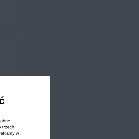
ć
odobne
w trzech
 reklamy w