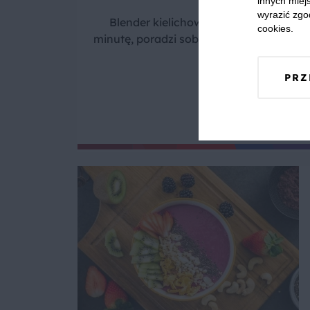
innych miejs
wyrazić zgo
Blender kielichowy VitaBoost marki Bo
cookies.
minutę, poradzi sobie z każdym rodzaje
PRZ