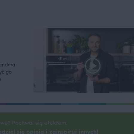
lendera
yć go
o
we? Pochwal się efektem.
dziel się opinią i zainspiruj innych!