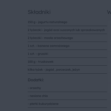
Składniki
W
150 g - jogurtu naturalnego
2 łyżeczki - jagód acai suszonych lub sproszkowanych
2 łyżeczki - masła orzechowego
1 szt. - banana zamrożonego
1 szt. - gruszki
100 g - truskawek
kilka łyżek - jagód , porzeczek, jeżyn
Dodatki:
- orzechy
- nasiona chia
- płatki kukurydziane