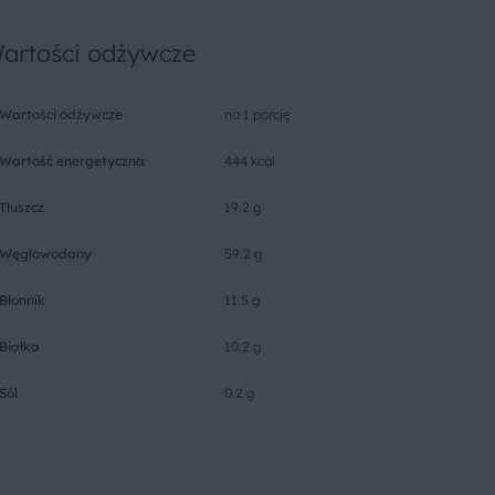
artości odżywcze
Wartości odżywcze
na 1 porcję
Wartość energetyczna
444 kcal
Tłuszcz
19.2 g
Węglowodany
59.2 g
Błonnik
11.5 g
Białko
10.2 g
Sól
0.2 g