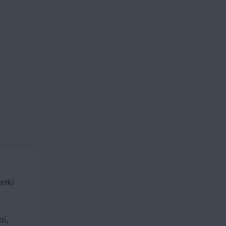
stki
ai,