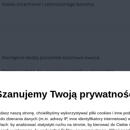
masło orzechowe i zamrożonego banana.
Następnie dodaj pozostałe kolorowe owoce.
Zmiksuj całość do uzyskania koktajlu o aksamitnej
konsystencji.
Szanujemy Twoją prywatnoś
dasz naszą stronę, chcielibyśmy wykorzystywać pliki cookies i inne p
do zbierania danych (m.in. adresy IP, inne identyfikatory internetowe) 
Porada
lach: by analizować statystyki ruchu na stronie, by kierować do Ciebie