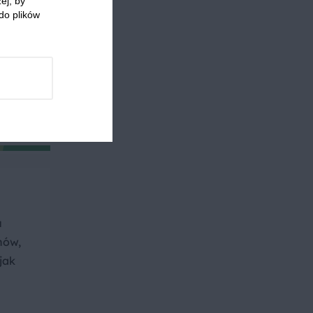
ej, by
do plików
w na
e sobą.
u
hów,
jak