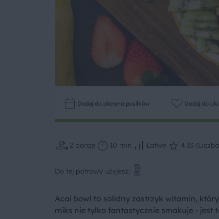
Dodaj do planera posiłków
Dodaj do ul
2
porcje
10 min
Łatwe
4.33 (Liczba
Do tej potrawy użyjesz:
Acai bowl to solidny zastrzyk witamin, któ
miks nie tylko fantastycznie smakuje - jest 