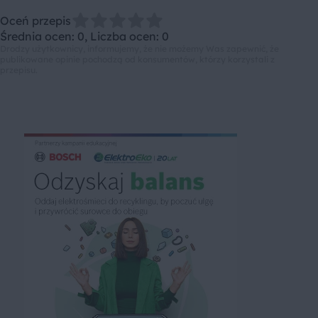
Oceń przepis
Średnia ocen: 0, Liczba ocen: 0
Drodzy użytkownicy, informujemy, że nie możemy Was zapewnić, że
publikowane opinie pochodzą od konsumentów, którzy korzystali z
przepisu.