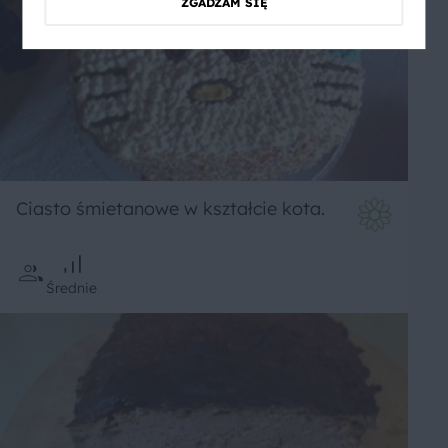
ZGADZAM SIĘ
Ciasto śmietanowe w kształcie kota.
Średnie