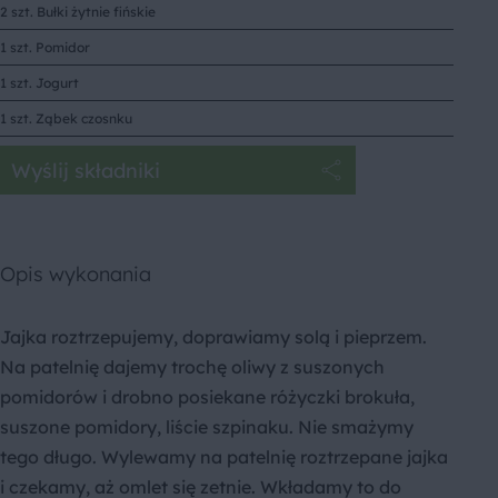
2 szt. Bułki żytnie fińskie
1 szt. Pomidor
1 szt. Jogurt
1 szt. Ząbek czosnku
Wyślij składniki
Opis wykonania
Jajka roztrzepujemy, doprawiamy solą i pieprzem.
Na patelnię dajemy trochę oliwy z suszonych
pomidorów i drobno posiekane różyczki brokuła,
suszone pomidory, liście szpinaku. Nie smażymy
tego długo. Wylewamy na patelnię roztrzepane jajka
i czekamy, aż omlet się zetnie. Wkładamy to do