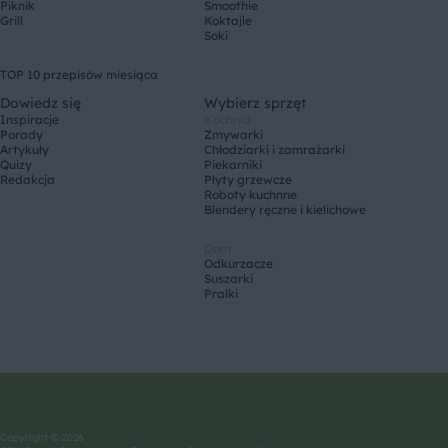
Piknik
Smoothie
Grill
Koktajle
Soki
TOP 10 przepisów miesiąca
Dowiedz się
Wybierz sprzęt
Inspiracje
Kuchnia
Porady
Zmywarki
Artykuły
Chłodziarki i zamrażarki
Quizy
Piekarniki
Redakcja
Płyty grzewcze
Roboty kuchnne
Blendery ręczne i kielichowe
Dom
Odkurzacze
Suszarki
Pralki
Copyright © 2026