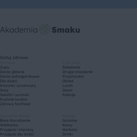
Gotuj zdrowo
Potrawy
Pora dnia
Zupy
Śniadanie
Dania główne
Drugie śniadanie
Dania jednogarnkowe
Przystawka
Dla dzieci
Obiad
Kiszonki i przetwory
Lunch
Sosy
Deser
Sałatki i surówki
Kolacja
Kuchnie świata
Zdrowy fastfood
Specjalne okazje
Napoje
Boże Narodzenie
Grzańce
Wielkanoc
Kawy
Przyjęcia i imprezy
Herbaty
Przyjęcia dla dzieci
Drinki