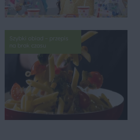
Szybki obiad – przepis
na brak czasu