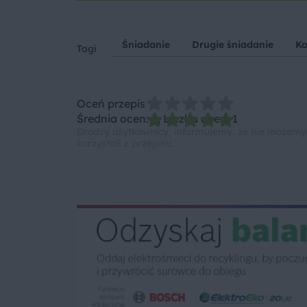
Śniadanie
Drugie śniadanie
Ko
Tagi
Oceń przepis
Średnia ocen: 5, Liczba ocen: 1
Drodzy użytkownicy, informujemy, że nie możemy
korzystali z przepisu.