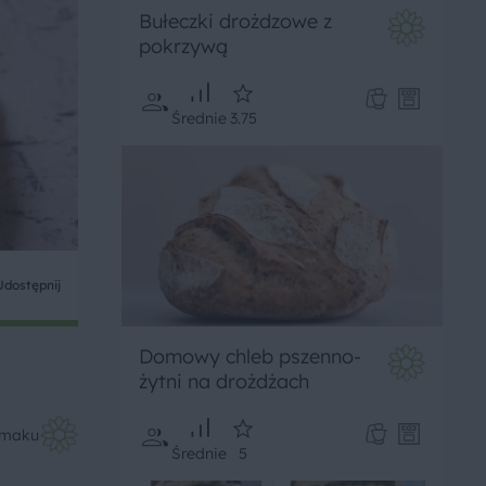
Bułeczki drożdzowe z
pokrzywą
Średnie
3.75
Udostępnij
Domowy chleb pszenno-
żytni na drożdżach
Smaku
Średnie
5