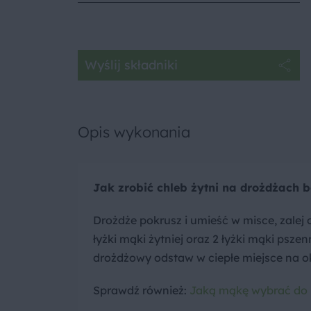
Wyślij składniki
Opis wykonania
Jak zrobić chleb żytni na drożdżach
Drożdże pokrusz i umieść w misce, zalej o
łyżki mąki żytniej oraz 2 łyżki mąki psze
drożdżowy odstaw w ciepłe miejsce na ok
Sprawdź również:
Jaką mąkę wybrać do 