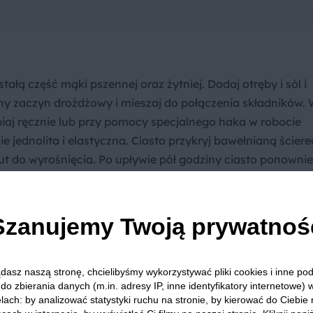
tałą część mąki pszennej oraz żytniej. Dodaj otręby i sól i
y zaczyn drożdżowy i mieszaj do połączenia składników. 
biaj ręcznie lub przy pomocy specjalnego haka w robocie
 jednolita i elastyczna. Ciasto przykryj bawełnianą ściere
ut do wyrośnięcia. Po upływie pół godziny ciasto ponownie
onej olejem lub wyłożonej papierem do pieczenia foremki
rma, tzw. keksówka). Odstaw do ponownego wyrośnięcia na 
Szanujemy Twoją prywatnoś
dasz naszą stronę, chcielibyśmy wykorzystywać pliki cookies i inne p
do zbierania danych (m.in. adresy IP, inne identyfikatory internetowe) 
ozgrzej piekarnik do 180 stopni, wstaw chleb i piecz około 5
lach: by analizować statystyki ruchu na stronie, by kierować do Ciebie
o upieczeniu pozostaw na kilka minut w uchylonym piekarn