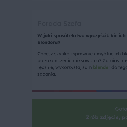
Porada Szefa
W jaki sposób łatwo wyczyścić kielich
blendera?
Chcesz szybko i sprawnie umyć kielich b
po zakończeniu miksowania? Zamiast m
ręcznie, wykorzystaj sam
blender
do teg
zadania.
Goto
Zrób zdjęcie, po