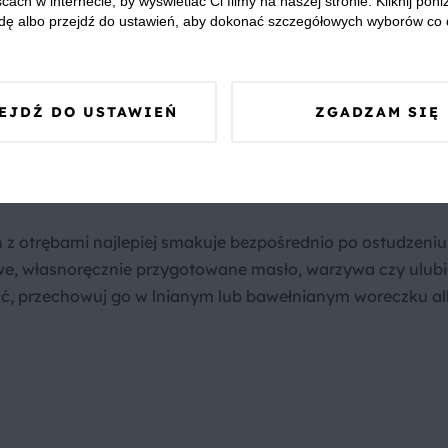
cach w internecie, by wyświetlać Ci filmy na naszej stronie. Kliknij poniż
 kratce do wystygnięcia (dzięki temu skórka będzie chrupka
dę albo przejdź do ustawień, aby dokonać szczegółowych wyborów co 
ecznie sprawdź nasz poradnik:
Piekarniki Bosch
EJDŹ DO USTAWIEŃ
ZGADZAM SIĘ
 z otrębami najlepiej smakuje bezpośrednio po ostudzeniu
we, własnoręcznie przygotowane masło, warzywa czy ulub
ość, przechowuj go w lnianym lub bawełnianym woreczku a