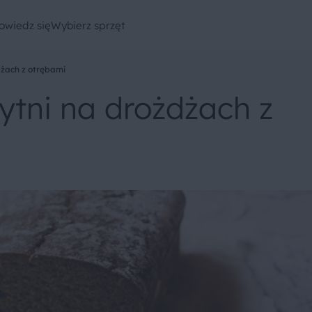
owiedz się
Wybierz sprzęt
żach z otrębami
tni na drożdżach z