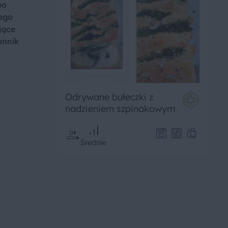
po
nego
jące
onnik
Odrywane bułeczki z
nadzieniem szpinakowym
Średnie