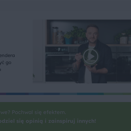
lendera
yć go
o
we? Pochwal się efektem.
dziel się opinią i zainspiruj innych!