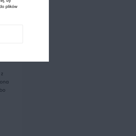
ej, by
 i nie
do plików
 z
iona
lbo