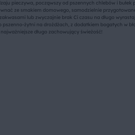
dzaju pieczywa, począwszy od pszennych chlebów i bułek 
ię równać ze smakiem domowego, samodzielnie przygotowa
 zakwasami lub zwyczajnie brak Ci czasu na długo wyrasta
b pszenno-żytni na drożdżach, z dodatkiem bogatych w bł
o najważniejsze długo zachowujący świeżość!