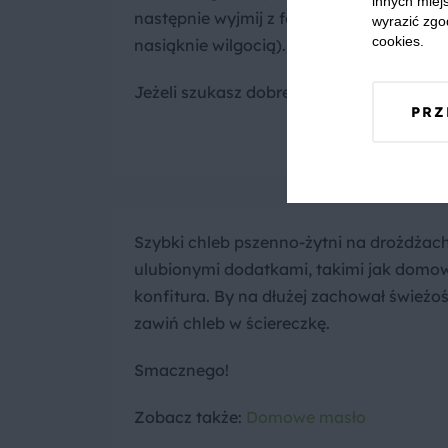
innych miejs
następnie wyjmij z foremki i pozostaw na
wyrazić zgo
cookies.
nasiąknie wilgocią).
Jeżeli szukasz dobrego piekarnika, koni
PRZ
Szybki chleb pszenno-żytni na drożdżach
ulubionymi dodatkami, takimi jak domo
konfitura. By na dłużej zachował śwież
zawiń chleb w ściereczkę.
Smacznego!
Zobacz także:
Domowe masło