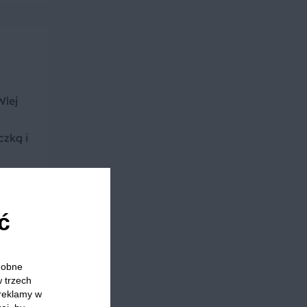
Wlej
czką i
około
ć
odobne
w trzech
0-60
 reklamy w
iku, a