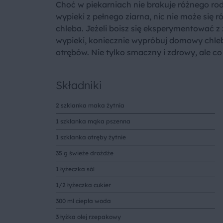
Choć w piekarniach nie brakuje różnego ro
wypieki z pełnego ziarna, nic nie może s
chleba. Jeżeli boisz się eksperymentować z
wypieki, koniecznie wypróbuj domowy chle
otrębów. Nie tylko smaczny i zdrowy, ale c
Składniki
2 szklanka maka żytnia
1 szklanka mąka pszenna
1 szklanka otręby żytnie
35 g świeże drożdże
1 łyżeczka sól
1/2 łyżeczka cukier
300 ml ciepła woda
3 łyżka olej rzepakowy