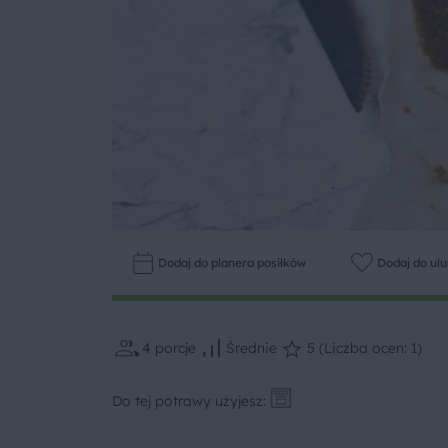
Dodaj do planera posiłków
Dodaj do ul
4
porcje
Średnie
5 (Liczba ocen: 1)
Do tej potrawy użyjesz: