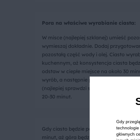
Pora na właściwe wyrabianie ciasta:
W misce (najlepiej szklanej) umieść pozos
wymieszaj dokładnie. Dodaj przygotowan
pozostałą część wody i olej. Ciasto wyra
kuchennym, aż konsystencja ciasta będzie
odstaw w ciepłe miejsce na około 30 min
wyrób, a następnie przełóż do natłuszcz
(najlepiej sprawdzi się prostokątna fo
20-30 minut.
Gdy przeglą
technologie 
Gdy ciasto będzie po raz kolejny rosło, r
głównych ce
minut, aż góra będzie ładnie rumiana. P