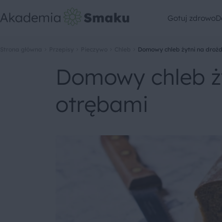
Gotuj zdrowo
D
Strona główna
Przepisy
Pieczywo
Chleb
Domowy chleb żytni na drożd
Domowy chleb ży
otrębami