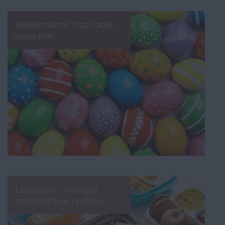
Wielkanocne inspiracje -
poradnik
Lunchbox – energia
zamknięta w pudełku