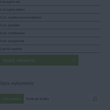
1 szczypta sól
1 szczypta pieprz
2 szt. szynka szwarcwaldzka
1 szt. pomidor
2 szt. rzodkiewka
1 szt. szczypiorek
1 garść szpinak
Wyślij składniki
Opis wykonania
Cały przepis
Krok po kroku