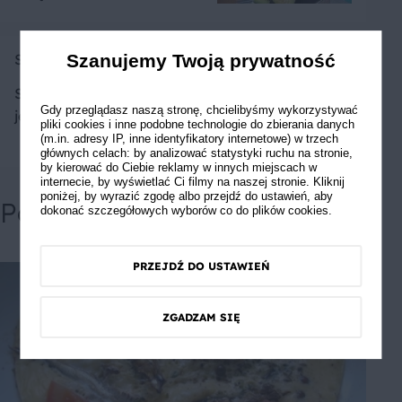
Skaczacaowca
Szanujemy Twoją prywatność
Super śniadanie do
Gdy przeglądasz naszą stronę, chcielibyśmy wykorzystywać
jedzenia sobie łyżeczką
pliki cookies i inne podobne technologie do zbierania danych
(m.in. adresy IP, inne identyfikatory internetowe) w trzech
głównych celach: by analizować statystyki ruchu na stronie,
by kierować do Ciebie reklamy w innych miejscach w
internecie, by wyświetlać Ci filmy na naszej stronie. Kliknij
poniżej, by wyrazić zgodę albo przejdź do ustawień, aby
Powiązane przepisy
dokonać szczegółowych wyborów co do plików cookies.
PRZEJDŹ DO USTAWIEŃ
ZGADZAM SIĘ