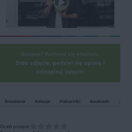
Gotowe? Pochwal się efektem.
Zrób zdjęcie, podziel się opinią i
zainspiruj innych!
Śniadanie
Kolacja
Piekarniki
Awokado
Jajka
Oceń przepis