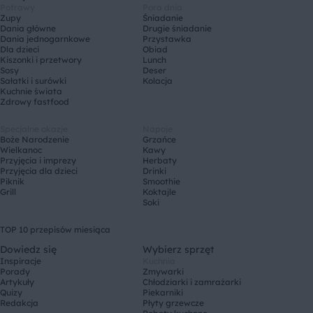
Potrawy
Pora dnia
Zupy
Śniadanie
Dania główne
Drugie śniadanie
Dania jednogarnkowe
Przystawka
Dla dzieci
Obiad
Kiszonki i przetwory
Lunch
Sosy
Deser
Sałatki i surówki
Kolacja
Kuchnie świata
Zdrowy fastfood
Specjalne okazje
Napoje
Boże Narodzenie
Grzańce
Wielkanoc
Kawy
Przyjęcia i imprezy
Herbaty
Przyjęcia dla dzieci
Drinki
Piknik
Smoothie
Grill
Koktajle
Soki
TOP 10 przepisów miesiąca
Dowiedz się
Wybierz sprzęt
Inspiracje
Kuchnia
Porady
Zmywarki
Artykuły
Chłodziarki i zamrażarki
Quizy
Piekarniki
Redakcja
Płyty grzewcze