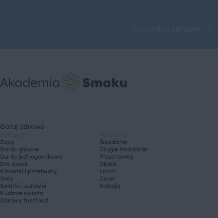
Wszystkie
sprzęty
Gotuj zdrowo
Potrawy
Pora dnia
Zupy
Śniadanie
Dania główne
Drugie śniadanie
Dania jednogarnkowe
Przystawka
Dla dzieci
Obiad
Kiszonki i przetwory
Lunch
Sosy
Deser
Sałatki i surówki
Kolacja
Kuchnie świata
Zdrowy fastfood