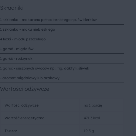
Składniki
1 szklanka - makaronu pełnoziarnistego np. świderków
1 szklanka - maku niebieskiego
4 łyżki - miodu pszczelego
1 garść - migdałów
1 garść - rodzynek
1 garść - suszonych owoców np.: fig, daktyli, śliwek
- aromat migdałowy lub arakowy
Wartości odżywcze
Wartości odżywcze
na 1 porcję
Wartość energetyczna
471.3 kcal
Tłuszcz
19.5 g