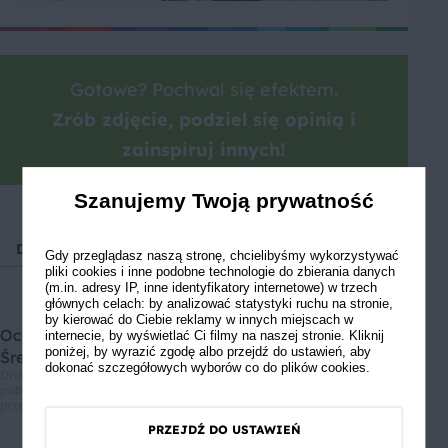
Gotowe? Pochwal się efektem.
Zrób zdjęcie, podziel się opinią i
zainspiruj innych!
Szanujemy Twoją prywatność
Deser
Boże Narodzenie
Przyjęcie świąteczne
Świą
Gdy przeglądasz naszą stronę, chcielibyśmy wykorzystywać
pliki cookies i inne podobne technologie do zbierania danych
(m.in. adresy IP, inne identyfikatory internetowe) w trzech
głównych celach: by analizować statystyki ruchu na stronie,
by kierować do Ciebie reklamy w innych miejscach w
Oceń przepis
internecie, by wyświetlać Ci filmy na naszej stronie. Kliknij
poniżej, by wyrazić zgodę albo przejdź do ustawień, aby
Średnia ocen: 5, Liczba ocen: 5
dokonać szczegółowych wyborów co do plików cookies.
Drodzy użytkownicy, informujemy, że nie możemy Was zapewnić, że
publikowane opinie pochodzą od konsumentów, którzy korzystali z
przepisu.
PRZEJDŹ DO USTAWIEŃ