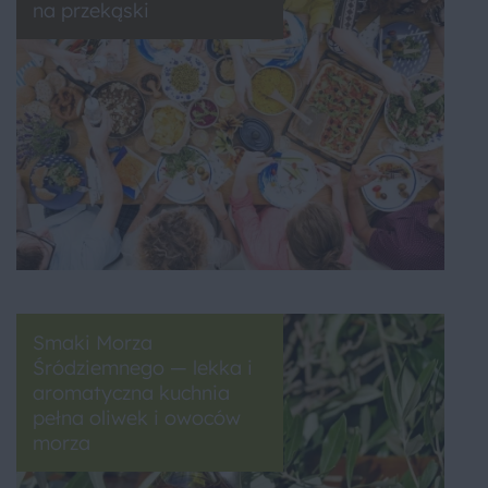
na przekąski
Smaki Morza
Śródziemnego — lekka i
aromatyczna kuchnia
pełna oliwek i owoców
morza