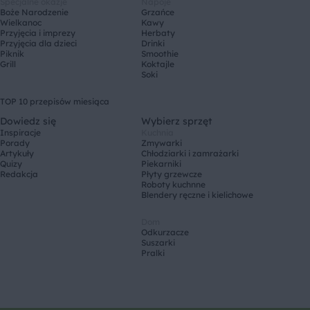
Specjalne okazje
Napoje
Boże Narodzenie
Grzańce
Wielkanoc
Kawy
Przyjęcia i imprezy
Herbaty
Przyjęcia dla dzieci
Drinki
Piknik
Smoothie
Grill
Koktajle
Soki
TOP 10 przepisów miesiąca
Dowiedz się
Wybierz sprzęt
Inspiracje
Kuchnia
Porady
Zmywarki
Artykuły
Chłodziarki i zamrażarki
Quizy
Piekarniki
Redakcja
Płyty grzewcze
Roboty kuchnne
Blendery ręczne i kielichowe
Dom
Odkurzacze
Suszarki
Pralki