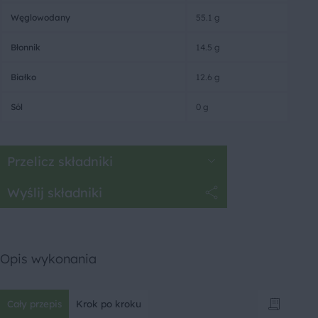
Węglowodany
55.1 g
Błonnik
14.5 g
Białko
12.6 g
Sól
0 g
Przelicz składniki
Wyślij składniki
Opis wykonania
Cały przepis
Krok po kroku