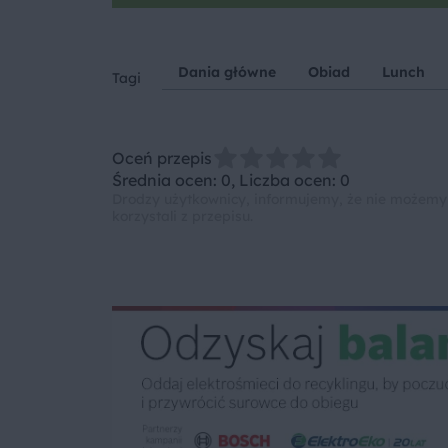
Dania główne
Obiad
Lunch
Tagi
Oceń przepis
Średnia ocen: 0, Liczba ocen: 0
Drodzy użytkownicy, informujemy, że nie możemy
korzystali z przepisu.