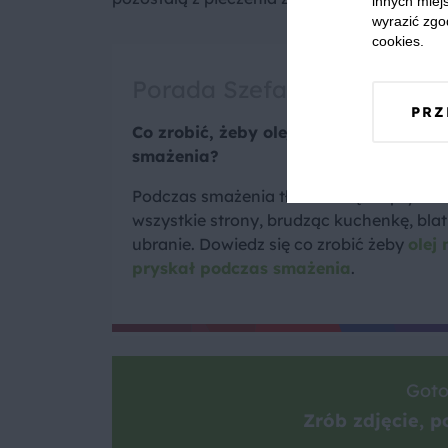
innych miejs
wyrazić zgo
cookies.
Porada Szefa
PRZ
Co zrobić, żeby olej nie pryskał podcz
smażenia?
Podczas smażenia tłuszcz często pryska
wszystkie strony, brudząc kuchenkę, blat 
ubranie. Dowiedz się co zrobić żeby
olej 
pryskał podczas smażenia
.
Goto
Zrób zdjęcie, po