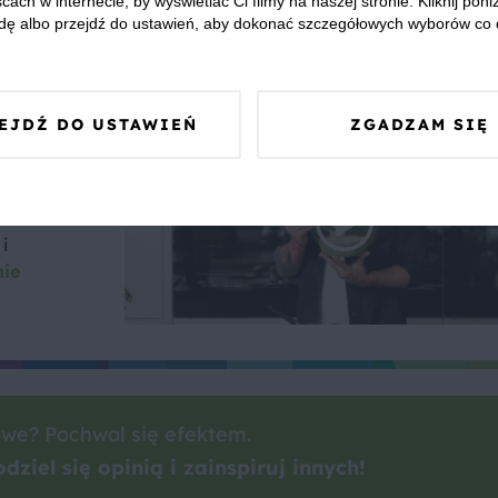
cach w internecie, by wyświetlać Ci filmy na naszej stronie. Kliknij poniż
dę albo przejdź do ustawień, aby dokonać szczegółowych wyborów co 
EJDŹ DO USTAWIEŃ
ZGADZAM SIĘ
as
 na
i
nie
we? Pochwal się efektem.
dziel się opinią i zainspiruj innych!