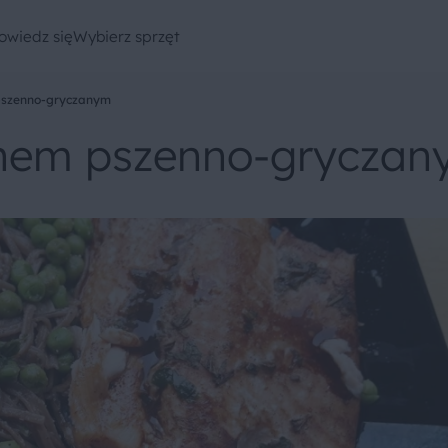
owiedz się
Wybierz sprzęt
pszenno-gryczanym
nem pszenno-grycza