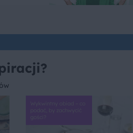
piracji?
sów
Wykwintny obiad – co
podać, by zachwycić
gości?