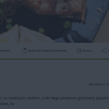
ubionych
Dodaj do książki kucharskiej
Drukuj
Akademia 
 i w świeżych ziołach, a do tego pszenno-gryczany japońs
kiem, to