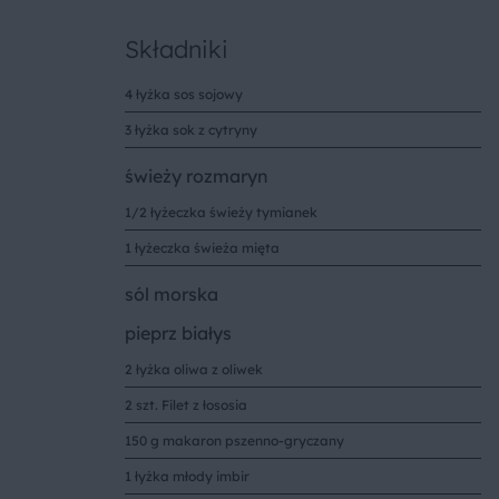
Składniki
4 łyżka sos sojowy
3 łyżka sok z cytryny
świeży rozmaryn
1/2 łyżeczka świeży tymianek
1 łyżeczka świeża mięta
sól morska
pieprz białys
2 łyżka oliwa z oliwek
2 szt. Filet z łososia
150 g makaron pszenno-gryczany
1 łyżka młody imbir