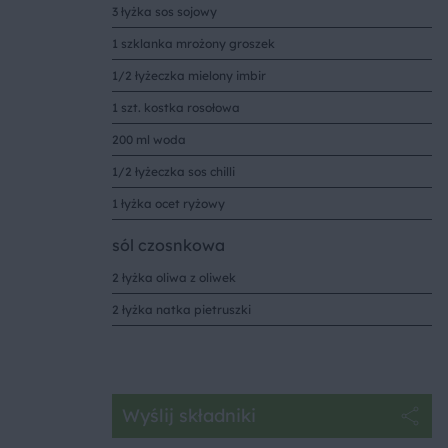
3 łyżka sos sojowy
1 szklanka mrożony groszek
1/2 łyżeczka mielony imbir
1 szt. kostka rosołowa
200 ml woda
1/2 łyżeczka sos chilli
1 łyżka ocet ryżowy
sól czosnkowa
2 łyżka oliwa z oliwek
2 łyżka natka pietruszki
Wyślij składniki