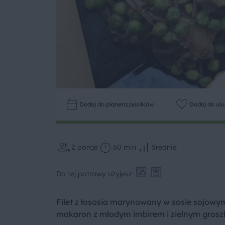
Dodaj do planera posiłków
Dodaj do ul
2
porcje
60 min
Średnie
Do tej potrawy użyjesz:
Filet z łososia marynowany w sosie sojowym
makaron z młodym imbirem i zielnym grosz