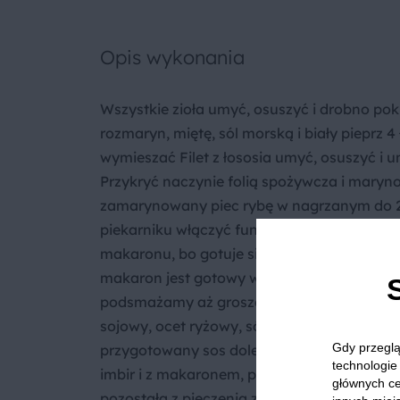
Opis wykonania
Wszystkie zioła umyć, osuszyć i drobno pok
rozmaryn, miętę, sól morską i biały pieprz 4
wymieszać Filet z łososia umyć, osuszyć i 
Przykryć naczynie folią spożywcza i maryno
zamarynowany piec rybę w nagrzanym do 20
piekarniku włączyć funkcję grilla. Makaron
makaronu, bo gotuje się bardzo szybko, a będ
makaron jest gotowy wrzucamy go na pateln
podsmażamy aż groszek się rozmrozi. Kost
sojowy, ocet ryżowy, sól, pieprz ,imbir mielo
Gdy przeglą
przygotowany sos dolewamy do makaronu z
technologie 
imbir i z makaronem, posypujemy natką pie
głównych ce
pozostałą z pieczenia z makaronem i cząs