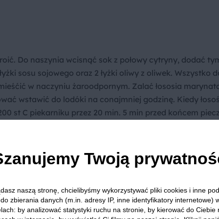
roić. Do naszynia wcisnąć sok z połowy cytryny, dodać ty
 łyżki sosu sojowego oraz 2 łyżki oliwy z oliwek. Wszystko 
umieśćić w naczyniu żaroodpornym. Zalać łososia marynata
wać wstawić do lodóki na conajmniej godzinę. Kiedy łosoś 
0 st C piekarniku przez 20 min. 5 min przed końcem piec
 chiński ugotować w osolonej wodzie. Należy bardzo pilno
zie dochodził jeszcze na patelni. Najlepiej żeby był al'den
ię z oliwą z oliwek, następnie dodajemy mrożony groszek 
Szanujemy Twoją prywatnoś
kę rosołową rozpuszczamy w 200 ml wody, dodajemy do t
ny , sos chilli i resztę przypraw-dokładnie mieszamy. Tak
dasz naszą stronę, chcielibyśmy wykorzystywać pliki cookies i inne p
 groszkiem i smażymy aż odparuje. Na końcu dodajemy 
do zbierania danych (m.in. adresy IP, inne identyfikatory internetowe) 
truszki. Upieczonego łososia podajemy polanego resztka
lach: by analizować statystyki ruchu na stronie, by kierować do Ciebie
tkami cytryn. Smacznego