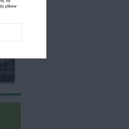
ej, by
do plików