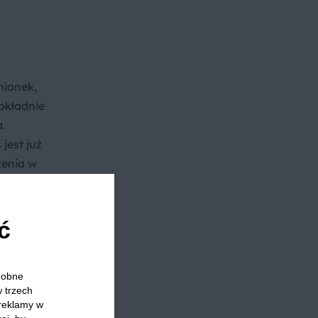
mianek,
dokładnie
.
jest już
zenia w
wać tego
te. Kiedy
i chwilę
ć
ego sos
odobne
młody
w trzech
 marynaty
 reklamy w