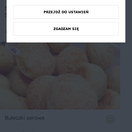
Serowo Czosnkowe Bułeczki
PRZEJDŹ DO USTAWIEŃ
Sniadaniowe
ZGADZAM SIĘ
Średnie
3
Bułeczki serowe