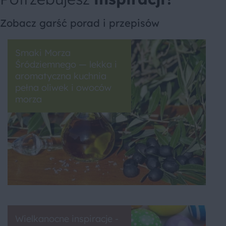
Zobacz garść porad i przepisów
Smaki Morza
Śródziemnego — lekka i
aromatyczna kuchnia
pełna oliwek i owoców
morza
Wielkanocne inspiracje -