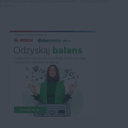
publikowane opinie pochodzą od konsumentów, którzy korzystali z
przepisu.