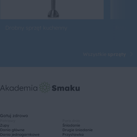
Drobny sprzęt kuchenny
Roboty 
Wszystkie
sprzęty
Gotuj zdrowo
Potrawy
Pora dnia
Zupy
Śniadanie
Dania główne
Drugie śniadanie
Dania jednogarnkowe
Przystawka