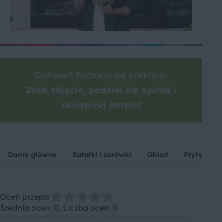
Gotowe? Pochwal się efektem.
Zrób zdjęcie, podziel się opinią i
zainspiruj innych!
Dania główne
Sałatki i surówki
Obiad
Płyty grze
Oceń przepis
Średnia ocen: 0, Liczba ocen: 0
Drodzy użytkownicy, informujemy, że nie możemy Was zapewnić, że