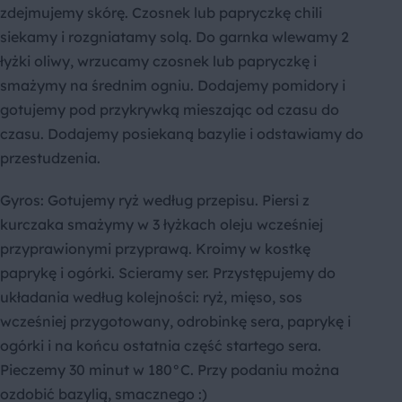
zdejmujemy skórę. Czosnek lub papryczkę chili
siekamy i rozgniatamy solą. Do garnka wlewamy 2
łyżki oliwy, wrzucamy czosnek lub papryczkę i
smażymy na średnim ogniu. Dodajemy pomidory i
gotujemy pod przykrywką mieszając od czasu do
czasu. Dodajemy posiekaną bazylie i odstawiamy do
przestudzenia.
Gyros: Gotujemy ryż według przepisu. Piersi z
kurczaka smażymy w 3 łyżkach oleju wcześniej
przyprawionymi przyprawą. Kroimy w kostkę
paprykę i ogórki. Scieramy ser. Przystępujemy do
układania według kolejności: ryż, mięso, sos
wcześniej przygotowany, odrobinkę sera, paprykę i
ogórki i na końcu ostatnia część startego sera.
Pieczemy 30 minut w 180°C. Przy podaniu można
ozdobić bazylią, smacznego :)