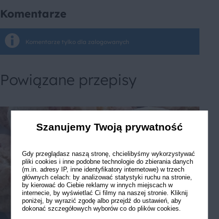
Komentarze
Komentarze tylko dla zalogowanych
Powiązane przepisy
Szanujemy Twoją prywatność
Gdy przeglądasz naszą stronę, chcielibyśmy wykorzystywać
pliki cookies i inne podobne technologie do zbierania danych
(m.in. adresy IP, inne identyfikatory internetowe) w trzech
głównych celach: by analizować statystyki ruchu na stronie,
by kierować do Ciebie reklamy w innych miejscach w
internecie, by wyświetlać Ci filmy na naszej stronie. Kliknij
poniżej, by wyrazić zgodę albo przejdź do ustawień, aby
dokonać szczegółowych wyborów co do plików cookies.