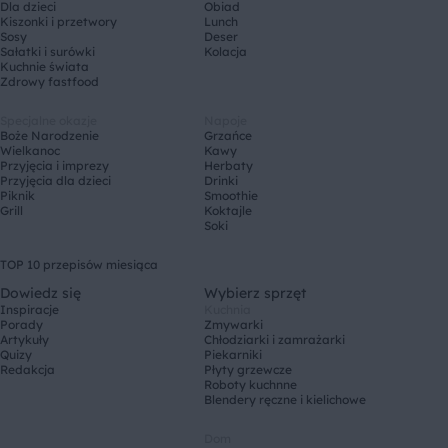
Dla dzieci
Obiad
Kiszonki i przetwory
Lunch
Sosy
Deser
Sałatki i surówki
Kolacja
Kuchnie świata
Zdrowy fastfood
Specjalne okazje
Napoje
Boże Narodzenie
Grzańce
Wielkanoc
Kawy
Przyjęcia i imprezy
Herbaty
Przyjęcia dla dzieci
Drinki
Piknik
Smoothie
Grill
Koktajle
Soki
TOP 10 przepisów miesiąca
Dowiedz się
Wybierz sprzęt
Inspiracje
Kuchnia
Porady
Zmywarki
Artykuły
Chłodziarki i zamrażarki
Quizy
Piekarniki
Redakcja
Płyty grzewcze
Roboty kuchnne
Blendery ręczne i kielichowe
Dom