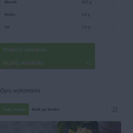
Błonnik
33.5 g
Białko
3.8 g
Sól
2.6 g
Przelicz składniki
Wyślij składniki
Opis wykonania
Cały przepis
Krok po kroku