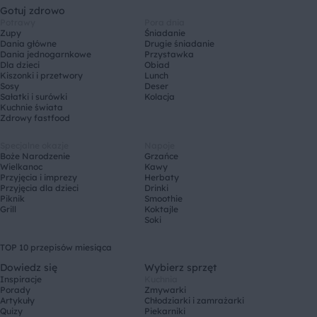
Gotuj zdrowo
Potrawy
Pora dnia
Zupy
Śniadanie
Dania główne
Drugie śniadanie
Dania jednogarnkowe
Przystawka
Dla dzieci
Obiad
Kiszonki i przetwory
Lunch
Sosy
Deser
Sałatki i surówki
Kolacja
Kuchnie świata
Zdrowy fastfood
Specjalne okazje
Napoje
Boże Narodzenie
Grzańce
Wielkanoc
Kawy
Przyjęcia i imprezy
Herbaty
Przyjęcia dla dzieci
Drinki
Piknik
Smoothie
Grill
Koktajle
Soki
TOP 10 przepisów miesiąca
Dowiedz się
Wybierz sprzęt
Inspiracje
Kuchnia
Porady
Zmywarki
Artykuły
Chłodziarki i zamrażarki
Quizy
Piekarniki