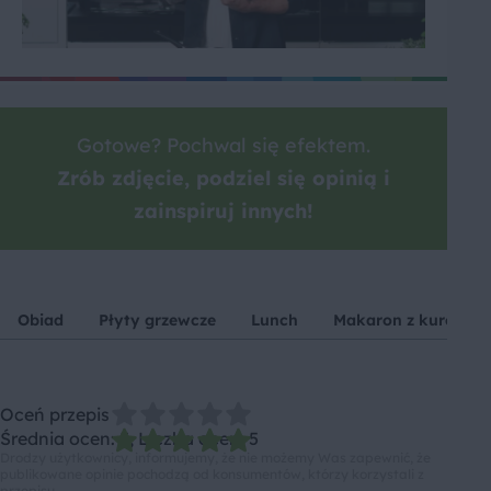
Gotowe? Pochwal się efektem.
Zrób zdjęcie, podziel się opinią i
zainspiruj innych!
Obiad
Płyty grzewcze
Lunch
Makaron z kurczaki
Oceń przepis
Średnia ocen: 5, Liczba ocen: 5
Drodzy użytkownicy, informujemy, że nie możemy Was zapewnić, że
publikowane opinie pochodzą od konsumentów, którzy korzystali z
przepisu.