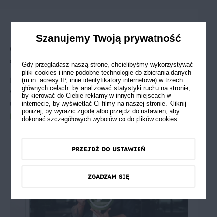
Porada Szefa
Szanujemy Twoją prywatność
Co zrobić, żeby olej nie pryskał podczas
smażenia?
Gdy przeglądasz naszą stronę, chcielibyśmy wykorzystywać
pliki cookies i inne podobne technologie do zbierania danych
Podczas smażenia tłuszcz często pryska na
(m.in. adresy IP, inne identyfikatory internetowe) w trzech
głównych celach: by analizować statystyki ruchu na stronie,
wszystkie strony, brudząc kuchenkę, blat i
by kierować do Ciebie reklamy w innych miejscach w
ubranie. Dowiedz się co zrobić żeby
olej nie
internecie, by wyświetlać Ci filmy na naszej stronie. Kliknij
poniżej, by wyrazić zgodę albo przejdź do ustawień, aby
pryskał podczas smażenia
.
dokonać szczegółowych wyborów co do plików cookies.
PRZEJDŹ DO USTAWIEŃ
ZGADZAM SIĘ