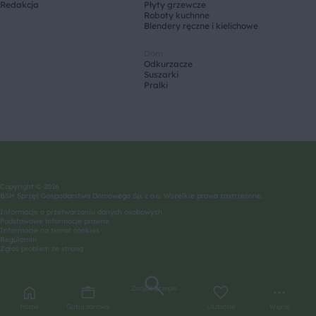
Redakcja
Płyty grzewcze
Roboty kuchnne
Blendery ręczne i kielichowe
Dom
Odkurzacze
Suszarki
Pralki
Copyright © 2026
BSH Sprzęt Gospodarstwa Domowego Sp. z o.o. Wszelkie prawa zastrzeżone.
Informacje o przetwarzaniu danych osobowych
Podstawowe informacje prawne
Informacje na temat cookies
Regulamin
Zgłoś problem ze stroną
Znajdź przepis
Home
Gotuj zdrowo
Ulubione
Więcej