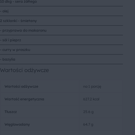
10 dkg - sera żółtego
- olej
2 szklanki - śmietany
- przyprawa do makaronu
- sól i pieprz
- curry w proszku
- bazylia
Wartości odżywcze
Wartości odżywcze
na 1 porcję
Wartość energetyczna
627.2 kcal
Tłuszcz
25.6 g
Węglowodany
64.7 g