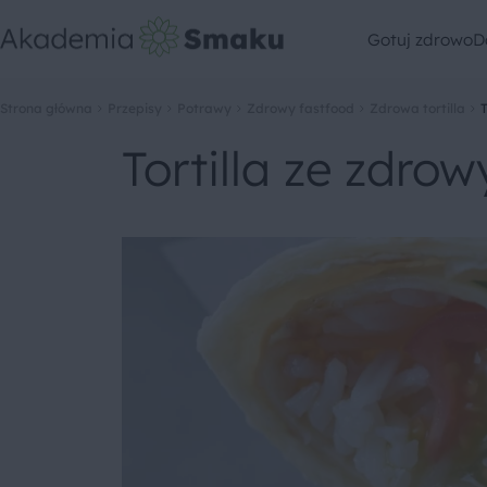
Gotuj zdrowo
D
Strona główna
Przepisy
Potrawy
Zdrowy fastfood
Zdrowa tortilla
Tortilla ze zdr