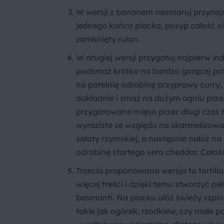
W wersji z bananem nasmaruj przynajm
jednego końca placka, posyp całość s
zamknięty rulon.
W drugiej wersji przygotuj najpierw ind
podsmaż krótko na bardzo gorącej pate
na patelnię odrobinę przyprawy curry,
dokładnie i smaż na dużym ogniu przez 
przygotowane mięso przez długi czas b
wyraziste ze względu na skarmelizowan
sałaty rzymskiej, a następnie nałóż n
odrobinę startego sera cheddar. Całoś
Trzecia proponowana wersja to tortill
więcej treści i dzięki temu stworzyć p
basmanti. Na placku ułóż świeży szpin
takie jak ogórek, rzodkiew, czy małe