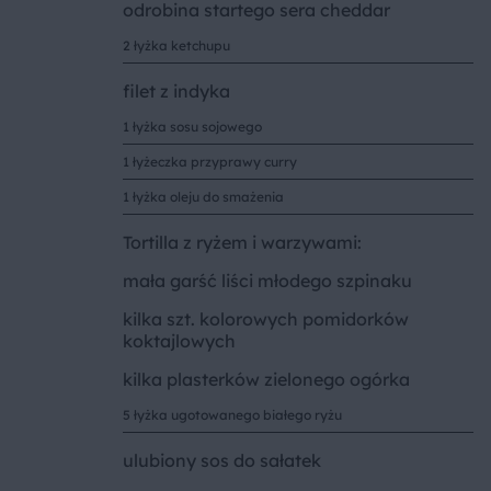
odrobina startego sera cheddar
2 łyżka ketchupu
filet z indyka
1 łyżka sosu sojowego
1 łyżeczka przyprawy curry
1 łyżka oleju do smażenia
Tortilla z ryżem i warzywami:
mała garść liści młodego szpinaku
kilka szt. kolorowych pomidorków
koktajlowych
kilka plasterków zielonego ogórka
5 łyżka ugotowanego białego ryżu
ulubiony sos do sałatek