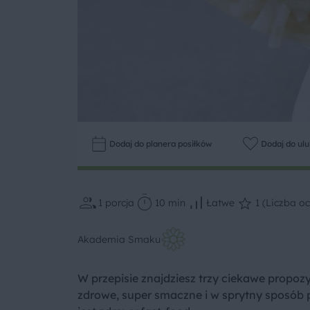
Dodaj do planera posiłków
Dodaj do ul
1
porcja
10 min
Łatwe
1 (Liczba oc
Akademia Smaku
W przepisie znajdziesz trzy ciekawe propozy
zdrowe, super smaczne i w sprytny sposób p