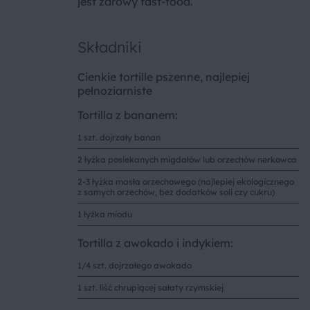
jest zdrowy fast-food.
Składniki
Cienkie tortille pszenne, najlepiej
pełnoziarniste
Tortilla z bananem:
1 szt. dojrzały banan
2 łyżka posiekanych migdałów lub orzechów nerkowca
2-3 łyżka masła orzechowego (najlepiej ekologicznego
z samych orzechów, bez dodatków soli czy cukru)
1 łyżka miodu
Tortilla z awokado i indykiem:
1/4 szt. dojrzałego awokado
1 szt. liść chrupiącej sałaty rzymskiej