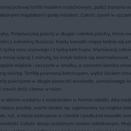
niej połowę tortilli masłem orzechowym, połóż banana w
iekanymi migdałami i polej miodem. Całość zawiń w szczel
yka. Polędwiczkę pokrój w długie i cienkie plastry, które n
lni z odrobiną tłuszczu. Kiedy kawałki mięsa ładnie się z
 1 łyżkę sosu sojowego i 1 łyżkę ketchupu. Wymieszaj całoś
mniej więcej 1 minutę, by indyk ładnie się skarmelizował. 
ędzie miękkie i soczyste w środku, a zarazem bardzo smac
ą skórkę. Tortillę posmaruj ketchupem, wyłóż liściem chru
a nią pokrojone w długie paseczki awokado, usmażonego in
ć zawiń dość ciasno w rulon.
a w lekkim wydaniu z nadzieniem w formie sałatki. Aby nada
ełniejszy posiłek, warto dodać np. ugotowany na miękko biał
ak, ryż, a także pokrojone w cienkie i podłużne kawałki w
 pomidorki. Całość skrop ulubionym sosem sałatkowym. Moj