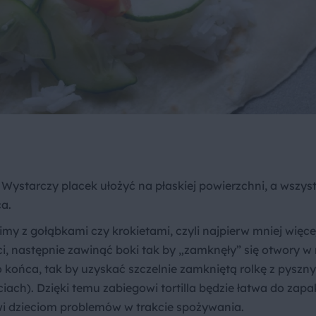
e. Wystarczy placek ułożyć na płaskiej powierzchni, a wszys
a.
imy z gołąbkami czy krokietami, czyli najpierw mniej więc
ci, następnie zawinąć boki tak by „zamknęły” się otwory w 
do końca, tak by uzyskać szczelnie zamkniętą rolkę z pyszn
iach). Dzięki temu zabiegowi tortilla będzie łatwa do zap
awi dzieciom problemów w trakcie spożywania.