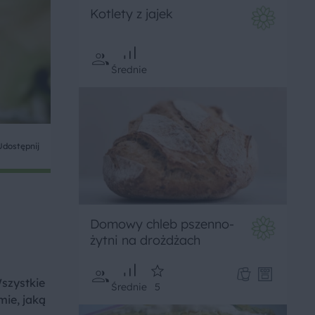
Kotlety z jajek
Średnie
Udostępnij
Domowy chleb pszenno-
żytni na drożdżach
Wszystkie
Średnie
5
mie, jaką