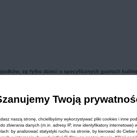
ejadków, są tylko dzieci o specyficznych gustach kulina
ycie sposobu na to jak sprawdzić, by pociechy bardzo
Szanujemy Twoją prywatnoś
orma podania jedzenia, lub sprytne skomponowanie składn
starczy, że nadziejesz ją smacznie i zdrowo, a stanie się ul
rtilli z łatwością przemycisz składniki sałatki, której no
dasz naszą stronę, chcielibyśmy wykorzystywać pliki cookies i inne p
do zbierania danych (m.in. adresy IP, inne identyfikatory internetowe) 
 frajdzie, jaką będzie miało jedząc taki fajowski obiad w sz
lach: by analizować statystyki ruchu na stronie, by kierować do Ciebie