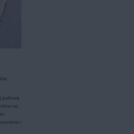
tkie
ej połowę
rolce na
ym
akowania i