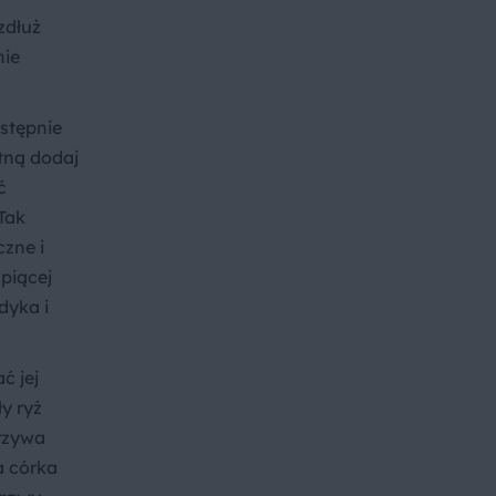
zdłuż
nie
astępnie
etną dodaj
ć
Tak
zne i
piącej
dyka i
ć jej
y ryż
arzywa
a córka