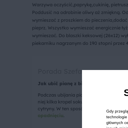
Warzywa oczyścić,paprykę,cukinię, pietruszk
Poddusić na odrobinie oliwy aż zmiękną. O
wymieszać z proszkiem do pieczenia,dodać j
pieprz. Wszystko wymieszać energicznie łyż
wymieszać. Do blaszki keksowej (26x12) wy
piekarniku nagrzanym do 190 stopni przez 
Porada Szefa
Jak ubić pianę z białek, żeby nie opa
Podczas ubijania piany z białek warto d
niej kilka kropel soku ze świeżo wyciśnięt
cytryny. W ten sposób zapobiegniesz jej
Gdy przeglą
opadnięciu
.
technologie 
głównych ce