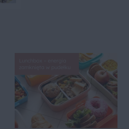
Lunchbox – energia
zamknięta w pudełku