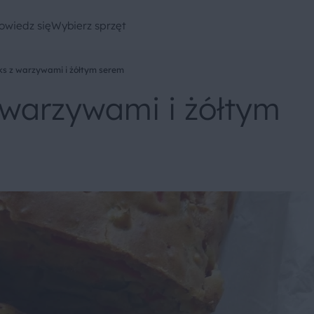
owiedz się
Wybierz sprzęt
ks z warzywami i żółtym serem
 warzywami i żółtym