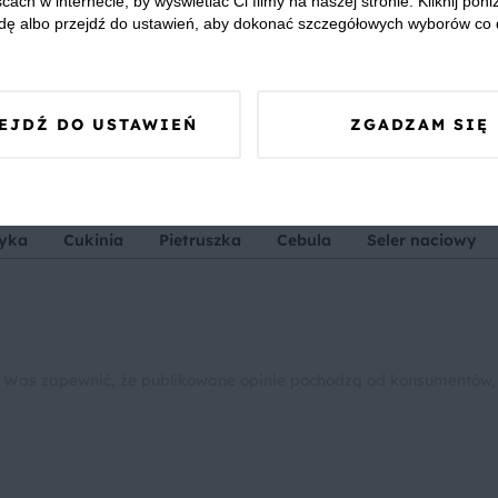
cach w internecie, by wyświetlać Ci filmy na naszej stronie. Kliknij poniż
dę albo przejdź do ustawień, aby dokonać szczegółowych wyborów co 
we? Pochwal się efektem.
EJDŹ DO USTAWIEŃ
ZGADZAM SIĘ
dziel się opinią i zainspiruj innych!
yka
Cukinia
Pietruszka
Cebula
Seler naciowy
 Was zapewnić, że publikowane opinie pochodzą od konsumentów,