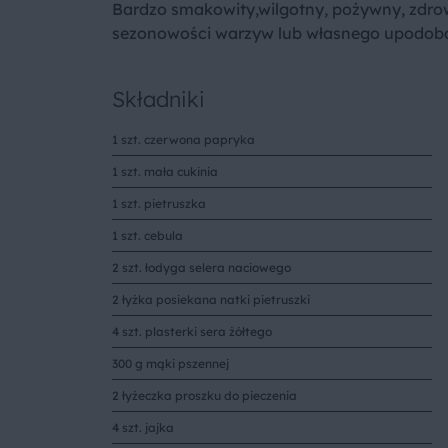
Bardzo smakowity,wilgotny, pożywny, zdro
sezonowości warzyw lub własnego upodoba
Składniki
1 szt. czerwona papryka
1 szt. mała cukinia
1 szt. pietruszka
1 szt. cebula
2 szt. łodyga selera naciowego
2 łyżka posiekana natki pietruszki
4 szt. plasterki sera żółtego
300 g mąki pszennej
2 łyżeczka proszku do pieczenia
4 szt. jajka