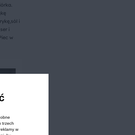
iórka.
ąkę
ykę,sól i
ser i
Piec w
ć
odobne
w trzech
 reklamy w