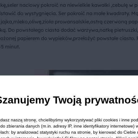
ę,seler naciowy pokroić na niewielkie kawałki ,cebulę w p
dstawić do wystygnięcia. Ser pokroić na małe kwadraty. M
ajka,mleko,oliwę,zioła prowansalskie,ostrą czerwoną papr
ką. Do powstałego ciasta dodać warzywa,natkę pietruszki,
łożonej papierem do wypieków,przełożyć powstałe ciasto. 
45 minut.
dła?
Szanujemy Twoją prywatnoś
odać do
ej
dasz naszą stronę, chcielibyśmy wykorzystywać pliki cookies i inne p
do zbierania danych (m.in. adresy IP, inne identyfikatory internetowe) 
lach: by analizować statystyki ruchu na stronie, by kierować do Ciebie