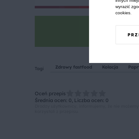
innych miejs
wyrazić zgo
cookies.
Goto
PRZ
Zrób zdjęcie, po
Zdrowy fastfood
Kolacja
Papr
Tagi
Oceń przepis
Średnia ocen: 0, Liczba ocen: 0
Drodzy użytkownicy, informujemy, że nie możemy
korzystali z przepisu.