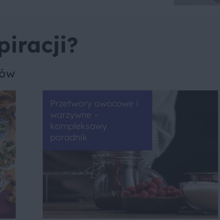
piracji?
sów
Przetwory owocowe i
warzywne –
kompleksowy
poradnik