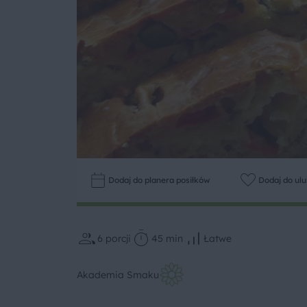
Dodaj do planera posiłków
Dodaj do ul
6
porcji
45 min
Łatwe
Akademia Smaku