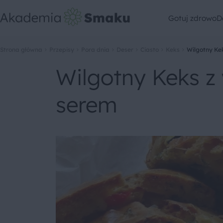
Gotuj zdrowo
D
Strona główna
Przepisy
Pora dnia
Deser
Ciasto
Keks
Wilgotny Ke
Wilgotny Keks z
serem