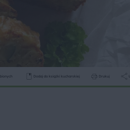
ubionych
Dodaj do książki kucharskiej
Drukuj