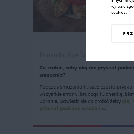
innych miejs
wyrazić zgo
cookies.
PRZ
Porada Szefa
Co zrobić, żeby olej nie pryskał podcz
smażenia?
Podczas smażenia tłuszcz często pryska
wszystkie strony, brudząc kuchenkę, blat 
ubranie. Dowiedz się co zrobić żeby
olej 
pryskał podczas smażenia
.