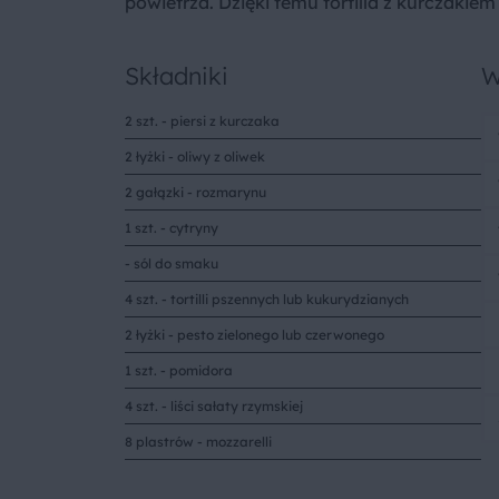
powietrza. Dzięki temu tortilla z kurczaki
Składniki
W
2 szt. - piersi z kurczaka
2 łyżki - oliwy z oliwek
2 gałązki - rozmarynu
1 szt. - cytryny
- sól do smaku
4 szt. - tortilli pszennych lub kukurydzianych
2 łyżki - pesto zielonego lub czerwonego
1 szt. - pomidora
4 szt. - liści sałaty rzymskiej
8 plastrów - mozzarelli