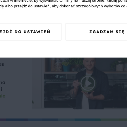
cach w internecie, by wyświetlać Ci filmy na naszej stronie. Kliknij poniż
Jeśli wolisz wersję na ciepło, zapiecz całość w piekarniku,
dę albo przejdź do ustawień, aby dokonać szczegółowych wyborów co 
rzymska jak najbardziej to zniesie.
EJDŹ DO USTAWIEŃ
ZGADZAM SIĘ
as
 na
i
nie