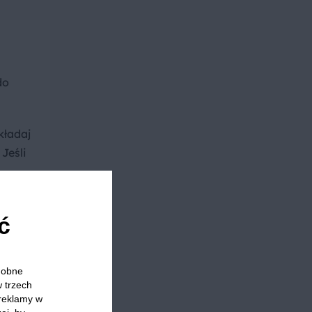
do
kładaj
Jeśli
ć
y
odobne
awaj
w trzech
 reklamy w