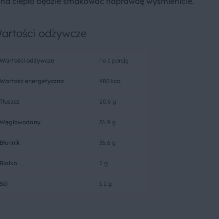
em na ciepło będzie smakować naprawdę wyśmienicie.
artości odżywcze
Wartości odżywcze
na 1 porcję
Wartość energetyczna
480 kcal
Tłuszcz
20.6 g
Węglowodany
36.9 g
Błonnik
36.6 g
Białko
2 g
Sól
1.1 g