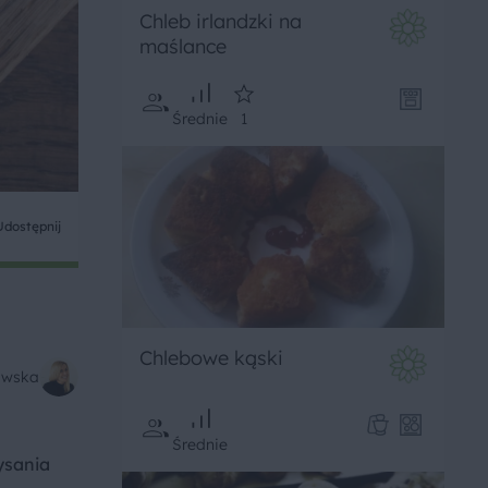
Chleb irlandzki na
maślance
Średnie
1
Udostępnij
Chlebowe kąski
kowska
Średnie
ysania