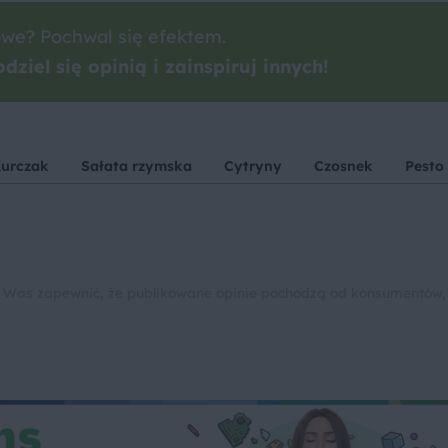
we? Pochwal się efektem.
dziel się opinią i zainspiruj innych!
urczak
Sałata rzymska
Cytryny
Czosnek
Pesto
 Was zapewnić, że publikowane opinie pochodzą od konsumentów,