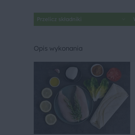
Przelicz składniki
Opis wykonania