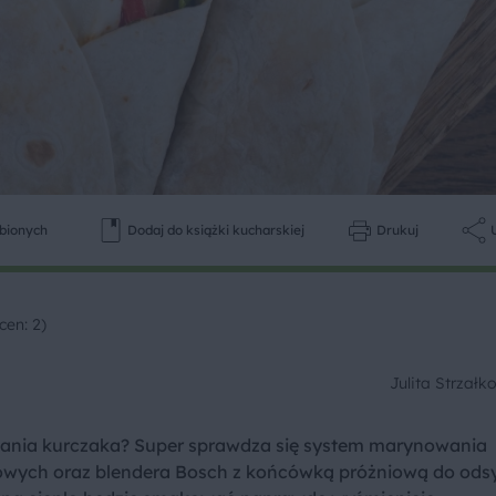
ubionych
Dodaj do książki kucharskiej
Drukuj
cen: 2)
Julita Strzał
wania kurczaka? Super sprawdza się system marynowania
owych oraz blendera Bosch z końcówką próżniową do ods