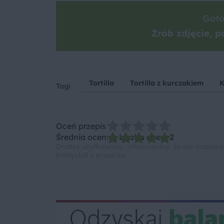
Goto
Zrób zdjęcie, po
Tortilla
Tortilla z kurczakiem
K
Tagi
Oceń przepis
Średnia ocen: 5, Liczba ocen: 2
Drodzy użytkownicy, informujemy, że nie możemy
korzystali z przepisu.