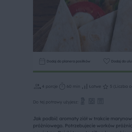
Dodaj do planera posiłków
Dodaj do ul
4
porcje
60 min
Łatwe
5 (Liczba o
Do tej potrawy użyjesz:
Jak podbić aromaty ziół w trakcie maryno
próżniowego. Potrzebujecie worków próżni