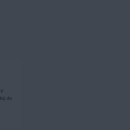
ny
daj do