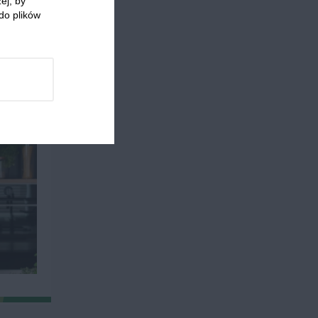
ej, by
 sałata
do plików