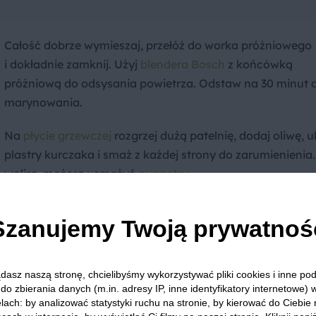
Całość dobrze wymieszaj, przełóż do worka próżniowego
i dokładnie zamknij. Użyj
blendera Bosch
z końcówką
próżniową do odsysania powietrza. Odstaw na 30 minut 
marynowania.
Na
płycie grzewczej
rozgrzej dużą patelnię, dodaj oliwę, u
plastry kurczaka i smaż z każdej strony do zarumienienia. 
wolisz, możesz usmażyć
nuggetsy
.
Szanujemy Twoją prywatnoś
Tortille
posmaruj pesto, ułóż liście sałaty rzymskiej, plastr
dasz naszą stronę, chcielibyśmy wykorzystywać pliki cookies i inne p
pomidora, mozzarellę oraz kawałki kurczaka. Zwiń i pod
do zbierania danych (m.in. adresy IP, inne identyfikatory internetowe) 
domowe tortille z kurczakiem na zimno lub na ciepło.
lach: by analizować statystyki ruchu na stronie, by kierować do Ciebie