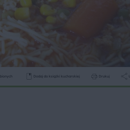
ubionych
Dodaj do książki kucharskiej
Drukuj