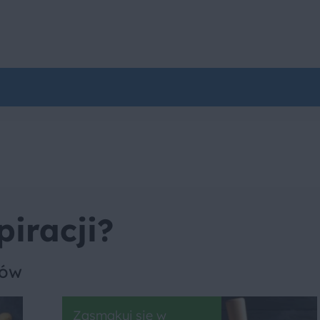
piracji?
sów
Zasmakuj się w