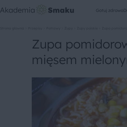
Gotuj zdrowo
D
Strona główna
Przepisy
Potrawy
Zupy
Zupy polskie
Zupa pomidor
Zupa pomidoro
mięsem mielon