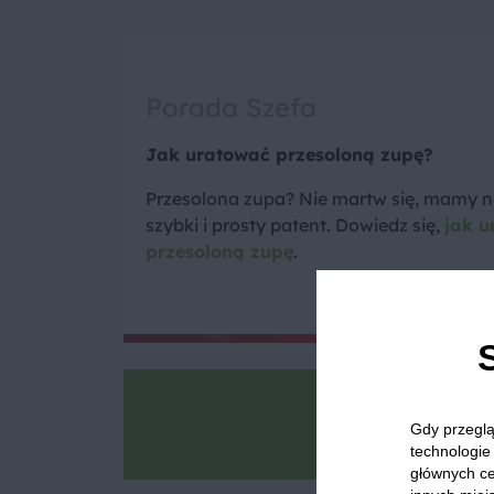
Porada Szefa
Jak uratować przesoloną zupę?
Przesolona zupa? Nie martw się, mamy n
szybki i prosty patent. Dowiedz się,
jak u
przesoloną zupę
.
Goto
Gdy przeglą
Zrób zdjęcie, po
technologie 
głównych ce