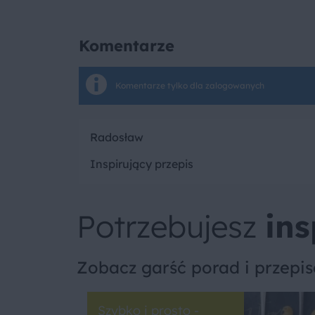
Komentarze
Komentarze tylko dla zalogowanych
Radosław
Inspirujący przepis
Potrzebujesz
ins
Zobacz garść porad i przepi
Szybko i prosto -