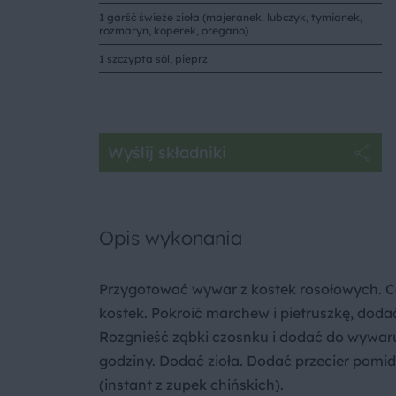
1 garść świeże zioła (majeranek. lubczyk, tymianek,
rozmaryn, koperek, oregano)
1 szczypta sól, pieprz
Wyślij składniki
Opis wykonania
Przygotować wywar z kostek rosołowych. C
kostek. Pokroić marchew i pietruszkę, doda
Rozgnieść ząbki czosnku i dodać do wywar
godziny. Dodać zioła. Dodać przecier pom
(instant z zupek chińskich).