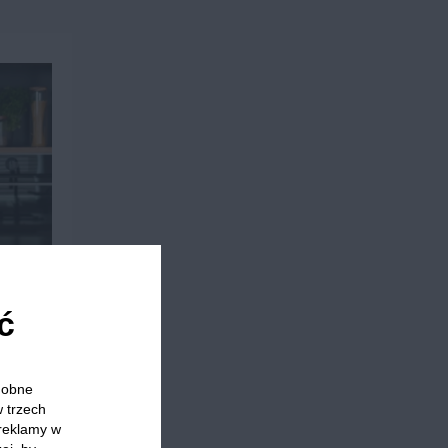
ć
odobne
w trzech
 reklamy w