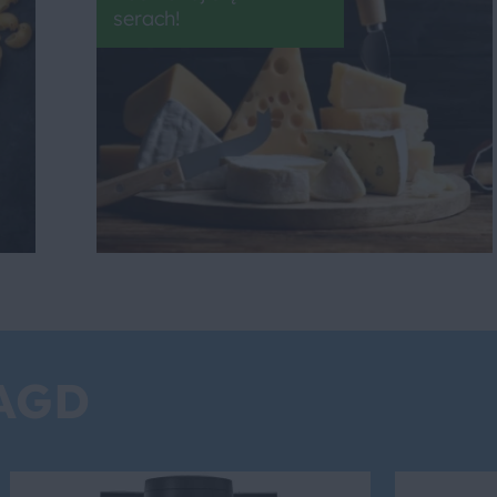
serach!
 AGD