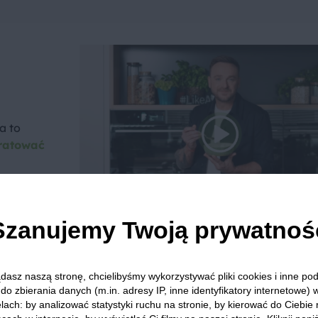
a to
ratować
Szanujemy Twoją prywatnoś
we? Pochwal się efektem.
dasz naszą stronę, chcielibyśmy wykorzystywać pliki cookies i inne p
dziel się opinią i zainspiruj innych!
do zbierania danych (m.in. adresy IP, inne identyfikatory internetowe) 
lach: by analizować statystyki ruchu na stronie, by kierować do Ciebie