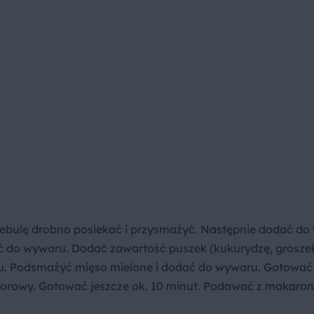
ebulę drobno posiekać i przysmażyć. Następnie dodać do
ć do wywaru. Dodać zawartość puszek (kukurydzę, groszek,
u. Podsmażyć mięso mielone i dodać do wywaru. Gotować 
idorowy. Gotować jeszcze ok. 10 minut. Podawać z makaro