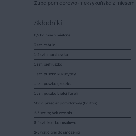
Zupa pomidorowo-meksykańska z mięsem
Składniki
0,5 kg mięso mielone
3 szt. cebula
1-2 szt. marchewka
1 szt. pietruszka
1 szt. puszka kukurydzy
1 szt. puszka groszku
1 szt. puszka bialej fasoli
500 g przecier pomidorowy (karton)
2-3 szt. ząbek czosnku
3-4 szt. kostka rosołowa
2-3 łyżka olej do smażenia