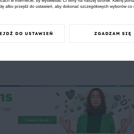
cach w internecie, by wyświetlać Ci filmy na naszej stronie. Kliknij poniż
dę albo przejdź do ustawień, aby dokonać szczegółowych wyborów co 
midorowa
Obiad z mięsem
Fasola
Marchew
Piet
EJDŹ DO USTAWIEŃ
ZGADZAM SIĘ
 Was zapewnić, że publikowane opinie pochodzą od konsumentów,