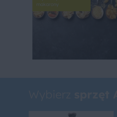
makarony
Wybierz
sprzęt