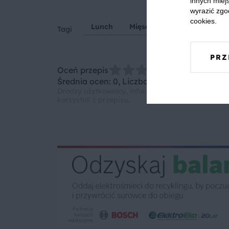
innych miejs
wyrazić zgo
cookies.
Lunch
Mięso mielone
Zupa po
Tagi
PRZ
Oceń przepis
Średnia ocen: 0, Liczba ocen: 0
Drodzy użytkownicy, informujemy, że nie możemy
korzystali z przepisu.