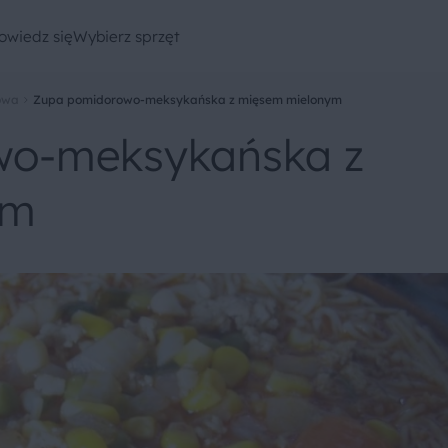
owiedz się
Wybierz sprzęt
owa
Zupa pomidorowo-meksykańska z mięsem mielonym
wo-meksykańska z
ym