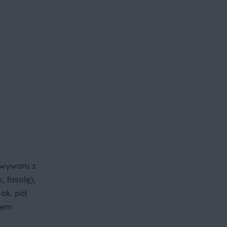
 wywaru z
 fasolę),
ok. pół
nem