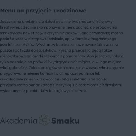
Menu na przyjęcie urodzinowe
Jedzenie na urodziny dla dzieci powinno być smaczne, kolorowe i
kreatywne. Idealnie skomponowane menu zachęci do próbowania
smakołyków nawet największych niejadków! Jako przystawkę można
podać owoce w nietypowej odsłonie, np. w formie winogronowego
jeża lub szaszłyków. Wystarczy kupić sezonowe owoce lub owoce w
puszce i patyczki do szaszłyków. Pyszną przekąską będą także
różnokolorowe galaretki w skórce z pomarańczy. Aby je zrobić, należy
tylko pokroić je na połówki i wydrążyć z nich miąższ, a w jego miejsce
wlać galaretkę. Jako danie główne można zaserwować własnoręcznie
przygotowane mięsne kotleciki w chrupiącej panierce lub
czekoladowe naleśniki z owocami i bitą śmietaną. Pod koniec
przyjęcia warto podać kanapki z szynką lub serem oraz biedronkami
wykonanymi z pomidorków koktajlowych i oliwek.