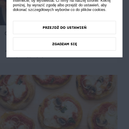
internecie, by wyświetlać Ci filmy na naszej stronie. Kliknij
poniżej, by wyrazić zgodę albo przejdź do ustawień, aby
dokonać szczegółowych wyborów co do plików cookies.
PRZEJDŹ DO USTAWIEŃ
Gua-cam-ole!
ZGADZAM SIĘ
1
45 min
Łatwe
5