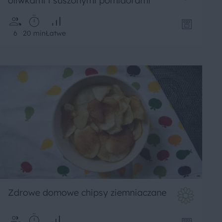
oliwkami i suszonymi pomidorami
6
20 min
Łatwe
Zdrowe domowe chipsy ziemniaczane