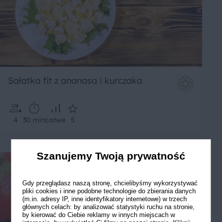
Sałatka fit z ananasa i kurczaka
4
30 min
Łatwe
5
Szanujemy Twoją prywatność
Gdy przeglądasz naszą stronę, chcielibyśmy wykorzystywać
pliki cookies i inne podobne technologie do zbierania danych
(m.in. adresy IP, inne identyfikatory internetowe) w trzech
głównych celach: by analizować statystyki ruchu na stronie,
by kierować do Ciebie reklamy w innych miejscach w