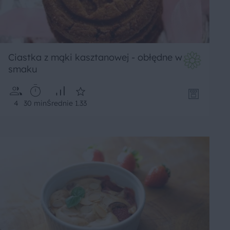
Ciastka z mąki kasztanowej - obłędne w
smaku
4
30 min
Średnie
1.33