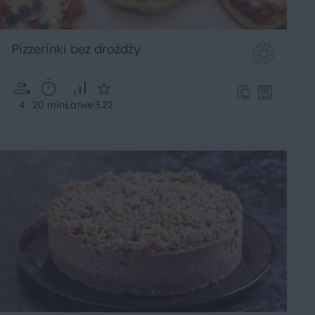
Pizzerinki bez drożdży
4
20 min
Łatwe
3.22