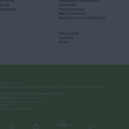
Artykuły
Chłodziarki i zamrażarki
Quizy
Piekarniki
Redakcja
Płyty grzewcze
Roboty kuchnne
Blendery ręczne i kielichowe
Dom
Odkurzacze
Suszarki
Pralki
Copyright © 2026
BSH Sprzęt Gospodarstwa Domowego Sp. z o.o. Wszelkie prawa zastrzeżone.
Informacje o przetwarzaniu danych osobowych
Podstawowe informacje prawne
Informacje na temat cookies
Regulamin
Zgłoś problem ze stroną
Znajdź przepis