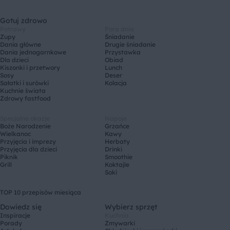
Gotuj zdrowo
Potrawy
Pora dnia
Zupy
Śniadanie
Dania główne
Drugie śniadanie
Dania jednogarnkowe
Przystawka
Dla dzieci
Obiad
Kiszonki i przetwory
Lunch
Sosy
Deser
Sałatki i surówki
Kolacja
Kuchnie świata
Zdrowy fastfood
Specjalne okazje
Napoje
Boże Narodzenie
Grzańce
Wielkanoc
Kawy
Przyjęcia i imprezy
Herbaty
Przyjęcia dla dzieci
Drinki
Piknik
Smoothie
Grill
Koktajle
Soki
TOP 10 przepisów miesiąca
Dowiedz się
Wybierz sprzęt
Inspiracje
Kuchnia
Porady
Zmywarki