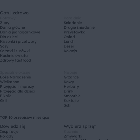
Gotuj zdrowo
Potrawy
Pora dnia
Zupy
Śniadanie
Dania główne
Drugie śniadanie
Dania jednogarnkowe
Przystawka
Dla dzieci
Obiad
Kiszonki i przetwory
Lunch
Sosy
Deser
Sałatki i surówki
Kolacja
Kuchnie świata
Zdrowy fastfood
Specjalne okazje
Napoje
Boże Narodzenie
Grzańce
Wielkanoc
Kawy
Przyjęcia i imprezy
Herbaty
Przyjęcia dla dzieci
Drinki
Piknik
Smoothie
Grill
Koktajle
Soki
TOP 10 przepisów miesiąca
Dowiedz się
Wybierz sprzęt
Inspiracje
Kuchnia
Porady
Zmywarki