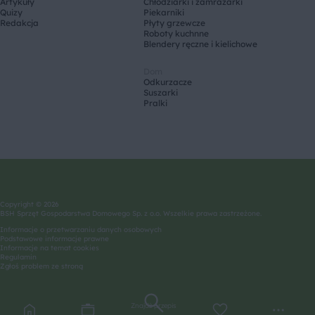
Artykuły
Chłodziarki i zamrażarki
Quizy
Piekarniki
Redakcja
Płyty grzewcze
Roboty kuchnne
Blendery ręczne i kielichowe
Dom
Odkurzacze
Suszarki
Pralki
Copyright © 2026
BSH Sprzęt Gospodarstwa Domowego Sp. z o.o. Wszelkie prawa zastrzeżone.
Informacje o przetwarzaniu danych osobowych
Podstawowe informacje prawne
Informacje na temat cookies
Regulamin
Zgłoś problem ze stroną
Znajdź przepis