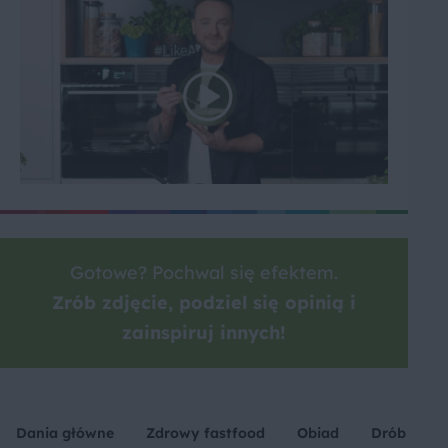
Gotowe? Pochwal się efektem.
Zrób zdjęcie, podziel się opinią i
zainspiruj innych!
Dania główne
Zdrowy fastfood
Obiad
Drób
M