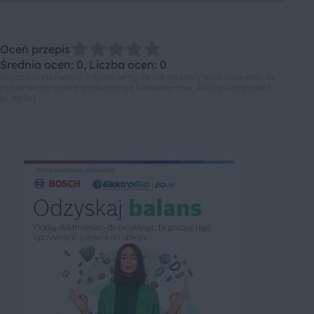
Oceń przepis
Średnia ocen: 0, Liczba ocen: 0
Drodzy użytkownicy, informujemy, że nie możemy Was zapewnić, że
publikowane opinie pochodzą od konsumentów, którzy korzystali z
przepisu.