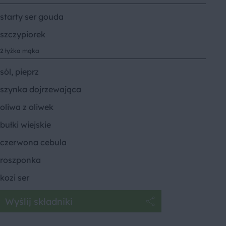
starty ser gouda
szczypiorek
2 łyżka mąka
sól, pieprz
szynka dojrzewająca
oliwa z oliwek
bułki wiejskie
czerwona cebula
roszponka
kozi ser
Wyślij składniki