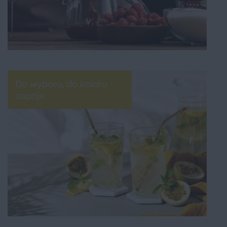
Do wyboru, do koloru –
napoje