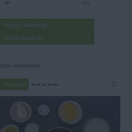
Sól
1.8 g
Przelicz składniki
Wyślij składniki
Opis wykonania
Cały przepis
Krok po kroku