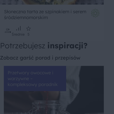
Słoneczna tarta ze szpinakiem i serem
śródziemnomorskim
Średnie
5
Potrzebujesz
inspiracji?
Zobacz garść porad i przepisów
Przetwory owocowe i
warzywne –
kompleksowy poradnik