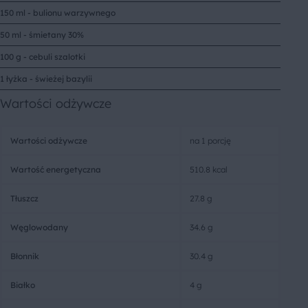
150 ml - bulionu warzywnego
50 ml - śmietany 30%
100 g - cebuli szalotki
1 łyżka - świeżej bazylii
Wartości odżywcze
Wartości odżywcze
na 1 porcję
Wartość energetyczna
510.8 kcal
Tłuszcz
27.8 g
Węglowodany
34.6 g
Błonnik
30.4 g
Białko
4 g