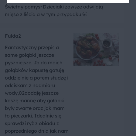
Świetny pomysł Dzieciaki zawsze odwijają
mięso z liścia a w tym przypadku 🤭
Fulda2
Fantastyczny przepis a
same gołąbki jeszcze
pyszniejsze. Ja do moich
gołąbków kapustę gotuję
oddzielnie a potem studzę i
odciskam z nadmiaru
wody,02dodaję jeszcze
kaszę mannę aby gołabki
były zwarte oraz jak mam
to pieczarki. Idealnie się
sprawdzi ryż z obiadu z
poprzedniego dnia jak nam