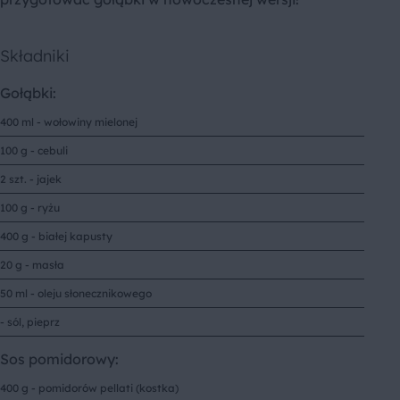
Składniki
Gołąbki:
400 ml - wołowiny mielonej
100 g - cebuli
2 szt. - jajek
100 g - ryżu
400 g - białej kapusty
20 g - masła
50 ml - oleju słonecznikowego
- sól, pieprz
Sos pomidorowy:
400 g - pomidorów pellati (kostka)