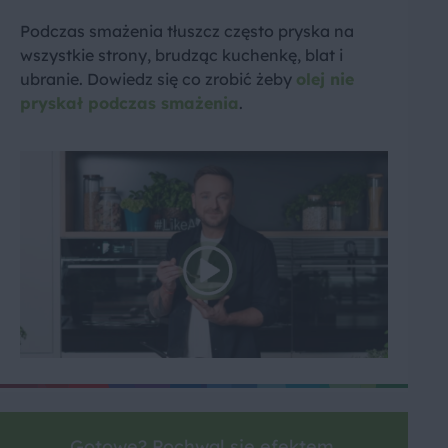
Podczas smażenia tłuszcz często pryska na
wszystkie strony, brudząc kuchenkę, blat i
ubranie. Dowiedz się co zrobić żeby
olej nie
pryskał podczas smażenia
.
Gotowe? Pochwal się efektem.