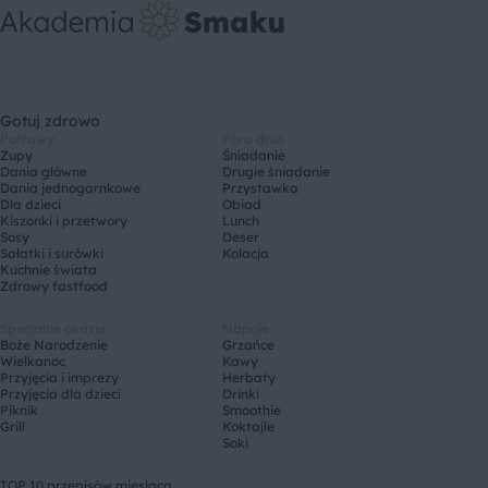
Gotuj zdrowo
Potrawy
Pora dnia
Zupy
Śniadanie
Dania główne
Drugie śniadanie
Dania jednogarnkowe
Przystawka
Dla dzieci
Obiad
Kiszonki i przetwory
Lunch
Sosy
Deser
Sałatki i surówki
Kolacja
Kuchnie świata
Zdrowy fastfood
Specjalne okazje
Napoje
Boże Narodzenie
Grzańce
Wielkanoc
Kawy
Przyjęcia i imprezy
Herbaty
Przyjęcia dla dzieci
Drinki
Piknik
Smoothie
Grill
Koktajle
Soki
TOP 10 przepisów miesiąca