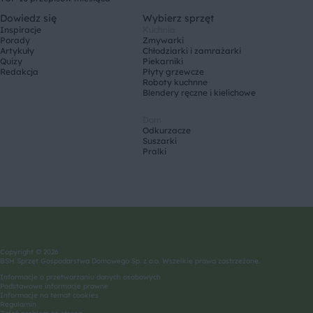
Dowiedz się
Wybierz sprzęt
Inspiracje
Kuchnia
Porady
Zmywarki
Artykuły
Chłodziarki i zamrażarki
Quizy
Piekarniki
Redakcja
Płyty grzewcze
Roboty kuchnne
Blendery ręczne i kielichowe
Dom
Odkurzacze
Suszarki
Pralki
Copyright © 2026
BSH Sprzęt Gospodarstwa Domowego Sp. z o.o. Wszelkie prawa zastrzeżone.
Informacje o przetwarzaniu danych osobowych
Podstawowe informacje prawne
Informacje na temat cookies
Regulamin