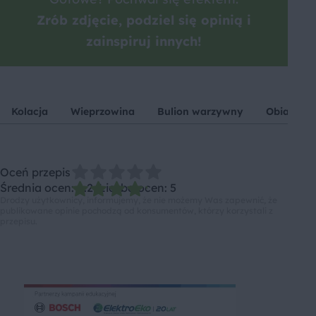
Zrób zdjęcie, podziel się opinią i
zainspiruj innych!
Kolacja
Wieprzowina
Bulion warzywny
Obiad z m
Oceń przepis
Średnia ocen: 4.2, Liczba ocen: 5
Drodzy użytkownicy, informujemy, że nie możemy Was zapewnić, że
publikowane opinie pochodzą od konsumentów, którzy korzystali z
przepisu.