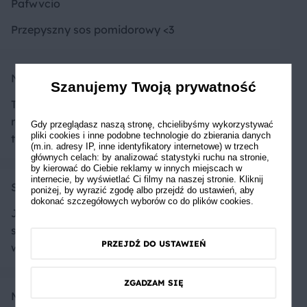
Pafwvcio
Przepyszny sos pomidorowy <3
Natalia Kowalska
Szanujemy Twoją prywatność
Takie gołąbki bez zawijania zawsze mi się
rozwalają. Moje ostatnie podejście było
Gdy przeglądasz naszą stronę, chcielibyśmy wykorzystywać
pliki cookies i inne podobne technologie do zbierania danych
tragedią. Może tym razem będzie inaczej.
(m.in. adresy IP, inne identyfikatory internetowe) w trzech
głównych celach: by analizować statystyki ruchu na stronie,
by kierować do Ciebie reklamy w innych miejscach w
internecie, by wyświetlać Ci filmy na naszej stronie. Kliknij
Sylwucha
poniżej, by wyrazić zgodę albo przejdź do ustawień, aby
dokonać szczegółowych wyborów co do plików cookies.
Jedne z moich ulubionych dań no i nie trzeba
się męczyć z kapustą którą zawsze się poparzę
PRZEJDŹ DO USTAWIEŃ
w tradycyjnym przepisie
ZGADZAM SIĘ
Monka