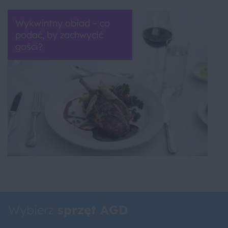
Wykwintny obiad – co
podać, by zachwycić
gości?
Wybierz
sprzęt AGD