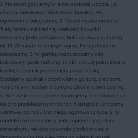
1. Makaron gotujemy w lekko osolonej wodzie. (ja
użyłam makaronu z dodatkiem buraka). Po
ugotowaniu odcedzamy. 2. Wcześniej rozmrożone
filety kroimy na średniej wielkości kawałki i
wrzucamy je do gotującego bulionu. Rybę gotujemy
ok 15-20 minut na wolnym ogniu. Po ugotowaniu
odcedzamy. 3. W garnku rozpuszczamy olej
kokosowy i podsmażamy na nim cebulę pokrojoną w
kostkę i czosnek przeciśnięty przez praskę.
Dodajemy szpinak i doprawiamy go solą, pieprzem,
tymiankiem i sokiem z cytryny. Chwilę razem dusimy.
4. Naczynie żaroodporne smarujemy odrobiną oleju i
na dno przekładamy makaron. Następnie układamy
warstwę szpinaku i na niego ugotowaną rybę. 5. W
rondelku rozpuszczamy serki topione z jogurtem
naturalnym, tak aby powstała gładka masa. 6.
Przygotowany sos wlewamy na wierzch naszej