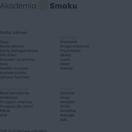
Gotuj zdrowo
Potrawy
Pora dnia
Zupy
Śniadanie
Dania główne
Drugie śniadanie
Dania jednogarnkowe
Przystawka
Dla dzieci
Obiad
Kiszonki i przetwory
Lunch
Sosy
Deser
Sałatki i surówki
Kolacja
Kuchnie świata
Zdrowy fastfood
Specjalne okazje
Napoje
Boże Narodzenie
Grzańce
Wielkanoc
Kawy
Przyjęcia i imprezy
Herbaty
Przyjęcia dla dzieci
Drinki
Piknik
Smoothie
Grill
Koktajle
Soki
TOP 10 przepisów miesiąca