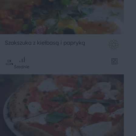
Szakszuka z kiełbasą i papryką
Średnie