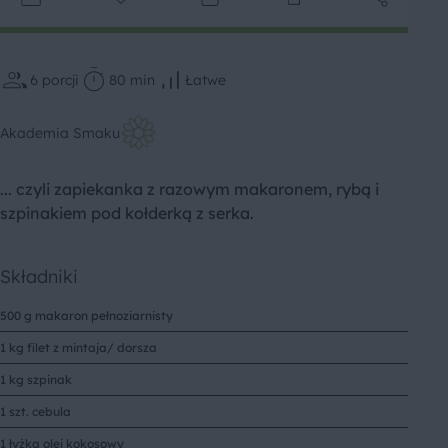
6
porcji
80 min
Łatwe
Akademia Smaku
... czyli zapiekanka z razowym makaronem, rybą i
szpinakiem pod kołderką z serka.
Składniki
500 g makaron pełnoziarnisty
1 kg filet z mintaja/ dorsza
1 kg szpinak
1 szt. cebula
1 łyżka olej kokosowy