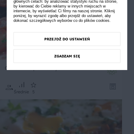
głównych celach: by analizować statystyki ruchu na stronie,
by kierować do Ciebie reklamy w innych miejscach w
internecie, by wyświetlać Ci filmy na naszej stronie. Kliknij
poniżej, by wyrazić zgodę albo przejdź do ustawień, aby
dokonać szczegółowych wyborów co do plików cookies.
PRZEJDŹ DO USTAWIEŃ
ZGADZAM SIĘ
Grillowane pomidory
Średnie
5