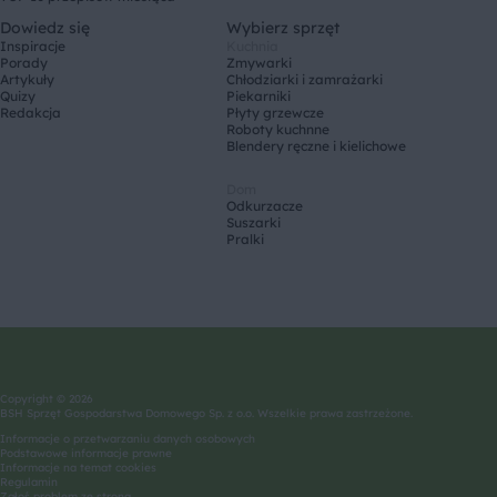
Dowiedz się
Wybierz sprzęt
Inspiracje
Kuchnia
Porady
Zmywarki
Artykuły
Chłodziarki i zamrażarki
Quizy
Piekarniki
Redakcja
Płyty grzewcze
Roboty kuchnne
Blendery ręczne i kielichowe
Dom
Odkurzacze
Suszarki
Pralki
Copyright © 2026
BSH Sprzęt Gospodarstwa Domowego Sp. z o.o. Wszelkie prawa zastrzeżone.
Informacje o przetwarzaniu danych osobowych
Podstawowe informacje prawne
Informacje na temat cookies
Regulamin
Zgłoś problem ze stroną