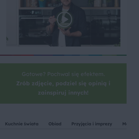
Gotowe? Pochwal się efektem.
Zrób zdjęcie, podziel się opinią i
zainspiruj innych!
Kuchnie świata
Obiad
Przyjęcia i imprezy
Makaro