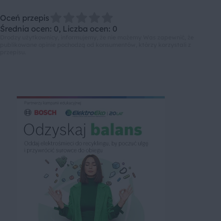
Oceń przepis
Średnia ocen: 0, Liczba ocen: 0
Drodzy użytkownicy, informujemy, że nie możemy Was zapewnić, że
publikowane opinie pochodzą od konsumentów, którzy korzystali z
przepisu.