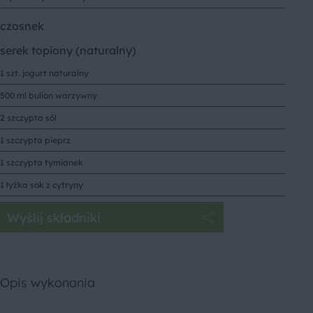
czosnek
serek topiony (naturalny)
1 szt. jogurt naturalny
500 ml bulion warzywny
2 szczypta sól
1 szczypta pieprz
1 szczypta tymianek
1 łyżka sok z cytryny
Wyślij składniki
Opis wykonania