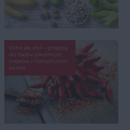
Ostre jak chili – przepisy
dla fanów pikantnych
smaków z różnych stron
świata