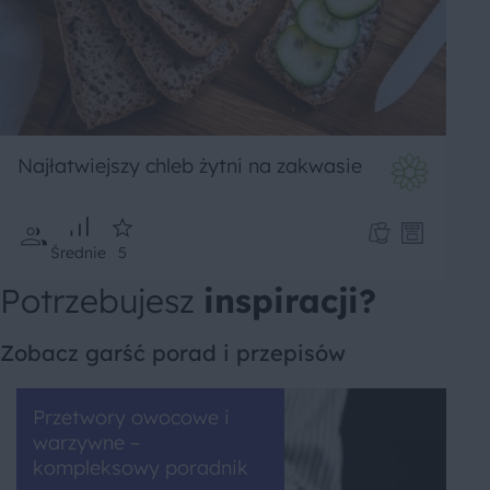
Najłatwiejszy chleb żytni na zakwasie
Średnie
5
Potrzebujesz
inspiracji?
Zobacz garść porad i przepisów
Przetwory owocowe i
warzywne –
kompleksowy poradnik