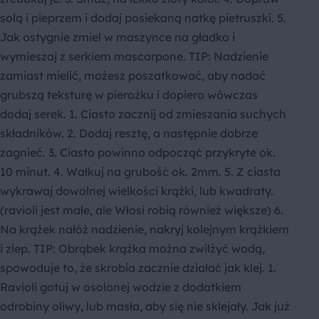
solą i pieprzem i dodaj posiekaną natkę pietruszki. 5.
Jak ostygnie zmiel w maszynce na gładko i
wymieszaj z serkiem mascarpone. TIP: Nadzienie
zamiast mielić, możesz poszatkować, aby nadać
grubszą teksturę w pierożku i dopiero wówczas
dodaj serek. 1. Ciasto zacznij od zmieszania suchych
składników. 2. Dodaj resztę, a następnie dobrze
zagnieć. 3. Ciasto powinno odpocząć przykryte ok.
10 minut. 4. Wałkuj na grubość ok. 2mm. 5. Z ciasta
wykrawaj dowolnej wielkości krążki, lub kwadraty.
(ravioli jest małe, ale Włosi robią również większe) 6.
Na krążek nałóż nadzienie, nakryj kolejnym krążkiem
i zlep. TIP: Obrąbek krążka można zwilżyć wodą,
spowoduje to, że skrobia zacznie działać jak klej. 1.
Ravioli gotuj w osolonej wodzie z dodatkiem
odrobiny oliwy, lub masła, aby się nie sklejały. Jak już