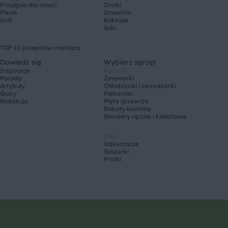
Przyjęcia dla dzieci
Drinki
Piknik
Smoothie
Grill
Koktajle
Soki
TOP 10 przepisów miesiąca
Dowiedz się
Wybierz sprzęt
Inspiracje
Kuchnia
Porady
Zmywarki
Artykuły
Chłodziarki i zamrażarki
Quizy
Piekarniki
Redakcja
Płyty grzewcze
Roboty kuchnne
Blendery ręczne i kielichowe
Dom
Odkurzacze
Suszarki
Pralki