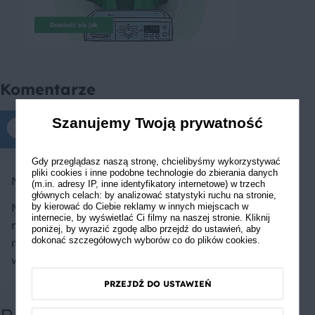
Komentarze
Szanujemy Twoją prywatność
Komentarze tylko dla zalogowanych
Gdy przeglądasz naszą stronę, chcielibyśmy wykorzystywać
pliki cookies i inne podobne technologie do zbierania danych
Nastassia Mamaieva
(m.in. adresy IP, inne identyfikatory internetowe) w trzech
głównych celach: by analizować statystyki ruchu na stronie,
Mamma mia! Pychota! Zdecydowanie dobrą
by kierować do Ciebie reklamy w innych miejscach w
internecie, by wyświetlać Ci filmy na naszej stronie. Kliknij
radą jest nie mielić nadzienia na "papkę", dla
poniżej, by wyrazić zgodę albo przejdź do ustawień, aby
dokonać szczegółowych wyborów co do plików cookies.
mnie najlepiej jest jak wyczuwalne są krewetki
w kawałkach!
PRZEJDŹ DO USTAWIEŃ