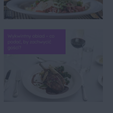
Wykwintny obiad – co
podać, by zachwycić
gości?