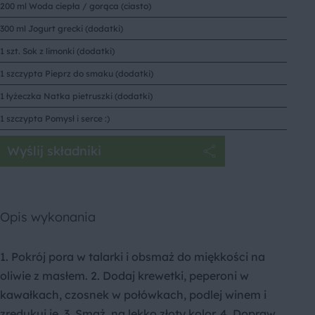
200 ml Woda ciepła / gorąca (ciasto)
300 ml Jogurt grecki (dodatki)
1 szt. Sok z limonki (dodatki)
1 szczypta Pieprz do smaku (dodatki)
1 łyżeczka Natka pietruszki (dodatki)
1 szczypta Pomysł i serce :)
Wyślij składniki
Opis wykonania
1. Pokrój pora w talarki i obsmaż do miękkości na
oliwie z masłem. 2. Dodaj krewetki, peperoni w
kawałkach, czosnek w połówkach, podlej winem i
zredukuj je. 3. Smaż, na lekko złoty kolor. 4. Dopraw