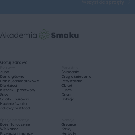
Wszystkie
sprzęty
Gotuj zdrowo
Potrawy
Pora dnia
Zupy
Śniadanie
Dania główne
Drugie śniadanie
Dania jednogarnkowe
Przystawka
Dla dzieci
Obiad
Kiszonki i przetwory
Lunch
Sosy
Deser
Sałatki i surówki
Kolacja
Kuchnie świata
Zdrowy fastfood
Specjalne okazje
Napoje
Boże Narodzenie
Grzańce
Wielkanoc
Kawy
Przyjęcia i imprezy
Herbaty