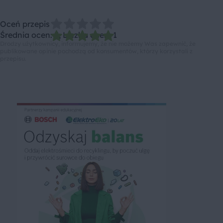
Oceń przepis
Średnia ocen: 5, Liczba ocen: 1
Drodzy użytkownicy, informujemy, że nie możemy Was zapewnić, że
publikowane opinie pochodzą od konsumentów, którzy korzystali z
przepisu.