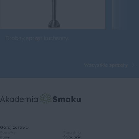
Drobny sprzęt kuchenny
Roboty 
Wszystkie
sprzęty
Gotuj zdrowo
Potrawy
Pora dnia
Zupy
Śniadanie