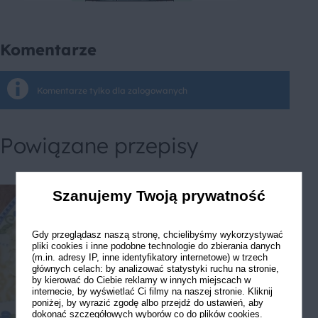
Komentarze
Komentarze tylko dla zalogowanych
Powiązane przepisy
Szanujemy Twoją prywatność
Gdy przeglądasz naszą stronę, chcielibyśmy wykorzystywać
pliki cookies i inne podobne technologie do zbierania danych
(m.in. adresy IP, inne identyfikatory internetowe) w trzech
głównych celach: by analizować statystyki ruchu na stronie,
by kierować do Ciebie reklamy w innych miejscach w
internecie, by wyświetlać Ci filmy na naszej stronie. Kliknij
poniżej, by wyrazić zgodę albo przejdź do ustawień, aby
dokonać szczegółowych wyborów co do plików cookies.