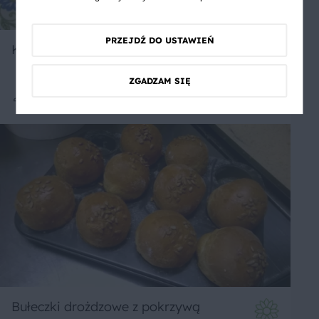
PRZEJDŹ DO USTAWIEŃ
Kotlety z jajek
ZGADZAM SIĘ
Średnie
Bułeczki drożdzowe z pokrzywą