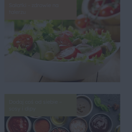
Sałatki - zdrowie na
talerzu
Dodaj coś od siebie –
sosy i dipy