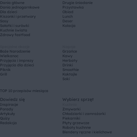
Dania główne
Drugie śniadanie
Dania jednogarnkowe
Przystawka
Dla dzieci
Obiad
Kiszonki i przetwory
Lunch
Sosy
Deser
Sałatki i surówki
Kolacja
Kuchnie świata
Zdrowy fastfood
Specjalne okazje
Napoje
Boże Narodzenie
Grzańce
Wielkanoc
Kawy
Przyjęcia i imprezy
Herbaty
Przyjęcia dla dzieci
Drinki
Piknik
Smoothie
Grill
Koktajle
Soki
TOP 10 przepisów miesiąca
Dowiedz się
Wybierz sprzęt
Inspiracje
Kuchnia
Porady
Zmywarki
Artykuły
Chłodziarki i zamrażarki
Quizy
Piekarniki
Redakcja
Płyty grzewcze
Roboty kuchnne
Blendery ręczne i kielichowe