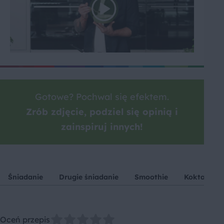
Gotowe? Pochwal się efektem.
Zrób zdjęcie, podziel się opinią i
zainspiruj innych!
Śniadanie
Drugie śniadanie
Smoothie
Koktajle
Oceń przepis