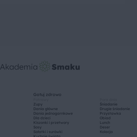
Gotuj zdrowo
Potrawy
Pora dnia
Zupy
Śniadanie
Dania główne
Drugie śniadanie
Dania jednogarnkowe
Przystawka
Dla dzieci
Obiad
Kiszonki i przetwory
Lunch
Sosy
Deser
Sałatki i surówki
Kolacja
Kuchnie świata