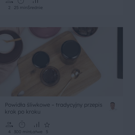
2
25 min
Średnie
Powidła śliwkowe – tradycyjny przepis
krok po kroku
4
300 min
Łatwe
5