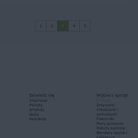
1
2
3
4
5
Dowiedz się
Wybierz sprzęt
Inspiracje
Kuchnia
Porady
Zmywarki
Artykuły
Chłodziarki i
Quizy
zamrażarki
Redakcja
Piekarniki
Płyty grzewcze
Roboty kuchnne
Blendery ręczne i
kielichowe