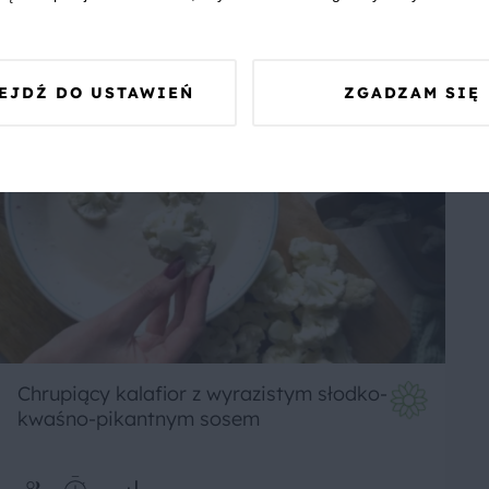
6
40 min
Łatwe
EJDŹ DO USTAWIEŃ
ZGADZAM SIĘ
Chrupiący kalafior z wyrazistym słodko-
kwaśno-pikantnym sosem