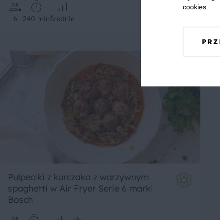
cookies.
6
240 min
Średnie
PRZ
Pulpeciki z kurczaka z warzywnym
spaghetti w Air Fryer Serie 6 marki
Bosch