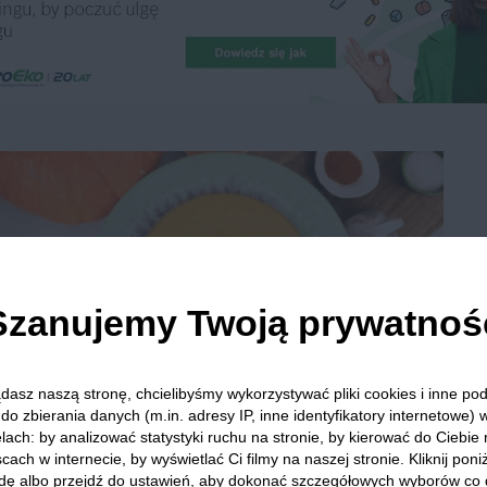
Szanujemy Twoją prywatnoś
dasz naszą stronę, chcielibyśmy wykorzystywać pliki cookies i inne p
do zbierania danych (m.in. adresy IP, inne identyfikatory internetowe) 
Krem z dyni w stylu azjatyckim według
lach: by analizować statystyki ruchu na stronie, by kierować do Ciebie
Mateusza Gesslera
cach w internecie, by wyświetlać Ci filmy na naszej stronie. Kliknij poniż
dę albo przejdź do ustawień, aby dokonać szczegółowych wyborów co 