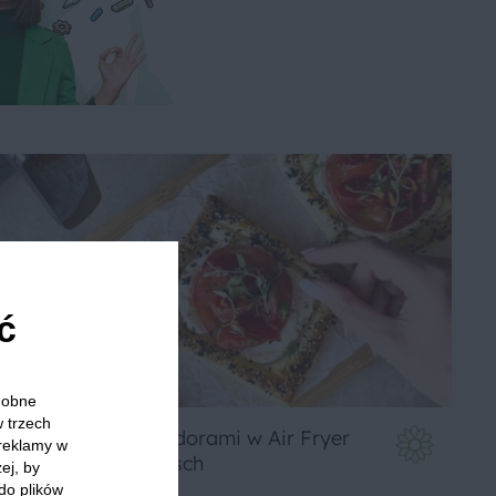
ć
odobne
w trzech
Tartaletki z pomidorami w Air Fryer
 reklamy w
Serie 6 marki Bosch
ej, by
do plików