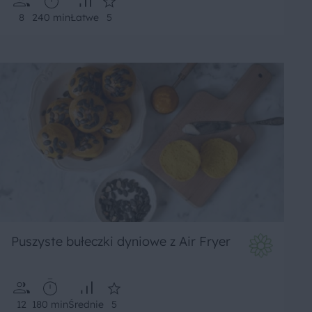
8
240 min
Łatwe
5
Puszyste bułeczki dyniowe z Air Fryer
12
180 min
Średnie
5