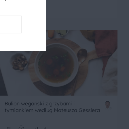
2
20 min
Łatwe
Bulion wegański z grzybami i
tymiankiem według Mateusza Gesslera