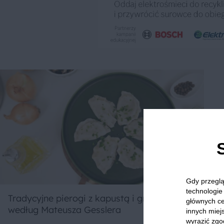
Gdy przeglą
technologie 
Tradycyjne pierogi z kapustą i grzybami
głównych ce
według Mateusza Gesslera
innych miejs
wyrazić zgo