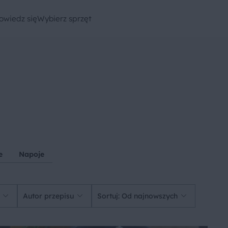
owiedz się
Wybierz sprzęt
e
Napoje
Autor przepisu
Sortuj: Od najnowszych