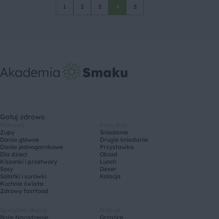
1
2
3
4
5
Gotuj zdrowo
Potrawy
Pora dnia
Zupy
Śniadanie
Dania główne
Drugie śniadanie
Dania jednogarnkowe
Przystawka
Dla dzieci
Obiad
Kiszonki i przetwory
Lunch
Sosy
Deser
Sałatki i surówki
Kolacja
Kuchnie świata
Zdrowy fastfood
Specjalne okazje
Napoje
Boże Narodzenie
Grzańce