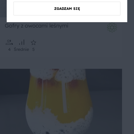
ZGADZAM SIĘ
Gofry z owocami leśnymi
4
Średnie
5