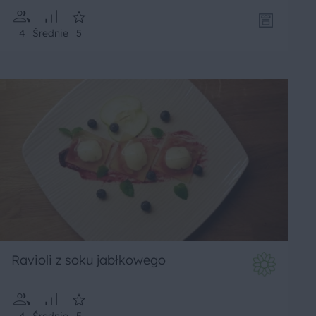
4
Średnie
5
Ravioli z soku jabłkowego