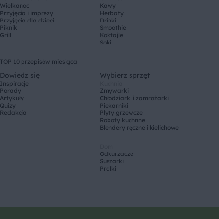
Wielkanoc
Kawy
Przyjęcia i imprezy
Herbaty
Przyjęcia dla dzieci
Drinki
Piknik
Smoothie
Grill
Koktajle
Soki
TOP 10 przepisów miesiąca
Dowiedz się
Wybierz sprzęt
Inspiracje
Kuchnia
Porady
Zmywarki
Artykuły
Chłodziarki i zamrażarki
Quizy
Piekarniki
Redakcja
Płyty grzewcze
Roboty kuchnne
Blendery ręczne i kielichowe
Dom
Odkurzacze
Suszarki
Pralki