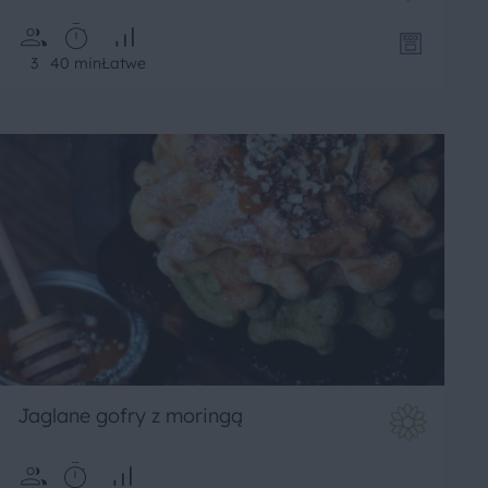
3
40 min
Łatwe
Jaglane gofry z moringą