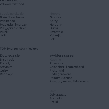
Kuchnie świata
Zdrowy fastfood
Specjalne okazje
Napoje
Boże Narodzenie
Grzańce
Wielkanoc
Kawy
Przyjęcia i imprezy
Herbaty
Przyjęcia dla dzieci
Drinki
Piknik
Smoothie
Grill
Koktajle
Soki
TOP 10 przepisów miesiąca
Dowiedz się
Wybierz sprzęt
Inspiracje
Kuchnia
Porady
Zmywarki
Artykuły
Chłodziarki i zamrażarki
Quizy
Piekarniki
Redakcja
Płyty grzewcze
Roboty kuchnne
Blendery ręczne i kielichowe
Dom
Odkurzacze
Suszarki
Pralki