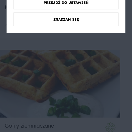
PRZEJDŹ DO USTAWIEŃ
Krewetki z jarmużem na żytnich gofrach
ZGADZAM SIĘ
2
35 min
Średnie
Gofry ziemniaczane