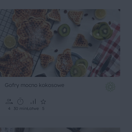
Gofry mocno kokosowe
4
30 min
Łatwe
5