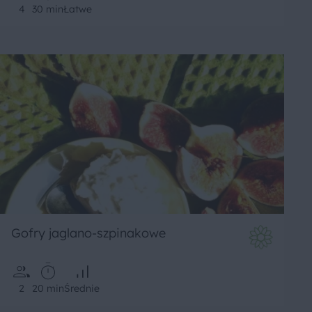
4
30 min
Łatwe
Gofry jaglano-szpinakowe
2
20 min
Średnie