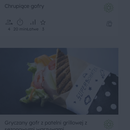
Chrupiące gofry
4
20 min
Łatwe
3
Gryczany gofr z patelni grillowej z
sezonowymi warzywami