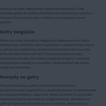
Chcesz przywołać wspomnienie wakacji nad Bałtykiem? Zrób
chrupiące gofry! Ze słodkim dodatkiem karmelizowanych owoców, z
chmurką bitej śmietany albo z konfiturą czy posypane cukrem
pudrem.
Gofry belgijskie
Nieco inny smak mają gofry belgijskie, przygotowywane z ciasta
drożdżowego. Delikatne ciasto wypiekane w wysokiej temperaturze
w gofrownicy o delikatnej, niemal przezroczystej strukturze, przez
którą niemalże można patrzeć. Tradycyjnie podawane były z
roztopionym masłem, dziś jednak, podobnie jak gofry tradycyjne,
najczęściej serwowane są z owocami, cukrem pudrem lub polane
roztopioną czekoladą.
Pomysły na gofry
Puszyste i chrupiące wafle o charakterystycznej kratce
przygotowywane w gofrownicy to doskonały pomysł na podwieczorek
czy słodką przekąskę w ciągu dnia. Możesz je zabrać do pracy albo
zapakować dziecku do szkoły na drugie śniadanie. Jeśli ciasto na
gofry przygotujesz nieco słodsze niż w przepisie, będą smaczne