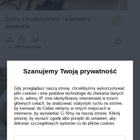
Gofry z truskawkami i kremem z
awokado
4
20 min
Łatwe
Szanujemy Twoją prywatność
Gdy przeglądasz naszą stronę, chcielibyśmy wykorzystywać
pliki cookies i inne podobne technologie do zbierania danych
(m.in. adresy IP, inne identyfikatory internetowe) w trzech
głównych celach: by analizować statystyki ruchu na stronie,
by kierować do Ciebie reklamy w innych miejscach w
internecie, by wyświetlać Ci filmy na naszej stronie. Kliknij
poniżej, by wyrazić zgodę albo przejdź do ustawień, aby
dokonać szczegółowych wyborów co do plików cookies.