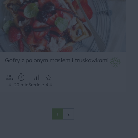
Gofry z palonym masłem i truskawkami
4
20 min
Średnie
4.4
1
2