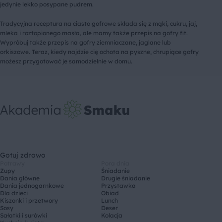
jedynie lekko posypane pudrem.
Tradycyjna receptura na ciasto gofrowe składa się z mąki, cukru, jaj,
mleka i roztopionego masła, ale mamy także przepis na gofry fit.
Wypróbuj także przepis na gofry ziemniaczane, jaglane lub
orkiszowe. Teraz, kiedy najdzie cię ochota na pyszne, chrupiące gofry
możesz przygotować je samodzielnie w domu.
Gotuj zdrowo
Potrawy
Pora dnia
Zupy
Śniadanie
Dania główne
Drugie śniadanie
Dania jednogarnkowe
Przystawka
Dla dzieci
Obiad
Kiszonki i przetwory
Lunch
Sosy
Deser
Sałatki i surówki
Kolacja