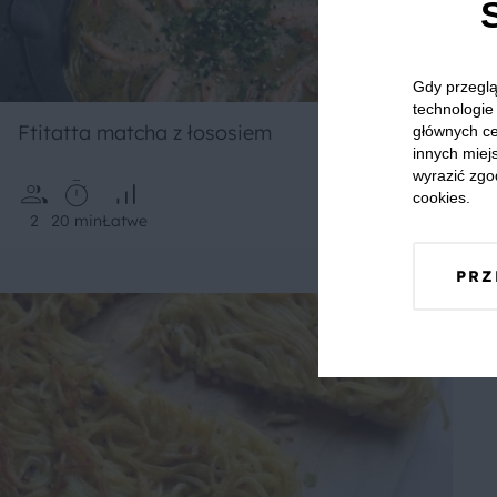
Gdy przeglą
technologie 
Ftitatta matcha z łososiem
głównych ce
innych miejs
wyrazić zgo
cookies.
2
20 min
Łatwe
PRZ