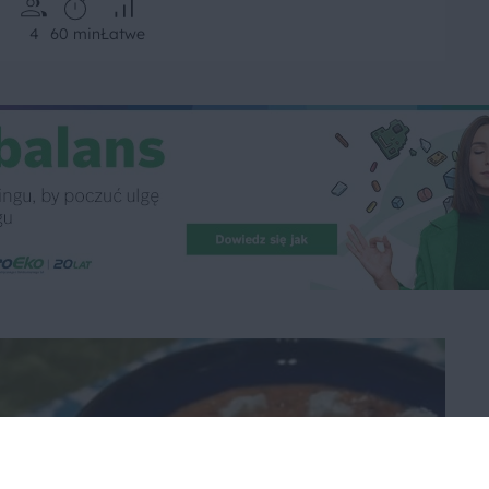
4
60 min
Łatwe