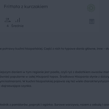
Frittata z kurczakiem
4
Średnie
e potrawy kuchni hiszpańskiej. Część z nich to typowe dania główne, inne – sło
larniejszym daniem w tym regionie jest paella, czyli ryż z dodatkiem owoców
wnież popularne w całej Hiszpanii tapas. Środkowa Hiszpania słynie z dziczy
mi kalmarami. W kuchni hiszpańskiej pojawia się też wiele charakterystyczny
 – dojrzewająca szynka.
hłodnik z pomidorów, papryki i ogórka. Surowe warzywa, razem z cebulą i czos