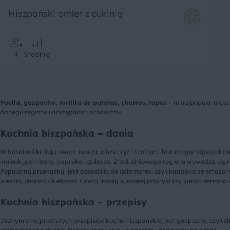
Hiszpański omlet z cukinią
4
Średnie
Paella, gazpacho, tortilla de patatas, churros, tapas
– to najpopularniejsz
danego regionu i dostępności produktów.
Kuchnia hiszpańska – dania
W Katalonii królują owoce morza, oliwki, ryż i szafran. To dlatego najpopu
kminek, pomidory, papryka i gulasze. Z południowego regionu wywodzą się ró
Popularną przekąską jest bocadilllo de calamares, czyli kanapka ze smażony
pleśnią, chorizo – kiełbasa z dużą ilością suszonej papryki czy jamon serrano
Kuchnia hiszpańska – przepisy
Jednym z najprostszych przepisów kuchni hiszpańskiej jest gazpacho, czyli c