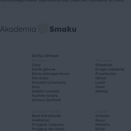
rozmoczonego chleba. Doprawiamy solą i pieprzem i dodajemy na zimno.
Gotuj zdrowo
Potrawy
Pora dnia
Zupy
Śniadanie
Dania główne
Drugie śniadanie
Dania jednogarnkowe
Przystawka
Dla dzieci
Obiad
Kiszonki i przetwory
Lunch
Sosy
Deser
Sałatki i surówki
Kolacja
Kuchnie świata
Zdrowy fastfood
Specjalne okazje
Napoje
Boże Narodzenie
Grzańce
Wielkanoc
Kawy
Przyjęcia i imprezy
Herbaty
Przyjęcia dla dzieci
Drinki