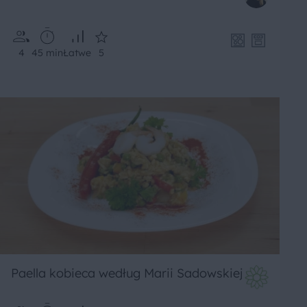
4
45 min
Łatwe
5
Paella kobieca według Marii Sadowskiej