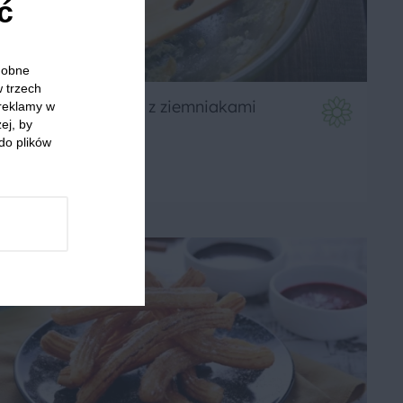
ć
odobne
w trzech
Omlet hiszpański z ziemniakami
 reklamy w
ej, by
do plików
4
Średnie
4.2