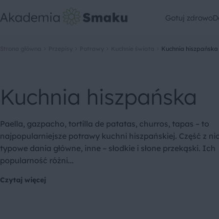
Gotuj zdrowo
D
Strona główna
Przepisy
Potrawy
Kuchnie świata
Kuchnia hiszpańska
Kuchnia hiszpańska
Paella, gazpacho, tortilla de patatas, churros, tapas – to
najpopularniejsze potrawy kuchni hiszpańskiej. Część z ni
typowe dania główne, inne – słodkie i słone przekąski. Ich
popularność różni...
Czytaj więcej