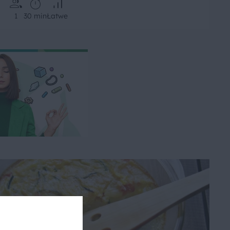
1
30 min
Łatwe