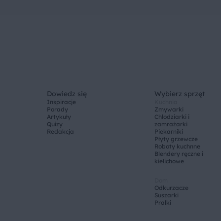
Dowiedz się
Wybierz sprzęt
Inspiracje
Kuchnia
Porady
Zmywarki
Artykuły
Chłodziarki i
Quizy
zamrażarki
Redakcja
Piekarniki
Płyty grzewcze
Roboty kuchnne
Blendery ręczne i
kielichowe
Dom
Odkurzacze
Suszarki
Pralki