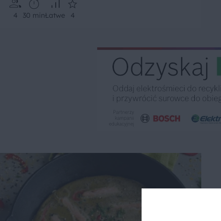
4
30 min
Łatwe
4