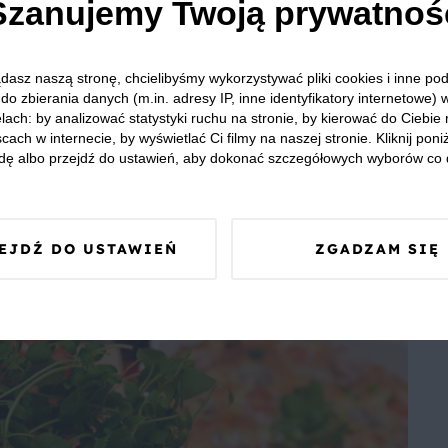
Szanujemy Twoją prywatnoś
dasz naszą stronę, chcielibyśmy wykorzystywać pliki cookies i inne p
do zbierania danych (m.in. adresy IP, inne identyfikatory internetowe) 
GAZPACHO
lach: by analizować statystyki ruchu na stronie, by kierować do Ciebie
cach w internecie, by wyświetlać Ci filmy na naszej stronie. Kliknij poniż
dę albo przejdź do ustawień, aby dokonać szczegółowych wyborów co 
4
120 min
Łatwe
4
EJDŹ DO USTAWIEŃ
ZGADZAM SIĘ