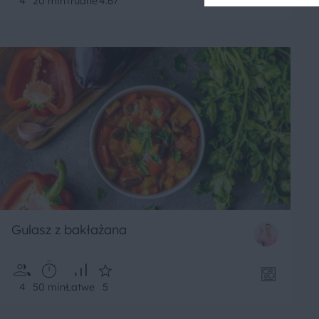
4
20 min
Trudne
4.67
Gulasz z bakłażana
4
50 min
Łatwe
5