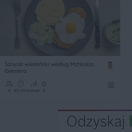
Sznycel wiedeński według Mateusza
Gesslera
4
40 min
Łatwe
5