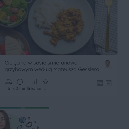
Cielęcina w sosie śmietanowo-
grzybowym według Mateusza Gesslera
6
60 min
Średnie
5