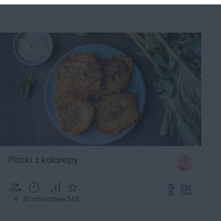
4
10 min
Łatwe
5
Placki z kalarepy
4
30 min
Łatwe
3.63