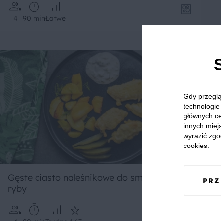
4
90 min
Łatwe
Gdy przeglą
technologie 
głównych ce
innych miejs
wyrazić zgo
cookies.
Gęste ciasto naleśnikowe do smażonej
PRZ
ryby