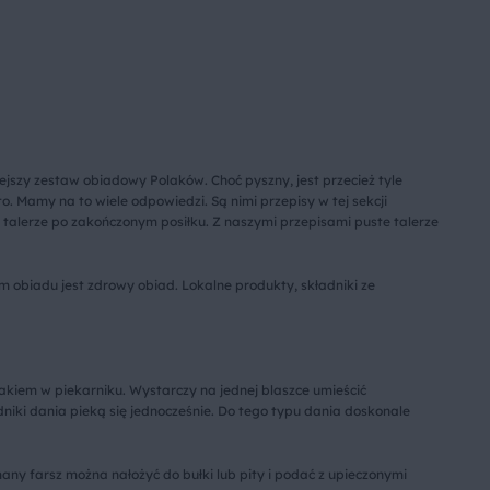
iejszy zestaw obiadowy Polaków. Choć pyszny, jest przecież tyle
. Mamy na to wiele odpowiedzi. Są nimi przepisy w tej sekcji
talerze po zakończonym posiłku. Z naszymi przepisami puste talerze
 obiadu jest zdrowy obiad. Lokalne produkty, składniki ze
iem w piekarniku. Wystarczy na jednej blaszce umieścić
iki dania pieką się jednocześnie. Do tego typu dania doskonale
y farsz można nałożyć do bułki lub pity i podać z upieczonymi