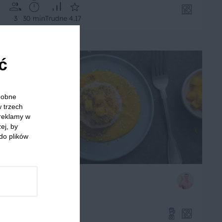
3
30 min
Trudne
4.17
ć
odobne
w trzech
 reklamy w
ej, by
do plików
Ryż z mango