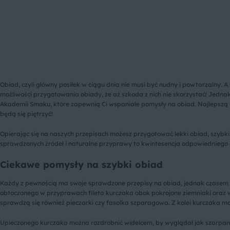
Obiad, czyli główny posiłek w ciągu dnia nie musi być nudny i powtarzalny. A
możliwości przygotowania obiady, że aż szkoda z nich nie skorzystać! Jednak
Akademii Smaku, które zapewnią Ci wspaniałe pomysły na obiad. Najlepszą m
będą się piętrzyć!
Opierając się na naszych przepisach możesz przygotować lekki obiad, szybki
sprawdzonych źródeł i naturalne przyprawy to kwintesencja odpowiedniego o
Ciekawe pomysły na szybki obiad
Każdy z pewnością ma swoje sprawdzone przepisy na obiad, jednak czasem p
obtoczonego w przyprawach fileta kurczaka obok pokrojone ziemniaki oraz wa
sprawdzą się również pieczarki czy fasolka szparagowa. Z kolei kurczaka mo
Upieczonego kurczaka można rozdrobnić widelcem, by wyglądał jak szarpana 