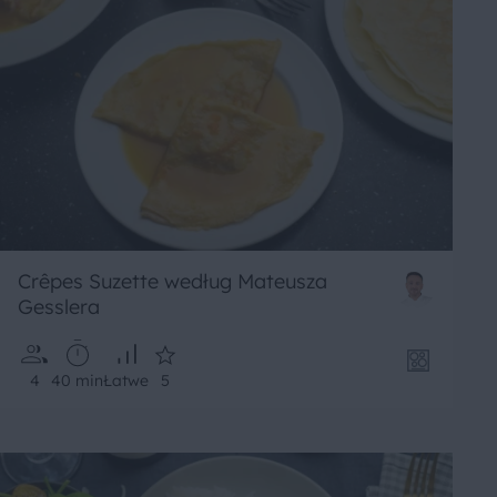
Crêpes Suzette według Mateusza
Gesslera
4
40 min
Łatwe
5