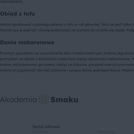
ziemniakami.
Obiad z tofu
Warto spróbować szybkiego obiadu z tofu w roli główniej. Tofu nie jest tyl
Wystarczy je pokroić i chwilę podsmażyć na patelni, by zrobiło się ciepł
Dania makaronowe
Prostym sposobem na urozmaicenie dań z makaronem jest zmiana jego kszta
pomysłem na obiad z dodatkiem makaronu będą zapiekanki makaronowe. Ma
można nafaszerować go sosem, ułożyć na blaszce, posypać wierzch parmezan
można przygotować również pożywne i sycące dania jednogarnkowe. Makaron 
Gotuj zdrowo
Potrawy
Pora dnia