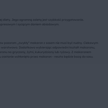
ej diety. Jego ogromną zaletą jest szybkość przygotowania.
 ekspresowym i sycącym daniem obiadowym.
brew pozorom „zwykły” makaron z sosem nie musi być nudny. Ciekawym
ć warstwowo. Dodatkowo wybierając odpowiedni kształt makaronu,
aronu na gryczany, żytni, kukurydziany lub ryżowy. Z makaronem
 zostanie wchłonięta przez makaron - reszta będzie bazą do sosu.