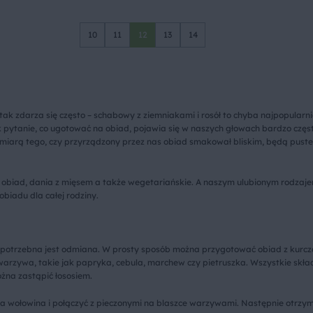
10
11
12
13
14
 tak zdarza się często – schabowy z ziemniakami i rosół to chyba najpopularn
 pytanie, co ugotować na obiad, pojawia się w naszych głowach bardzo często
iarą tego, czy przyrządzony przez nas obiad smakował bliskim, będą puste 
 obiad, dania z mięsem a także wegetariańskie. A naszym ulubionym rodzajem
biadu dla całej rodziny.
otrzebna jest odmiana. W prosty sposób można przygotować obiad z kurczak
rzywa, takie jak papryka, cebula, marchew czy pietruszka. Wszystkie składn
żna zastąpić łososiem.
wołowina i połączyć z pieczonymi na blaszce warzywami. Następnie otrzyman