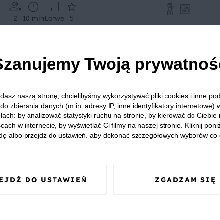
2
10 min
Łatwe
5
Szanujemy Twoją prywatnoś
dasz naszą stronę, chcielibyśmy wykorzystywać pliki cookies i inne p
do zbierania danych (m.in. adresy IP, inne identyfikatory internetowe) 
lach: by analizować statystyki ruchu na stronie, by kierować do Ciebie
cach w internecie, by wyświetlać Ci filmy na naszej stronie. Kliknij poniż
dę albo przejdź do ustawień, aby dokonać szczegółowych wyborów co 
Ryżowa sałatka krabowa
EJDŹ DO USTAWIEŃ
ZGADZAM SIĘ