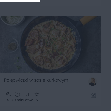
4
30 min
Łatwe
5
Polędwiczki w sosie kurkowym
4
40 min
Łatwe
5