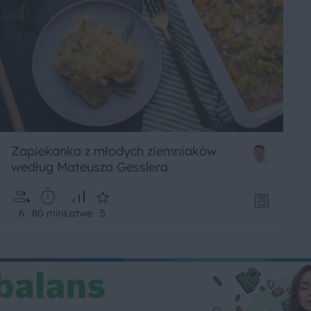
Zapiekanka z młodych ziemniaków
według Mateusza Gesslera
6
80 min
Łatwe
5