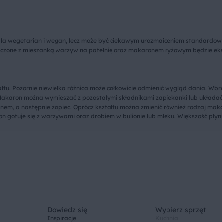
ko dla wegetarian i wegan, lecz może być ciekawym urozmaiceniem standardow
e. Połączone z mieszanką warzyw na patelnię oraz makaronem ryżowym będzie
łtu. Pozornie niewielka różnica może całkowicie odmienić wygląd dania. W
karon można wymieszać z pozostałymi składnikami zapiekanki lub układa
em, a następnie zapiec. Oprócz kształtu można zmienić również rodzaj mak
gotuje się z warzywami oraz drobiem w bulionie lub mleku. Większość płynu
Dowiedz się
Wybierz sprzęt
Inspiracje
Kuchnia