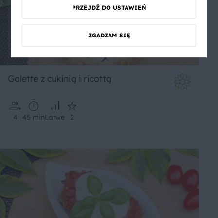
PRZEJDŹ DO USTAWIEŃ
ZGADZAM SIĘ
Galette z cukinią i ricottą
4
45 min
Łatwe
2