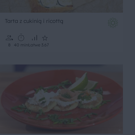
Tarta z cukinią i ricottą
8
40 min
Łatwe
3.67