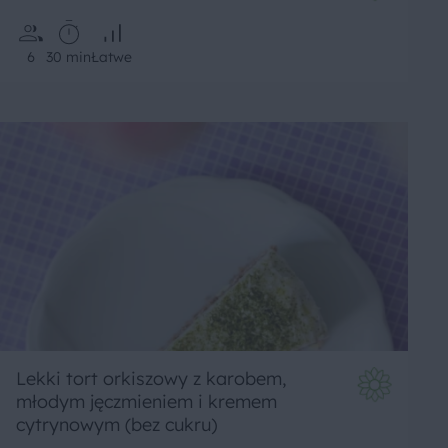
6
30 min
Łatwe
Lekki tort orkiszowy z karobem,
młodym jęczmieniem i kremem
cytrynowym (bez cukru)