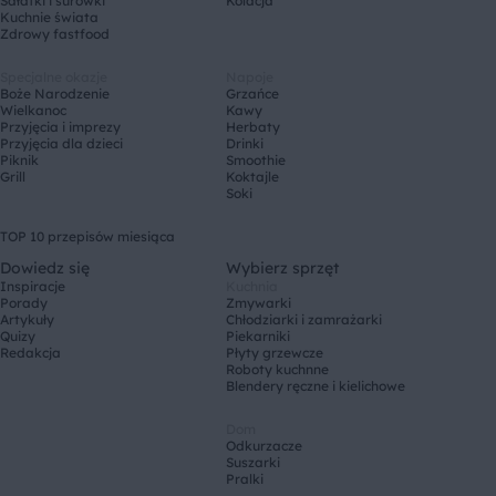
Sałatki i surówki
Kolacja
Kuchnie świata
Zdrowy fastfood
Specjalne okazje
Napoje
Boże Narodzenie
Grzańce
Wielkanoc
Kawy
Przyjęcia i imprezy
Herbaty
Przyjęcia dla dzieci
Drinki
Piknik
Smoothie
Grill
Koktajle
Soki
TOP 10 przepisów miesiąca
Dowiedz się
Wybierz sprzęt
Inspiracje
Kuchnia
Porady
Zmywarki
Artykuły
Chłodziarki i zamrażarki
Quizy
Piekarniki
Redakcja
Płyty grzewcze
Roboty kuchnne
Blendery ręczne i kielichowe
Dom
Odkurzacze
Suszarki
Pralki