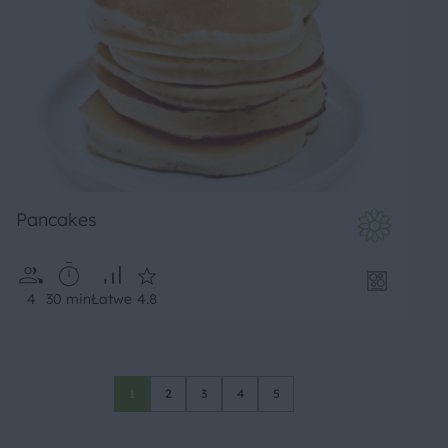
Pancakes
4
30 min
Łatwe
4.8
1
2
3
4
5