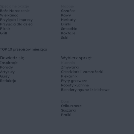
Specjalne okazje
Napoje
Boże Narodzenie
Grzańce
Wielkanoc
Kawy
Przyjęcia i imprezy
Herbaty
Przyjęcia dla dzieci
Drinki
Piknik
Smoothie
Grill
Koktajle
Soki
TOP 10 przepisów miesiąca
Dowiedz się
Wybierz sprzęt
Inspiracje
Kuchnia
Porady
Zmywarki
Artykuły
Chłodziarki i zamrażarki
Quizy
Piekarniki
Redakcja
Płyty grzewcze
Roboty kuchnne
Blendery ręczne i kielichowe
Dom
Odkurzacze
Suszarki
Pralki