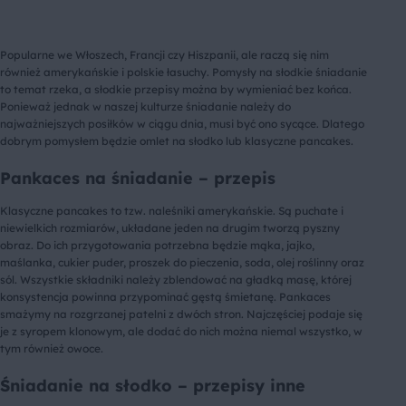
Popularne we Włoszech, Francji czy Hiszpanii, ale raczą się nim
również amerykańskie i polskie łasuchy. Pomysły na słodkie śniadanie
to temat rzeka, a słodkie przepisy można by wymieniać bez końca.
Ponieważ jednak w naszej kulturze śniadanie należy do
najważniejszych posiłków w ciągu dnia, musi być ono sycące. Dlatego
dobrym pomysłem będzie omlet na słodko lub klasyczne pancakes.
Pankaces na śniadanie – przepis
Klasyczne pancakes to tzw. naleśniki amerykańskie. Są puchate i
niewielkich rozmiarów, układane jeden na drugim tworzą pyszny
obraz. Do ich przygotowania potrzebna będzie mąka, jajko,
maślanka, cukier puder, proszek do pieczenia, soda, olej roślinny oraz
sól. Wszystkie składniki należy zblendować na gładką masę, której
konsystencja powinna przypominać gęstą śmietanę. Pankaces
smażymy na rozgrzanej patelni z dwóch stron. Najczęściej podaje się
je z syropem klonowym, ale dodać do nich można niemal wszystko, w
tym również owoce.
Śniadanie na słodko – przepisy inne