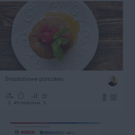
Śniadaniowe pancakes
2
45 min
Łatwe
5