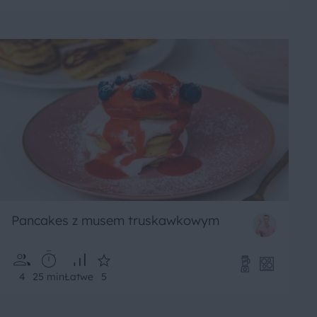
Pancakes z musem truskawkowym
4
25 min
Łatwe
5