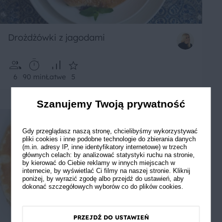
Drożdżówki z jagodami
6
90 min
Łatwe
5
Szanujemy Twoją prywatność
Gdy przeglądasz naszą stronę, chcielibyśmy wykorzystywać
pliki cookies i inne podobne technologie do zbierania danych
(m.in. adresy IP, inne identyfikatory internetowe) w trzech
głównych celach: by analizować statystyki ruchu na stronie,
by kierować do Ciebie reklamy w innych miejscach w
internecie, by wyświetlać Ci filmy na naszej stronie. Kliknij
poniżej, by wyrazić zgodę albo przejdź do ustawień, aby
dokonać szczegółowych wyborów co do plików cookies.
PRZEJDŹ DO USTAWIEŃ