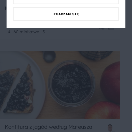
Naleśniki z palonym masłem i owocami
ZGADZAM SIĘ
4
60 min
Łatwe
5
Konfitura z jagód według Mateusza