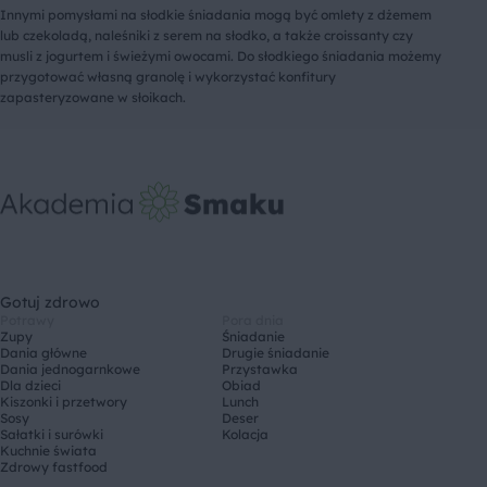
Innymi pomysłami na słodkie śniadania mogą być omlety z dżemem
lub czekoladą, naleśniki z serem na słodko, a także croissanty czy
musli z jogurtem i świeżymi owocami. Do słodkiego śniadania możemy
przygotować własną granolę i wykorzystać konfitury
zapasteryzowane w słoikach.
Gotuj zdrowo
Potrawy
Pora dnia
Zupy
Śniadanie
Dania główne
Drugie śniadanie
Dania jednogarnkowe
Przystawka
Dla dzieci
Obiad
Kiszonki i przetwory
Lunch
Sosy
Deser
Sałatki i surówki
Kolacja
Kuchnie świata
Zdrowy fastfood