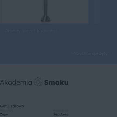
Drobny sprzęt kuchenny
Roboty 
Wszystkie
sprzęty
Gotuj zdrowo
Potrawy
Pora dnia
Zupy
Śniadanie