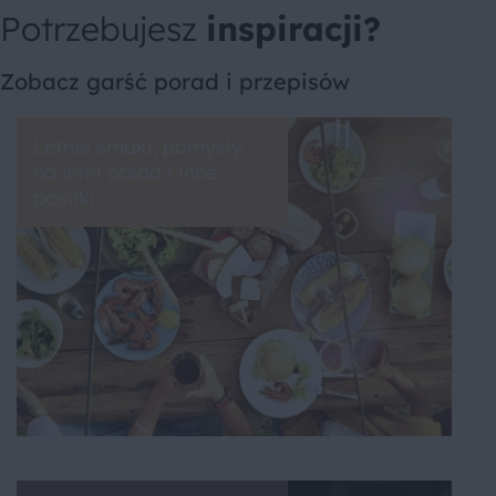
Potrzebujesz
inspiracji?
Zobacz garść porad i przepisów
Letnie smaki, pomysły
na letni obiad i inne
posiłki