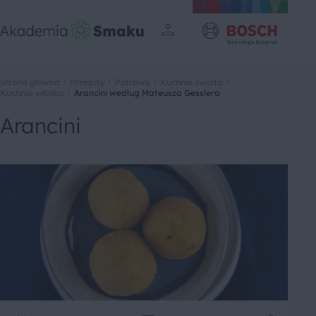
Strona główna
Przepisy
Potrawy
Kuchnie świata
Kuchnia włoska
Arancini według Mateusza Gesslera
Arancini