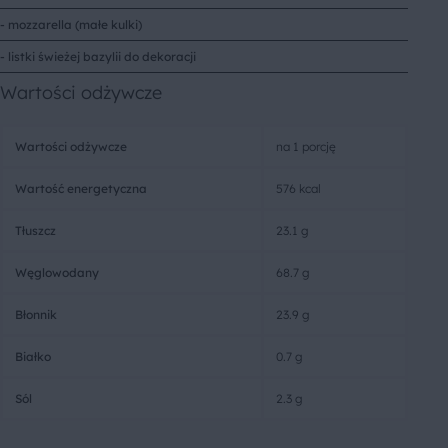
- mozzarella (małe kulki)
- listki świeżej bazylii do dekoracji
Wartości odżywcze
Wartości odżywcze
na 1 porcję
Wartość energetyczna
576 kcal
Tłuszcz
23.1 g
Węglowodany
68.7 g
Błonnik
23.9 g
Białko
0.7 g
Sól
2.3 g