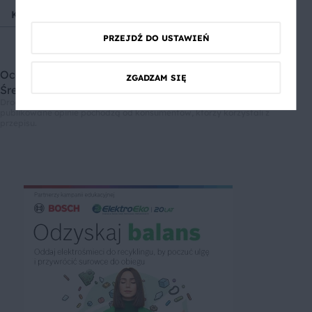
Kuchnie świata
Kuchnia włoska
Ryż
Cielęcina
PRZEJDŹ DO USTAWIEŃ
Oceń przepis
ZGADZAM SIĘ
Średnia ocen: 5, Liczba ocen: 1
Drodzy użytkownicy, informujemy, że nie możemy Was zapewnić, że
publikowane opinie pochodzą od konsumentów, którzy korzystali z
przepisu.