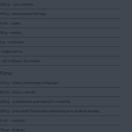
500 g - ryżu arborio
150 g - parmezanu tartego
1 szt. - jajka
50 g - masła
1 g - szafranu
- bułka tarta
- sól truflowa do smaku
Farsz
120 g - mięsa mielonego cielęcego
30 ml - oliwy z oliwek
200 g - pomidorów pokrojonych w kostkę
100 g - pieczarek Portobello pokrojonych w drobną kostkę
1 szt. - szalotki
70 ml - bulionu