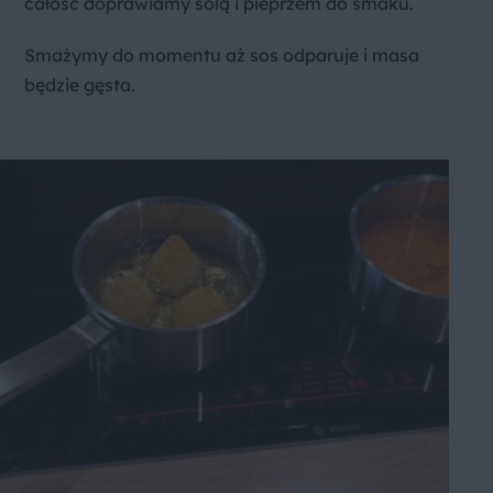
całość doprawiamy solą i pieprzem do smaku.
Smażymy do momentu aż sos odparuje i masa
będzie gęsta.