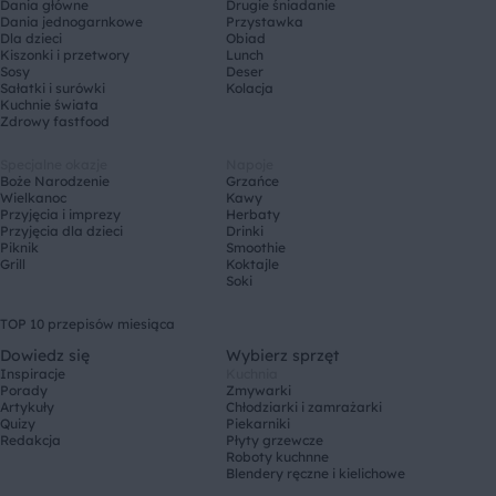
Dania główne
Drugie śniadanie
Dania jednogarnkowe
Przystawka
Dla dzieci
Obiad
Kiszonki i przetwory
Lunch
Sosy
Deser
Sałatki i surówki
Kolacja
Kuchnie świata
Zdrowy fastfood
Specjalne okazje
Napoje
Boże Narodzenie
Grzańce
Wielkanoc
Kawy
Przyjęcia i imprezy
Herbaty
Przyjęcia dla dzieci
Drinki
Piknik
Smoothie
Grill
Koktajle
Soki
TOP 10 przepisów miesiąca
Dowiedz się
Wybierz sprzęt
Inspiracje
Kuchnia
Porady
Zmywarki
Artykuły
Chłodziarki i zamrażarki
Quizy
Piekarniki
Redakcja
Płyty grzewcze
Roboty kuchnne
Blendery ręczne i kielichowe