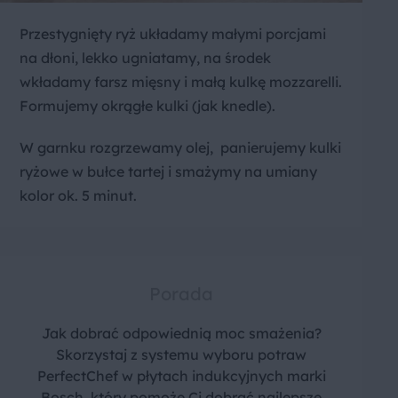
Przestygnięty ryż układamy małymi porcjami
na dłoni, lekko ugniatamy, na środek
wkładamy farsz mięsny i małą kulkę mozzarelli.
Formujemy okrągłe kulki (jak knedle).
W garnku rozgrzewamy olej, panierujemy kulki
ryżowe w bułce tartej i smażymy na umiany
kolor ok. 5 minut.
Porada
Jak dobrać odpowiednią moc smażenia?
Skorzystaj z systemu wyboru potraw
PerfectChef w płytach indukcyjnych marki
Bosch, który pomoże Ci dobrać najlepsze