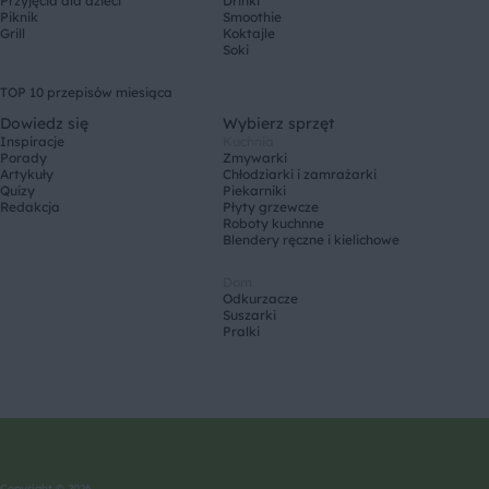
Przyjęcia dla dzieci
Drinki
Piknik
Smoothie
Grill
Koktajle
Soki
TOP 10 przepisów miesiąca
Dowiedz się
Wybierz sprzęt
Inspiracje
Kuchnia
Porady
Zmywarki
Artykuły
Chłodziarki i zamrażarki
Quizy
Piekarniki
Redakcja
Płyty grzewcze
Roboty kuchnne
Blendery ręczne i kielichowe
Dom
Odkurzacze
Suszarki
Pralki
Copyright © 2026