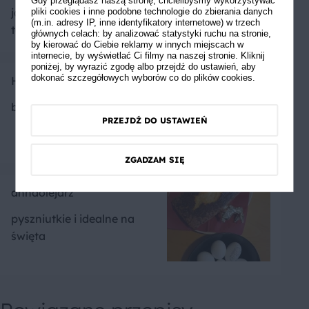
Gdy przeglądasz naszą stronę, chcielibyśmy wykorzystywać
jakiego używałem. To jest
pliki cookies i inne podobne technologie do zbierania danych
(m.in. adresy IP, inne identyfikatory internetowe) w trzech
to.!!!!
głównych celach: by analizować statystyki ruchu na stronie,
by kierować do Ciebie reklamy w innych miejscach w
internecie, by wyświetlać Ci filmy na naszej stronie. Kliknij
poniżej, by wyrazić zgodę albo przejdź do ustawień, aby
dokonać szczegółowych wyborów co do plików cookies.
HomemadeChef
bardzo smaczne, polecam
PRZEJDŹ DO USTAWIEŃ
ZGADZAM SIĘ
annaolejarz
pyszniutkie i idealne na
święta