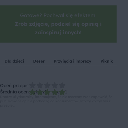
Gotowe? Pochwal się efektem.
Zrób zdjęcie, podziel się opinią i
zainspiruj innych!
Dla dzieci
Deser
Przyjęcia i imprezy
Piknik
Pi
Oceń przepis
Średnia ocen: 5, Liczba ocen: 1
Drodzy użytkownicy, informujemy, że nie możemy Was zapewnić, że
publikowane opinie pochodzą od konsumentów, którzy korzystali z
przepisu.