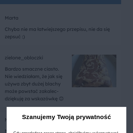
Marta
Chyba nie ma łatwiejszego przepisu, nie da się
zepsuć :)
zielone_obloczki
Bardzo smaczne ciasto.
Nie wiedziałam, że jak się
używa zbyt dużej blachy
może powstać zakalec-
dziękuję za wskazówkę 😊
Szanujemy Twoją prywatność
Marcin
Najprostszy przepis