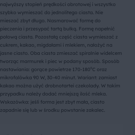
najwyższy stopień prędkości obrotowej i wszystko
szybko wymieszać do jednolitego ciasta. Nie
mieszać zbyt długo. Nasmarować formę do
pieczenia i przesypać tartą bułką. Formę napełnić
połową ciasta. Pozostałą część ciasta wymieszać z
cukrem, kakao, migdałami i mlekiem, nałożyć na
jasne ciasto. Oba ciasta zmieszać spiralnie widelcem
tworząc marmurek i piec w podany sposób. Sposób
nastawiania: gorące powietrze 170-180⁰C oraz
mikrofalówka 90 W, 30-40 minut. Wariant: zamiast
kakao można użyć drobnotartei czekolady. W takim
przypadku należy dodać mniejszą ilość mleka.
Wskazówka: jeśli forma jest zbyt mała, ciasto
zapadnie się lub w środku powstanie zakalec.