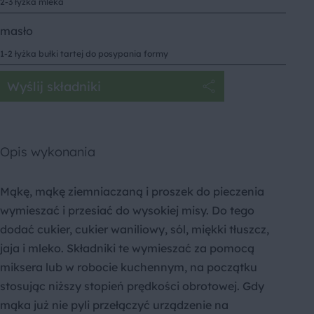
2-3 łyżka mleka
masło
1-2 łyżka bułki tartej do posypania formy
Wyślij składniki
Opis wykonania
Mąkę, mąkę ziemniaczaną i proszek do pieczenia
wymieszać i przesiać do wysokiej misy. Do tego
dodać cukier, cukier waniliowy, sól, miękki tłuszcz,
jaja i mleko. Składniki te wymieszać za pomocą
miksera lub w robocie kuchennym, na początku
stosując niższy stopień prędkości obrotowej. Gdy
mąka już nie pyli przełączyć urządzenie na