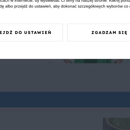
cach w internecie, by wyświetlać Ci filmy na naszej stronie. Kliknij poniż
dę albo przejdź do ustawień, aby dokonać szczegółowych wyborów co 
EJDŹ DO USTAWIEŃ
ZGADZAM SIĘ