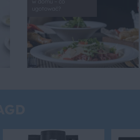
w domu – co
ugotować?
 AGD