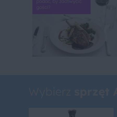
podać, by zachwycić
gości?
Wybierz
sprzęt