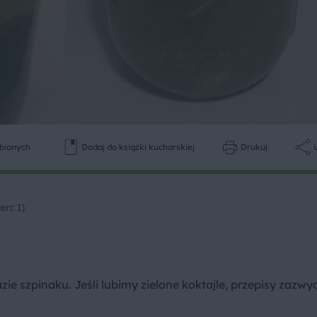
ubionych
Dodaj do książki kucharskiej
Drukuj
en: 1)
ie szpinaku. Jeśli lubimy zielone koktajle, przepisy zazwy