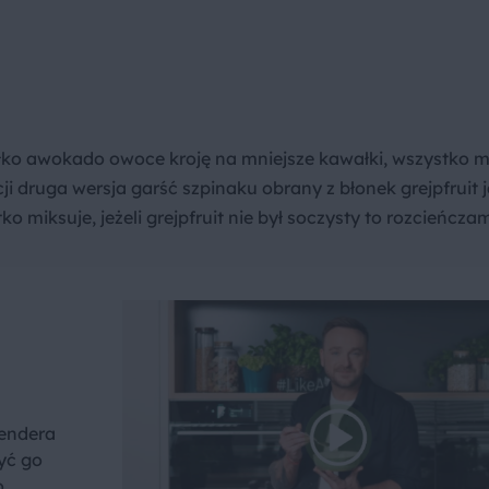
łko awokado owoce kroję na mniejsze kawałki, wszystko mi
i druga wersja garść szpinaku obrany z błonek grejpfruit 
o miksuje, jeżeli grejpfruit nie był soczysty to rozcieńcz
lendera
yć go
o