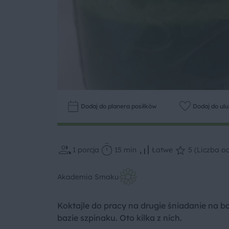
Dodaj do planera posiłków
Dodaj do ul
1
porcja
15 min
Łatwe
5 (Liczba oc
Akademia Smaku
Koktajle do pracy na drugie śniadanie na baz
bazie szpinaku. Oto kilka z nich.