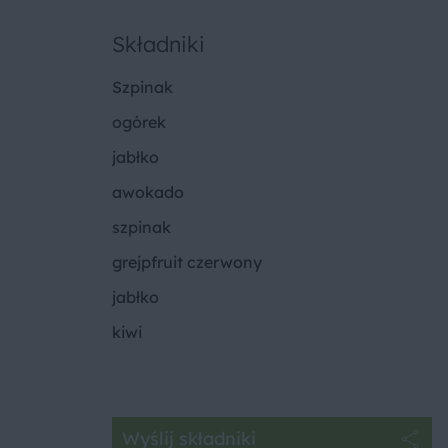
Składniki
Szpinak
ogórek
jabłko
awokado
szpinak
grejpfruit czerwony
jabłko
kiwi
Wyślij składniki