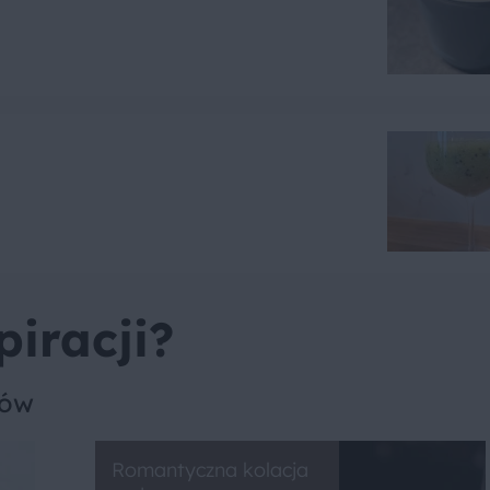
piracji?
sów
Romantyczna kolacja