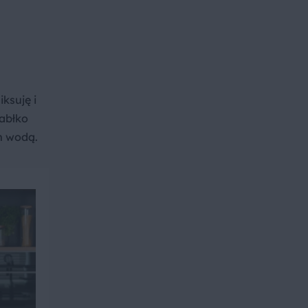
ksuję i
jabłko
am wodą.