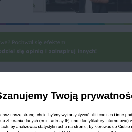
we? Pochwal się efektem.
dziel się opinią i zainspiruj innych!
e
Kolacja
Smoothie
Koktajle
Jabłka
Awoka
Szanujemy Twoją prywatnoś
dasz naszą stronę, chcielibyśmy wykorzystywać pliki cookies i inne p
 Was zapewnić, że publikowane opinie pochodzą od konsumentów,
do zbierania danych (m.in. adresy IP, inne identyfikatory internetowe) 
lach: by analizować statystyki ruchu na stronie, by kierować do Ciebie