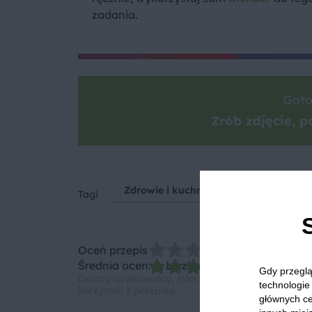
zadania.
Goto
Zrób zdjęcie, po
Zdrowie i kuchnia
Drugie śniadani
Tagi
Oceń przepis
Średnia ocen: 5, Liczba ocen: 1
Gdy przeglą
Drodzy użytkownicy, informujemy, że nie możemy
technologie 
korzystali z przepisu.
głównych ce