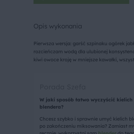
Opis wykonania
Pierwsza wersja: garść szpinaku ogórek jab
rozcieńczam wodą dla ulubionej konsystencj
kiwi owoce kroję w mniejsze kawałki, wszystk
Porada Szefa
W jaki sposób łatwo wyczyścić kielich
blendera?
Chcesz szybko i sprawnie umyć kielich b
po zakończeniu miksowania? Zamiast m
ręcznie, wykorzystaj sam
blender
do teg