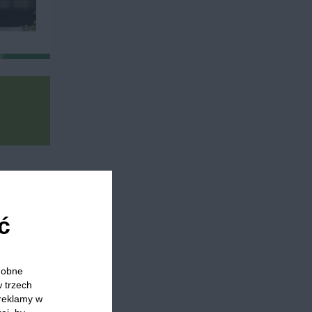
do
Ogórek
Szpinak
Kiwi
Grejpfruty
Blendery
ć
odobne
 którzy
w trzech
 reklamy w