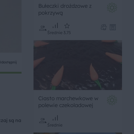
Bułeczki drożdzowe z
pokrzywą
Średnie
3.75
Udostępnij
Ciasto marchewkowe w
polewie czekoladowej
czaj są na
Średnie