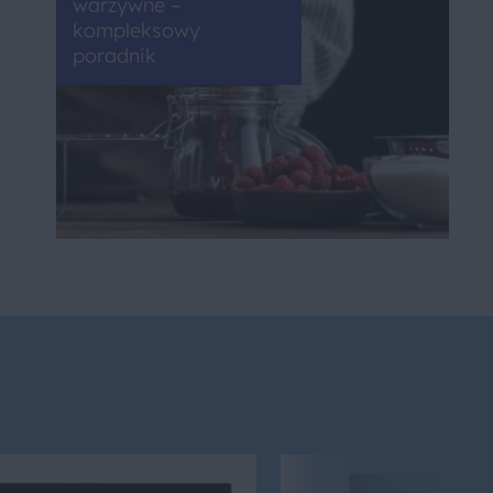
warzywne –
kompleksowy
poradnik