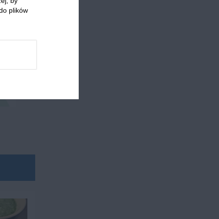
ej, by
do plików