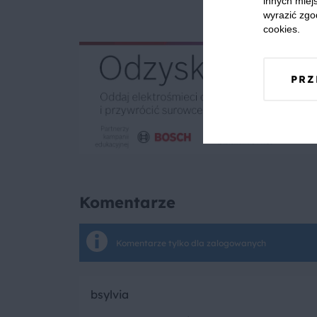
innych miejs
wyrazić zgo
cookies.
PRZ
Komentarze
Komentarze tylko dla zalogowanych
bsylvia