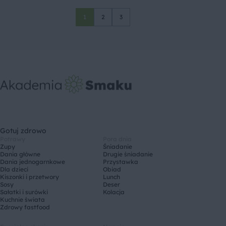
1
2
3
Gotuj zdrowo
Potrawy
Pora dnia
Zupy
Śniadanie
Dania główne
Drugie śniadanie
Dania jednogarnkowe
Przystawka
Dla dzieci
Obiad
Kiszonki i przetwory
Lunch
Sosy
Deser
Sałatki i surówki
Kolacja
Kuchnie świata
Zdrowy fastfood