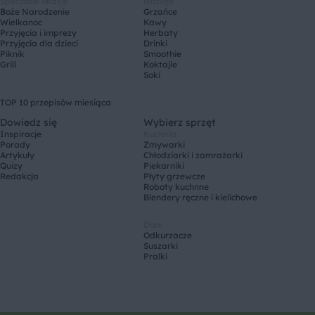
Specjalne okazje
Napoje
Boże Narodzenie
Grzańce
Wielkanoc
Kawy
Przyjęcia i imprezy
Herbaty
Przyjęcia dla dzieci
Drinki
Piknik
Smoothie
Grill
Koktajle
Soki
TOP 10 przepisów miesiąca
Dowiedz się
Wybierz sprzęt
Inspiracje
Kuchnia
Porady
Zmywarki
Artykuły
Chłodziarki i zamrażarki
Quizy
Piekarniki
Redakcja
Płyty grzewcze
Roboty kuchnne
Blendery ręczne i kielichowe
Dom
Odkurzacze
Suszarki
Pralki