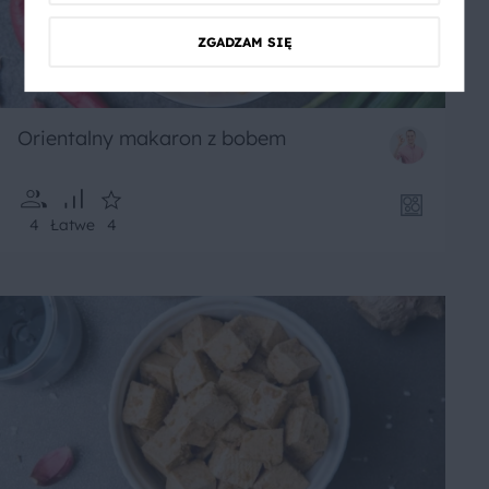
ZGADZAM SIĘ
Orientalny makaron z bobem
4
Łatwe
4