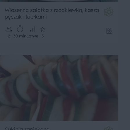
Wiosenna sałatka z rzodkiewką, kaszą
pęczak i kiełkami
2
30 min
Łatwe
5
Cukinia zapiekana