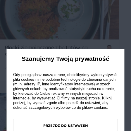
Placki ziemniaczane z batatów na
słodko według Mateusza Gesslera
Szanujemy Twoją prywatność
4
30 min
Łatwe
5
Gdy przeglądasz naszą stronę, chcielibyśmy wykorzystywać
pliki cookies i inne podobne technologie do zbierania danych
(m.in. adresy IP, inne identyfikatory internetowe) w trzech
głównych celach: by analizować statystyki ruchu na stronie,
by kierować do Ciebie reklamy w innych miejscach w
internecie, by wyświetlać Ci filmy na naszej stronie. Kliknij
poniżej, by wyrazić zgodę albo przejdź do ustawień, aby
dokonać szczegółowych wyborów co do plików cookies.
PRZEJDŹ DO USTAWIEŃ