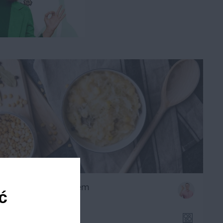
Kapusta z grochem
ć