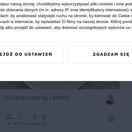
4
130 min
Łatwe
4.67
dasz naszą stronę, chcielibyśmy wykorzystywać pliki cookies i inne p
do zbierania danych (m.in. adresy IP, inne identyfikatory internetowe) 
lach: by analizować statystyki ruchu na stronie, by kierować do Ciebie
cach w internecie, by wyświetlać Ci filmy na naszej stronie. Kliknij poniż
dę albo przejdź do ustawień, aby dokonać szczegółowych wyborów co 
EJDŹ DO USTAWIEŃ
ZGADZAM SIĘ
Chrupiący pstrąg z patelni
4
45 min
Łatwe
3.5