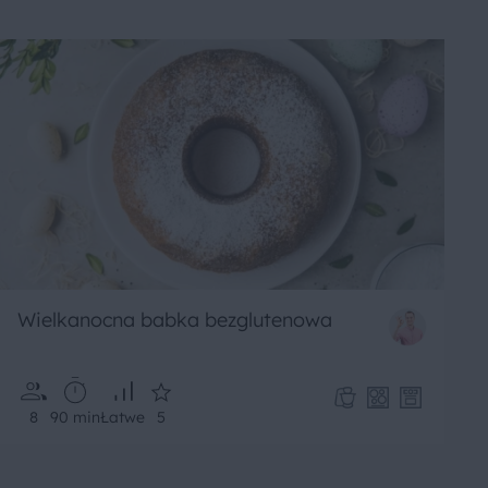
Wielkanocna babka bezglutenowa
8
90 min
Łatwe
5