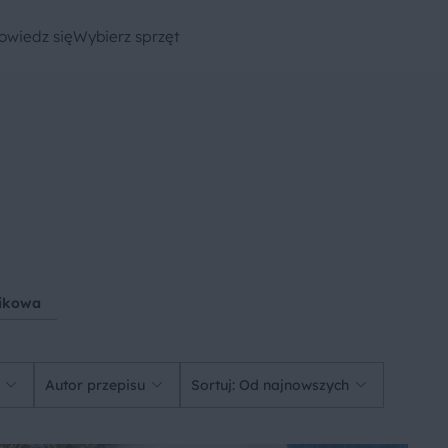
owiedz się
Wybierz sprzęt
nikowa
Autor przepisu
Sortuj: Od najnowszych