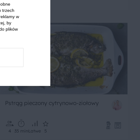
4
85 min
Łatwe
5
odobne
w trzech
 reklamy w
ej, by
do plików
Pstrąg pieczony cytrynowo-ziołowy
4
35 min
Łatwe
5