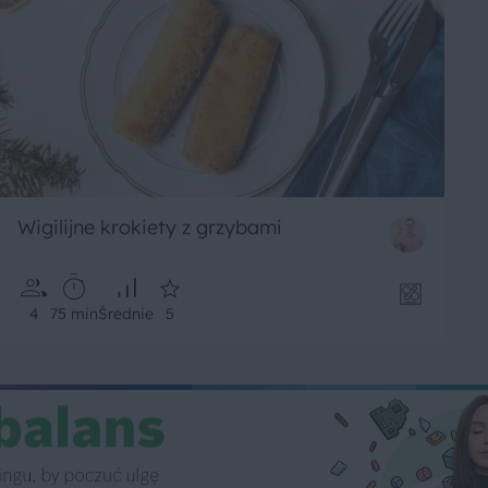
Wigilijne krokiety z grzybami
4
75 min
Średnie
5