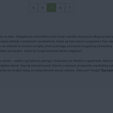
3
4
5
6
7
ów w roku. Wyjątkowa atmosfera tych świąt udziela się jeszcze długo przed 
inajmy jednak o smakach i aromatach, które są tak mocno związane z tym n
y na właśnie te zimowe święta, które pomogą wzmocnić magiczną atmosferę 
tylko od święta. Jakie są Twoje ulubione dania wigilijne?
 dania - uszka z grzybami, pierogi z kapustą czy śledzie w galarecie. Masz s
gilijne danie. Daj się zainspirować! Ciasta z naszych przepisów wychodzą pu
ania na święta niosą ze sobą historie danej rodziny. Jaka jest Twoja?
Życzym