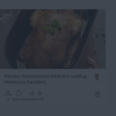
Kaczka faszerowana jabłkami według
Mateusza Gesslera
4
210 min
Łatwe
4.75