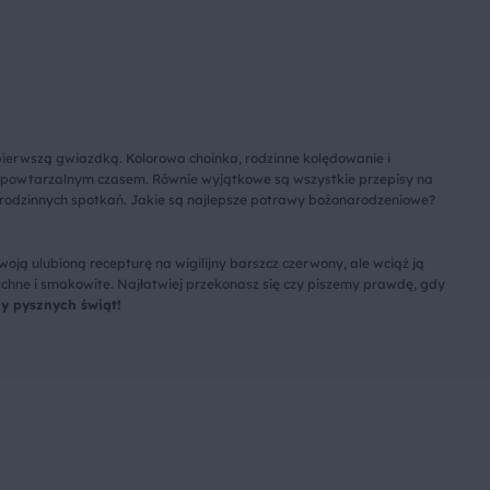
pierwszą gwiazdką. Kolorowa choinka, rodzinne kolędowanie i
iepowtarzalnym czasem. Równie wyjątkowe są wszystkie przepisy na
rodzinnych spotkań. Jakie są najlepsze potrawy bożonarodzeniowe?
woją ulubioną recepturę na wigilijny barszcz czerwony, ale wciąż ją
lchne i smakowite. Najłatwiej przekonasz się czy piszemy prawdę, gdy
y pysznych świąt!