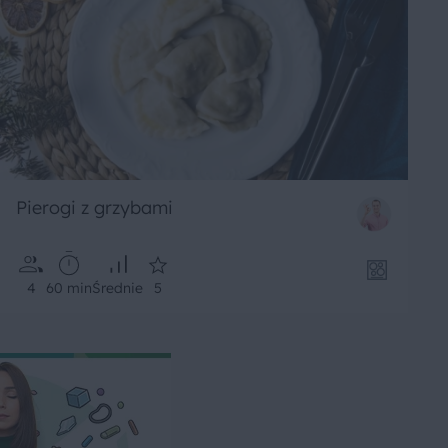
Pierogi z grzybami
4
60 min
Średnie
5