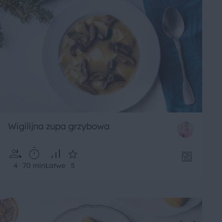
Wigilijna zupa grzybowa
4
70 min
Łatwe
5