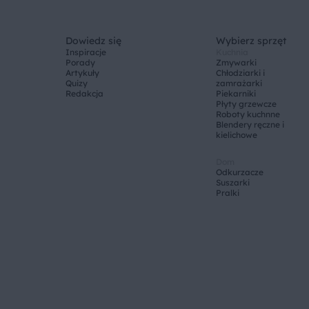
Dowiedz się
Wybierz sprzęt
Inspiracje
Kuchnia
Porady
Zmywarki
Artykuły
Chłodziarki i
Quizy
zamrażarki
Redakcja
Piekarniki
Płyty grzewcze
Roboty kuchnne
Blendery ręczne i
kielichowe
Dom
Odkurzacze
Suszarki
Pralki