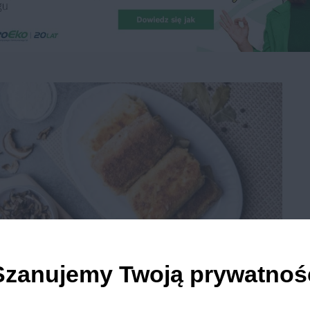
Przepis na krokiety z kapustą
Szanujemy Twoją prywatnoś