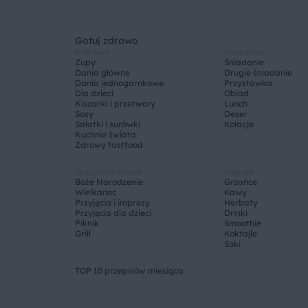
Gotuj zdrowo
Potrawy
Pora dnia
Zupy
Śniadanie
Dania główne
Drugie śniadanie
Dania jednogarnkowe
Przystawka
Dla dzieci
Obiad
Kiszonki i przetwory
Lunch
Sosy
Deser
Sałatki i surówki
Kolacja
Kuchnie świata
Zdrowy fastfood
Specjalne okazje
Napoje
Boże Narodzenie
Grzańce
Wielkanoc
Kawy
Przyjęcia i imprezy
Herbaty
Przyjęcia dla dzieci
Drinki
Piknik
Smoothie
Grill
Koktajle
Soki
TOP 10 przepisów miesiąca