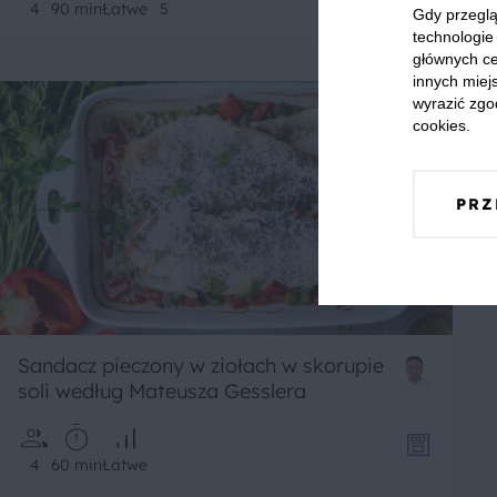
4
90 min
Łatwe
5
Gdy przeglą
technologie 
głównych ce
innych miejs
wyrazić zgo
cookies.
PRZ
Sandacz pieczony w ziołach w skorupie
soli według Mateusza Gesslera
4
60 min
Łatwe