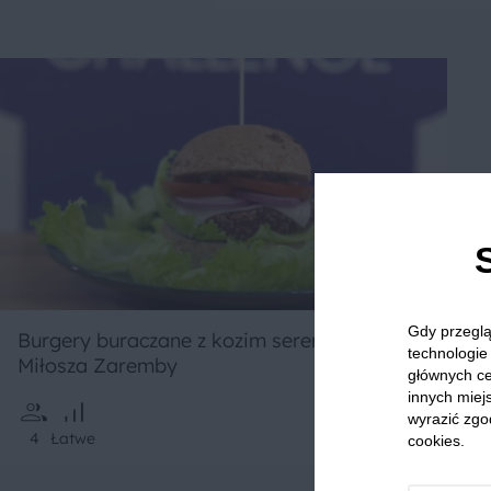
Gdy przeglą
Burgery buraczane z kozim serem
technologie 
Miłosza Zaremby
głównych ce
innych miejs
wyrazić zgo
4
Łatwe
cookies.