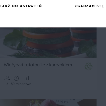
EJDŹ DO USTAWIEŃ
ZGADZAM SIĘ
Wieżyczki ratatouille z kurczakiem
6
30 min
Łatwe