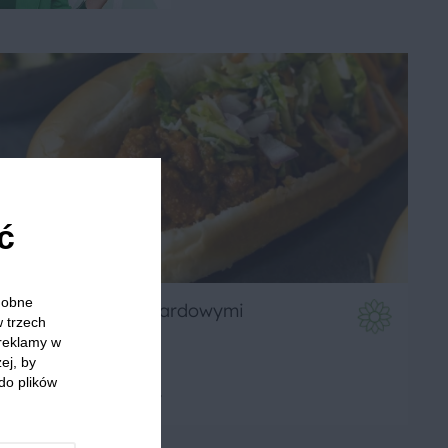
ć
odobne
Hot dogi z musztardowymi
w trzech
korniszonami
 reklamy w
ej, by
do plików
4
20 min
Łatwe
4.67