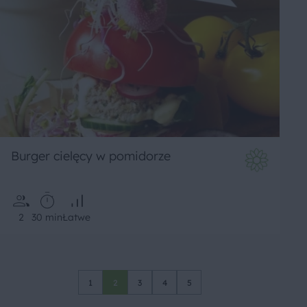
Burger cielęcy w pomidorze
2
30 min
Łatwe
1
2
3
4
5