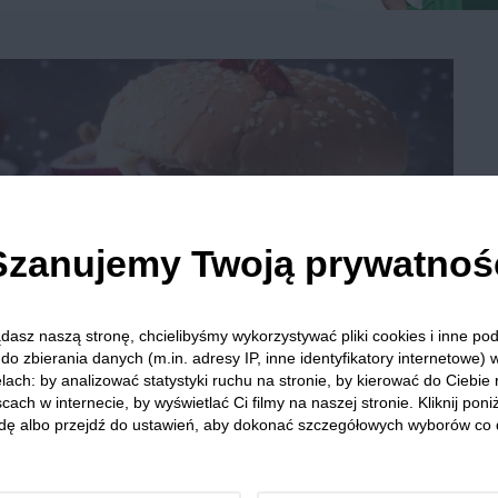
Szanujemy Twoją prywatnoś
dasz naszą stronę, chcielibyśmy wykorzystywać pliki cookies i inne p
Burgery chili
do zbierania danych (m.in. adresy IP, inne identyfikatory internetowe) 
lach: by analizować statystyki ruchu na stronie, by kierować do Ciebie
cach w internecie, by wyświetlać Ci filmy na naszej stronie. Kliknij poniż
dę albo przejdź do ustawień, aby dokonać szczegółowych wyborów co 
2
30 min
Łatwe