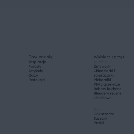
Dowiedz się
Wybierz sprzęt
Inspiracje
Kuchnia
Porady
Zmywarki
Artykuły
Chłodziarki i
Quizy
zamrażarki
Redakcja
Piekarniki
Płyty grzewcze
Roboty kuchnne
Blendery ręczne i
kielichowe
Dom
Odkurzacze
Suszarki
Pralki