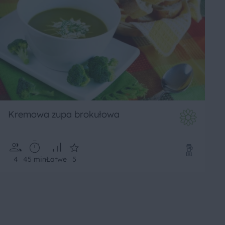
Kremowa zupa brokułowa
4
45 min
Łatwe
5