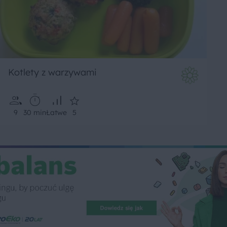
Kotlety z warzywami
9
30 min
Łatwe
5