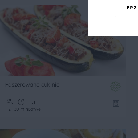
PRZ
Faszerowana cukinia
2
30 min
Łatwe