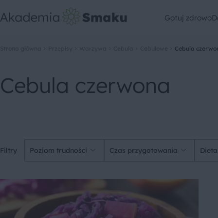
Gotuj zdrowo
D
Strona główna
Przepisy
Warzywa
Cebula
Cebulowe
Cebula czerwo
Cebula czerwona
Filtry
Poziom trudności
Czas przygotowania
Dieta