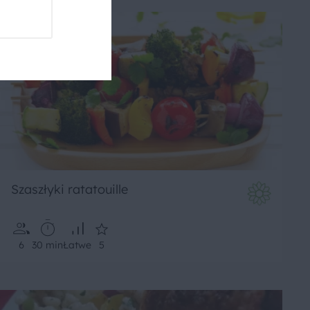
Szaszłyki ratatouille
6
30 min
Łatwe
5