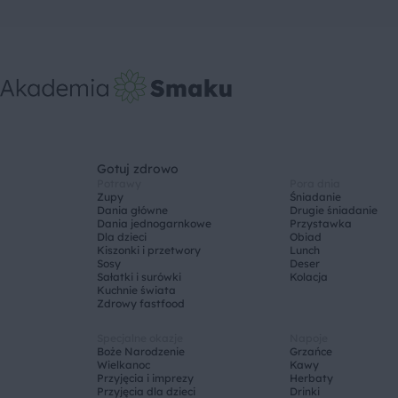
Gotuj zdrowo
Potrawy
Pora dnia
Zupy
Śniadanie
Dania główne
Drugie śniadanie
Dania jednogarnkowe
Przystawka
Dla dzieci
Obiad
Kiszonki i przetwory
Lunch
Sosy
Deser
Sałatki i surówki
Kolacja
Kuchnie świata
Zdrowy fastfood
Specjalne okazje
Napoje
Boże Narodzenie
Grzańce
Wielkanoc
Kawy
Przyjęcia i imprezy
Herbaty
Przyjęcia dla dzieci
Drinki