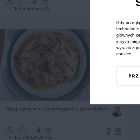
4
15 min
Łatwe
3.75
Gdy przeglą
technologie 
głównych ce
innych miejs
wyrazić zgo
cookies.
PRZ
Bitki cielęce z rozmarynem i czosnkiem
4
150 min
Łatwe
3.33