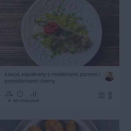
Łosoś zapiekany z maślanymi porami i
pomidorkami cherry
4
60 min
Łatwe