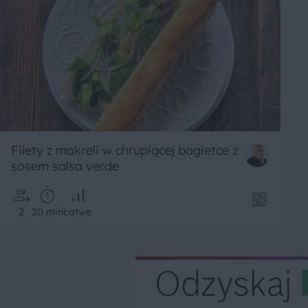
Filety z makreli w chrupiącej bagietce z
sosem salsa verde
2
20 min
Łatwe