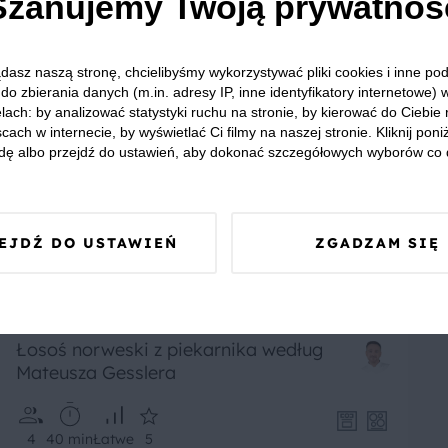
Szanujemy Twoją prywatnoś
4
60 min
Łatwe
5
dasz naszą stronę, chcielibyśmy wykorzystywać pliki cookies i inne p
do zbierania danych (m.in. adresy IP, inne identyfikatory internetowe) 
lach: by analizować statystyki ruchu na stronie, by kierować do Ciebie
cach w internecie, by wyświetlać Ci filmy na naszej stronie. Kliknij poniż
dę albo przejdź do ustawień, aby dokonać szczegółowych wyborów co 
EJDŹ DO USTAWIEŃ
ZGADZAM SIĘ
Łosoś norweski z piekarnika według
Mateusza Gesslera
4
40 min
Łatwe
5