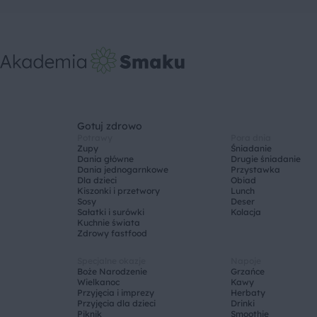
Gotuj zdrowo
Potrawy
Pora dnia
Zupy
Śniadanie
Dania główne
Drugie śniadanie
Dania jednogarnkowe
Przystawka
Dla dzieci
Obiad
Kiszonki i przetwory
Lunch
Sosy
Deser
Sałatki i surówki
Kolacja
Kuchnie świata
Zdrowy fastfood
Specjalne okazje
Napoje
Boże Narodzenie
Grzańce
Wielkanoc
Kawy
Przyjęcia i imprezy
Herbaty
Przyjęcia dla dzieci
Drinki
Piknik
Smoothie