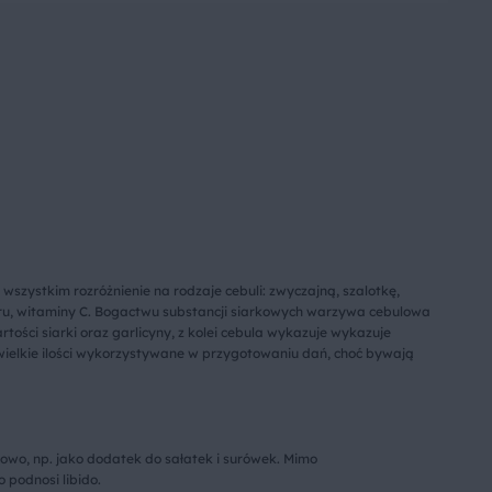
wszystkim rozróżnienie na rodzaje cebuli: zwyczajną, szalotkę,
foru, witaminy C. Bogactwu substancji siarkowych warzywa cebulowa
ości siarki oraz garlicyny, z kolei cebula wykazuje wykazuje
wielkie ilości wykorzystywane w przygotowaniu dań, choć bywają
owo, np. jako dodatek do sałatek i surówek. Mimo
 podnosi libido.