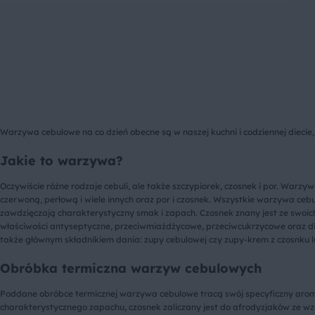
Warzywa cebulowe na co dzień obecne są w naszej kuchni i codziennej diecie,
Jakie to warzywa?
Oczywiście różne rodzaje cebuli, ale także szczypiorek, czosnek i por. Warz
czerwoną, perłową i wiele innych oraz por i czosnek. Wszystkie warzywa ce
zawdzięczają charakterystyczny smak i zapach. Czosnek znany jest ze swoich 
właściwości antyseptyczne, przeciwmiażdżycowe, przeciwcukrzycowe oraz di
także głównym składnikiem dania: zupy cebulowej czy zupy-krem z czosnku l
Obróbka termiczna warzyw cebulowych
Poddane obróbce termicznej warzywa cebulowe tracą swój specyficzny aromat
charakterystycznego zapachu, czosnek zaliczany jest do afrodyzjaków ze wzgl