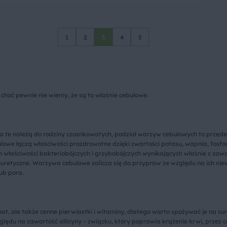
1
2
3
4
5
 choć pewnie nie wiemy, że są to właśnie cebulowe.
ywa te należą do rodziny czosnkowatych, podział warzyw cebulowych to przede 
bulowe łączą właściwości prozdrowotne dzięki zwartości potasu, wapnia, fos
właściwości bakteriobójczych i grzybobójczych wynikających właśnie z zawart
uretyczne. Warzywa cebulowe zalicza się do przypraw ze względu na ich nie
ub pora.
, ale także cenne pierwiastki i witaminy, dlatego warto spożywać je na sur
ędu na zawartość allicyny – związku, który poprawia krążenie krwi, przez co