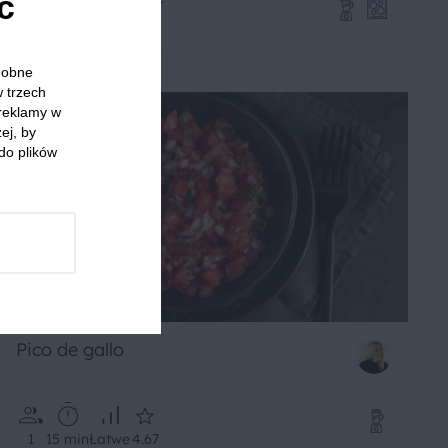
ć
4
180 min
Łatwe
5
odobne
w trzech
 reklamy w
ej, by
do plików
Pico de gallo
1
15 min
Łatwe
4.67