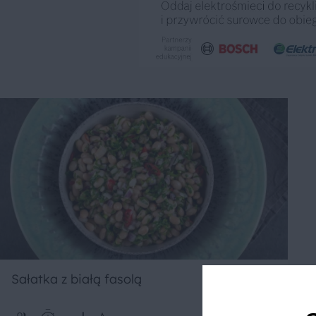
Sałatka z białą fasolą