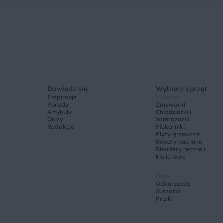
Dowiedz się
Wybierz sprzęt
Inspiracje
Kuchnia
Porady
Zmywarki
Artykuły
Chłodziarki i
Quizy
zamrażarki
Redakcja
Piekarniki
Płyty grzewcze
Roboty kuchnne
Blendery ręczne i
kielichowe
Dom
Odkurzacze
Suszarki
Pralki