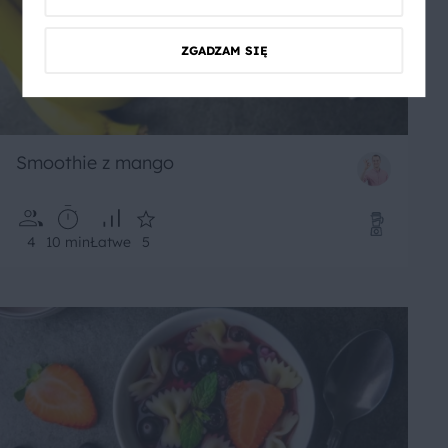
ZGADZAM SIĘ
Smoothie z mango
4
10 min
Łatwe
5