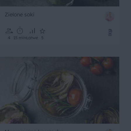
Zielone soki
4
15 min
Łatwe
5