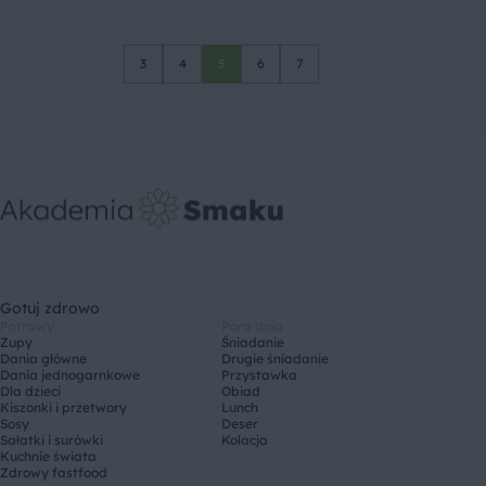
3
4
5
6
7
Gotuj zdrowo
Potrawy
Pora dnia
Zupy
Śniadanie
Dania główne
Drugie śniadanie
Dania jednogarnkowe
Przystawka
Dla dzieci
Obiad
Kiszonki i przetwory
Lunch
Sosy
Deser
Sałatki i surówki
Kolacja
Kuchnie świata
Zdrowy fastfood