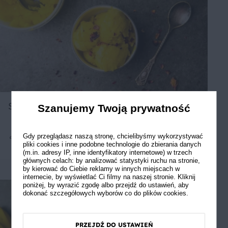
Sorbet z mango
Szanujemy Twoją prywatność
Gdy przeglądasz naszą stronę, chcielibyśmy wykorzystywać
pliki cookies i inne podobne technologie do zbierania danych
4
20 min
Łatwe
5
(m.in. adresy IP, inne identyfikatory internetowe) w trzech
głównych celach: by analizować statystyki ruchu na stronie,
by kierować do Ciebie reklamy w innych miejscach w
internecie, by wyświetlać Ci filmy na naszej stronie. Kliknij
poniżej, by wyrazić zgodę albo przejdź do ustawień, aby
dokonać szczegółowych wyborów co do plików cookies.
PRZEJDŹ DO USTAWIEŃ