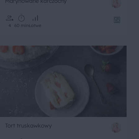
Marynowane karczochy
4
60 min
Łatwe
Tort truskawkowy