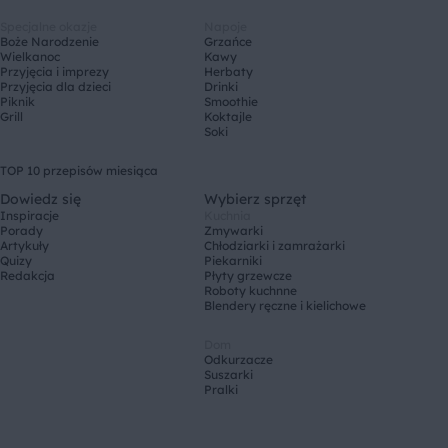
Specjalne okazje
Napoje
Boże Narodzenie
Grzańce
Wielkanoc
Kawy
Przyjęcia i imprezy
Herbaty
Przyjęcia dla dzieci
Drinki
Piknik
Smoothie
Grill
Koktajle
Soki
TOP 10 przepisów miesiąca
Dowiedz się
Wybierz sprzęt
Inspiracje
Kuchnia
Porady
Zmywarki
Artykuły
Chłodziarki i zamrażarki
Quizy
Piekarniki
Redakcja
Płyty grzewcze
Roboty kuchnne
Blendery ręczne i kielichowe
Dom
Odkurzacze
Suszarki
Pralki