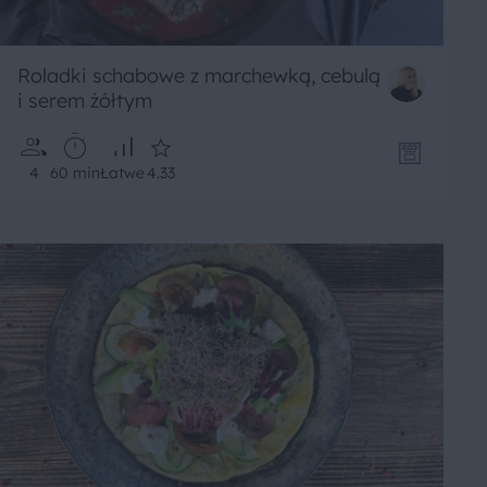
Roladki schabowe z marchewką, cebulą
i serem żółtym
4
60 min
Łatwe
4.33