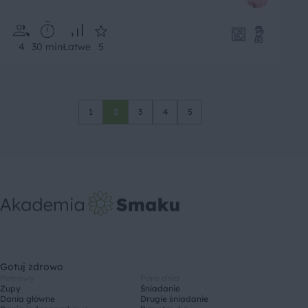
4
30 min
Łatwe
5
1
2
3
4
5
Gotuj zdrowo
Potrawy
Pora dnia
Zupy
Śniadanie
Dania główne
Drugie śniadanie