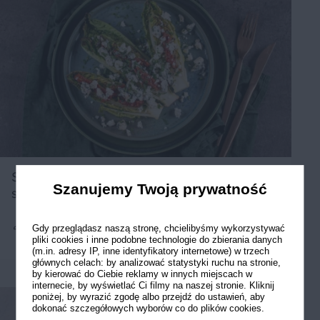
Sałatka z serem pleśniowym i
Szanujemy Twoją prywatność
suszonymi pomidorami
Gdy przeglądasz naszą stronę, chcielibyśmy wykorzystywać
2
20 min
Łatwe
pliki cookies i inne podobne technologie do zbierania danych
(m.in. adresy IP, inne identyfikatory internetowe) w trzech
głównych celach: by analizować statystyki ruchu na stronie,
by kierować do Ciebie reklamy w innych miejscach w
internecie, by wyświetlać Ci filmy na naszej stronie. Kliknij
poniżej, by wyrazić zgodę albo przejdź do ustawień, aby
dokonać szczegółowych wyborów co do plików cookies.