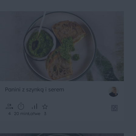
Panini z szynką i serem
4
20 min
Łatwe
3