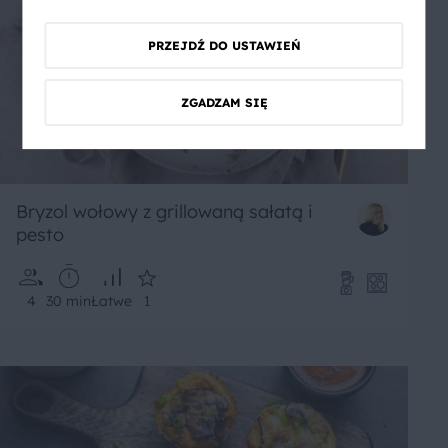
PRZEJDŹ DO USTAWIEŃ
ZGADZAM SIĘ
Bryzol wołowy z grillowaną sałatą i
pesto
4
30 min
Łatwe
1