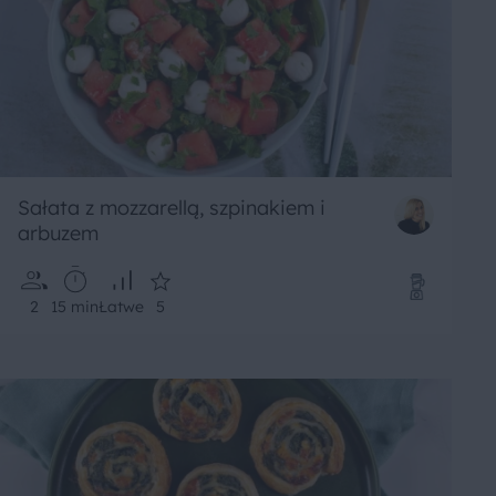
Sałata z mozzarellą, szpinakiem i
arbuzem
2
15 min
Łatwe
5