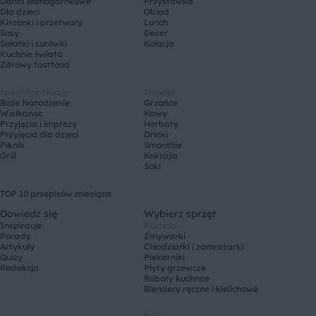
Dania jednogarnkowe
Przystawka
Dla dzieci
Obiad
Kiszonki i przetwory
Lunch
Sosy
Deser
Sałatki i surówki
Kolacja
Kuchnie świata
Zdrowy fastfood
Specjalne okazje
Napoje
Boże Narodzenie
Grzańce
Wielkanoc
Kawy
Przyjęcia i imprezy
Herbaty
Przyjęcia dla dzieci
Drinki
Piknik
Smoothie
Grill
Koktajle
Soki
TOP 10 przepisów miesiąca
Dowiedz się
Wybierz sprzęt
Inspiracje
Kuchnia
Porady
Zmywarki
Artykuły
Chłodziarki i zamrażarki
Quizy
Piekarniki
Redakcja
Płyty grzewcze
Roboty kuchnne
Blendery ręczne i kielichowe