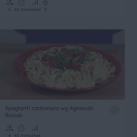
2
40 min
Łatwe
5
Spaghetti carbonara wg Agnieszki
Rasiak
4
45 min
Łatwe