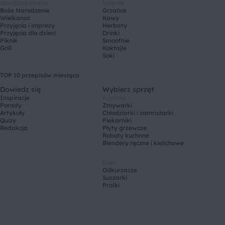
Specjalne okazje
Napoje
Boże Narodzenie
Grzańce
Wielkanoc
Kawy
Przyjęcia i imprezy
Herbaty
Przyjęcia dla dzieci
Drinki
Piknik
Smoothie
Grill
Koktajle
Soki
TOP 10 przepisów miesiąca
Dowiedz się
Wybierz sprzęt
Inspiracje
Kuchnia
Porady
Zmywarki
Artykuły
Chłodziarki i zamrażarki
Quizy
Piekarniki
Redakcja
Płyty grzewcze
Roboty kuchnne
Blendery ręczne i kielichowe
Dom
Odkurzacze
Suszarki
Pralki