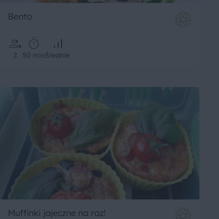
Bento
2
50 min
Średnie
Muffinki jajeczne na raz!