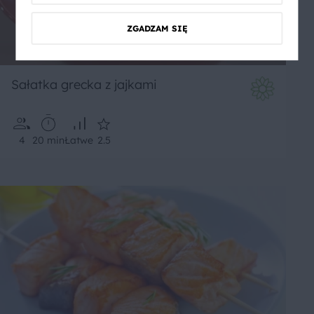
ZGADZAM SIĘ
Sałatka grecka z jajkami
4
20 min
Łatwe
2.5