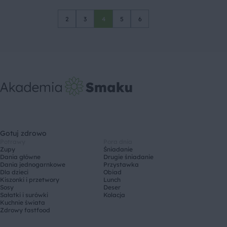
2
3
4
5
6
Gotuj zdrowo
Potrawy
Pora dnia
Zupy
Śniadanie
Dania główne
Drugie śniadanie
Dania jednogarnkowe
Przystawka
Dla dzieci
Obiad
Kiszonki i przetwory
Lunch
Sosy
Deser
Sałatki i surówki
Kolacja
Kuchnie świata
Zdrowy fastfood