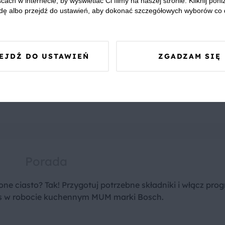
cach w internecie, by wyświetlać Ci filmy na naszej stronie. Kliknij poniż
dę albo przejdź do ustawień, aby dokonać szczegółowych wyborów co 
Przygotuj ciasto. W misie
robota kuchennego
umieść mąk
drożdże
, dodaj resztę składników i wybierz program
EJDŹ DO USTAWIEŃ
ZGADZAM SIĘ
automatyczny do wyrabiania ciasta drożdżowego.
Odstaw przykryte do wyrośnięcia na około godzinę. Ciast
powinno podwoić swoją objętość.
Porada
ione ciasto? Tak! Przygotuj potrzebne składniki i włącz pro
us w robocie kuchennym MUM marki Bosch.