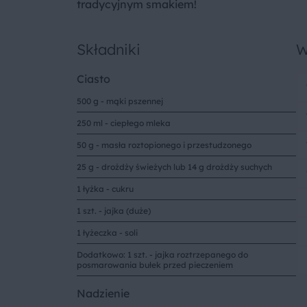
tradycyjnym smakiem!
Składniki
W
Ciasto
500 g - mąki pszennej
250 ml - ciepłego mleka
50 g - masła roztopionego i przestudzonego
25 g - drożdży świeżych lub 14 g drożdży suchych
1 łyżka - cukru
1 szt. - jajka (duże)
1 łyżeczka - soli
Dodatkowo: 1 szt. - jajka roztrzepanego do
posmarowania bułek przed pieczeniem
Nadzienie