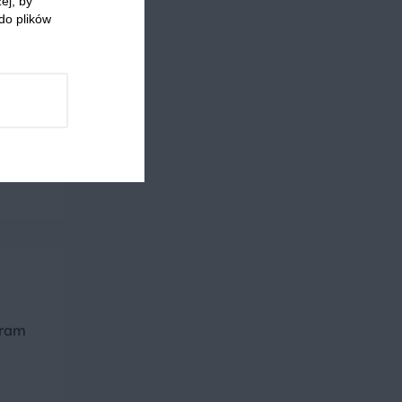
ej, by
do plików
ę,
o
gram