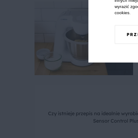
innych miejs
wyrazić zgo
cookies.
PRZ
Czy istnieje przepis na idealnie wyrob
Sensor Control Pl