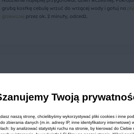
Nadzienie najlepiej przygotować dzień wcześniej. Pokroj
grubą kostkę cebulę wrzuć do wrzącej wody i gotuj na
pły
grzewczej
przez ok. 2 minuty, odcedź.
Cebulę wymieszaj z makiem, olejem i solą. Wystudź i umi
całą noc w lodówce.
Szanujemy Twoją prywatnoś
dasz naszą stronę, chcielibyśmy wykorzystywać pliki cookies i inne p
do zbierania danych (m.in. adresy IP, inne identyfikatory internetowe) 
lach: by analizować statystyki ruchu na stronie, by kierować do Ciebie