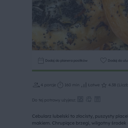
Dodaj do planera posiłków
Dodaj do ul
4
porcje
160 min
Łatwe
4.38 (Licz
Do tej potrawy użyjesz:
Cebularz lubelski to złocisty, puszysty pla
makiem. Chrupiące brzegi, wilgotny środek –