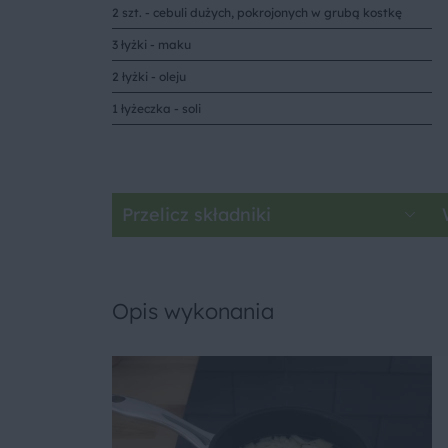
2 szt. - cebuli dużych, pokrojonych w grubą kostkę
3 łyżki - maku
2 łyżki - oleju
1 łyżeczka - soli
Przelicz składniki
Opis wykonania