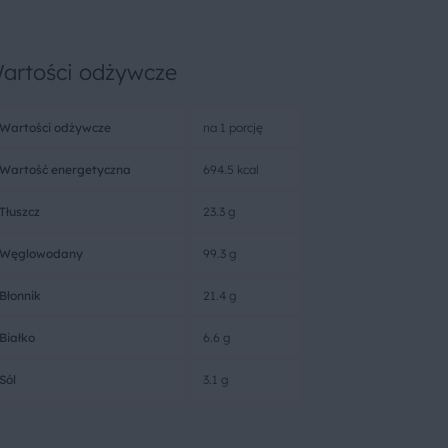
artości odżywcze
Wartości odżywcze
na 1 porcję
Wartość energetyczna
694.5 kcal
Tłuszcz
23.3 g
Węglowodany
99.3 g
Błonnik
21.4 g
Białko
6.6 g
Sól
3.1 g