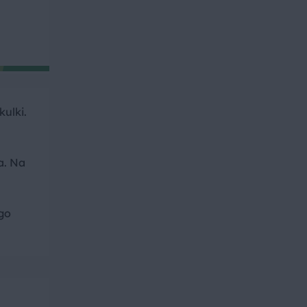
kulki.
a. Na
go