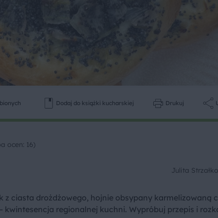
ubionych
Dodaj do książki kucharskiej
Drukuj
ba ocen: 16)
Julita Strzał
cek z ciasta drożdżowego, hojnie obsypany karmelizowaną c
 kwintesencja regionalnej kuchni. Wypróbuj przepis i rozko