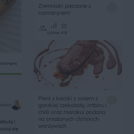
Ziemniaki pieczone z
rozmarynem
Łatwe
4.8
Udostępnij
Pierś z kaczki z sosem z
gorzkiej czekolady, imbiru i
kowska
chilli oraz marakui podana
na smażonych chińskich
ebulą i
warzywach
szuj się