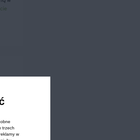
oną w
cie
eść na
ć
odobne
w trzech
 reklamy w