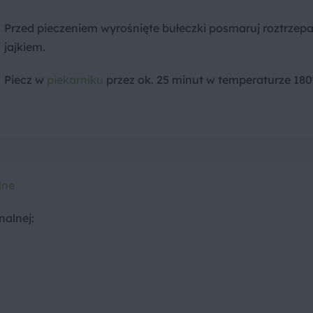
Przed pieczeniem wyrośnięte bułeczki posmaruj roztrze
jajkiem.
Piecz w
piekarniku
przez ok. 25 minut w temperaturze 180
lne
nalnej: