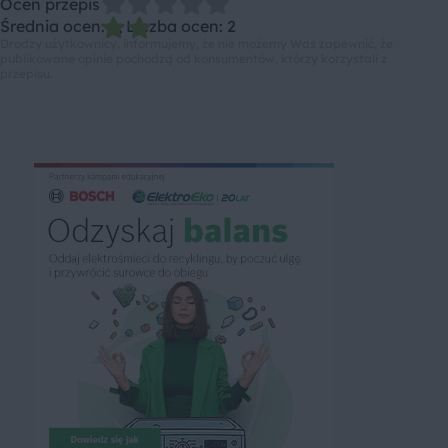
Oceń przepis
Średnia ocen: 2, Liczba ocen: 2
Drodzy użytkownicy, informujemy, że nie możemy Was zapewnić, że
publikowane opinie pochodzą od konsumentów, którzy korzystali z
przepisu.