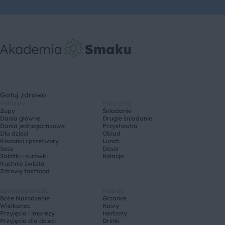
Gotuj zdrowo
Potrawy
Pora dnia
Zupy
Śniadanie
Dania główne
Drugie śniadanie
Dania jednogarnkowe
Przystawka
Dla dzieci
Obiad
Kiszonki i przetwory
Lunch
Sosy
Deser
Sałatki i surówki
Kolacja
Kuchnie świata
Zdrowy fastfood
Specjalne okazje
Napoje
Boże Narodzenie
Grzańce
Wielkanoc
Kawy
Przyjęcia i imprezy
Herbaty
Przyjęcia dla dzieci
Drinki