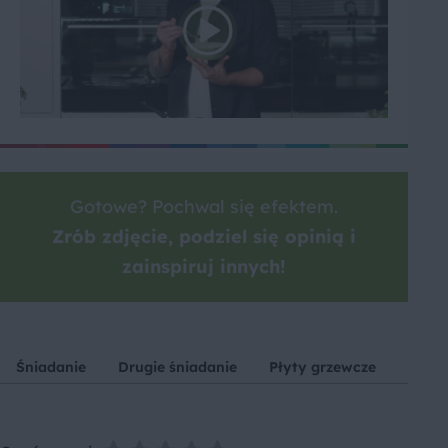
Gotowe? Pochwal się efektem.
Zrób zdjęcie, podziel się opinią i
zainspiruj innych!
Śniadanie
Drugie śniadanie
Płyty grzewcze
Mięso