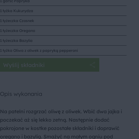
1 garść Papryka
1 łyżka Kukurydza
1 łyżeczka Czosnek
1 łyżeczka Oregano
1 łyżeczka Bazylia
1 łyżka Oliwa z oliwek z papryką pepperoni
Wyślij składniki
Opis wykonania
Na patelni rozgrzać oliwę z oliwek. Wbić dwa jajka i
poczekać aż się lekko zetną. Następnie dodać
pokrojone w kostke pozostałe składniki i doprawić
oregano i bazylią. Smażyć na małym ogniu pod