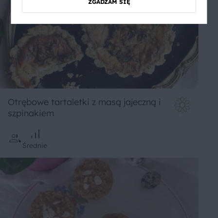
ZGADZAM SIĘ
Otrębowe tartaletki z masą jajeczną i
szpinakiem
Średnie