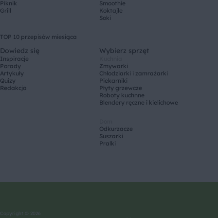
Piknik
Smoothie
Grill
Koktajle
Soki
TOP 10 przepisów miesiąca
Dowiedz się
Wybierz sprzęt
Inspiracje
Kuchnia
Porady
Zmywarki
Artykuły
Chłodziarki i zamrażarki
Quizy
Piekarniki
Redakcja
Płyty grzewcze
Roboty kuchnne
Blendery ręczne i kielichowe
Dom
Odkurzacze
Suszarki
Pralki
Copyright © 2026