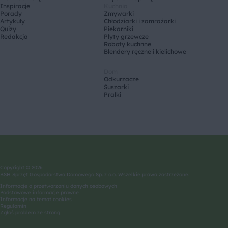
Inspiracje
Kuchnia
Porady
Zmywarki
Artykuły
Chłodziarki i zamrażarki
Quizy
Piekarniki
Redakcja
Płyty grzewcze
Roboty kuchnne
Blendery ręczne i kielichowe
Dom
Odkurzacze
Suszarki
Pralki
Copyright © 2026
BSH Sprzęt Gospodarstwa Domowego Sp. z o.o. Wszelkie prawa zastrzeżone.
Informacje o przetwarzaniu danych osobowych
Podstawowe informacje prawne
Informacje na temat cookies
Regulamin
Zgłoś problem ze stroną