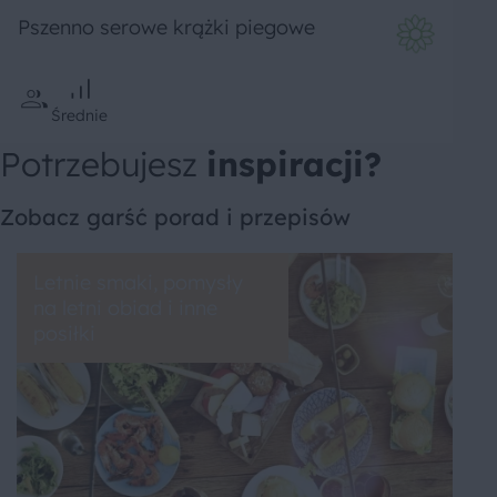
Pszenno serowe krążki piegowe
Średnie
Potrzebujesz
inspiracji?
Zobacz garść porad i przepisów
Letnie smaki, pomysły
na letni obiad i inne
posiłki