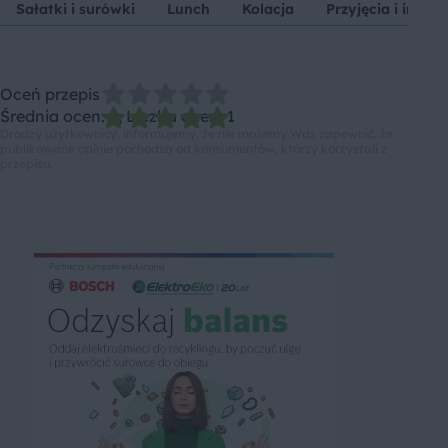
Sałatki i surówki
Lunch
Kolacja
Przyjęcia i impre
Oceń przepis
Średnia ocen: 5, Liczba ocen: 1
Drodzy użytkownicy, informujemy, że nie możemy Was zapewnić, że
publikowane opinie pochodzą od konsumentów, którzy korzystali z
przepisu.