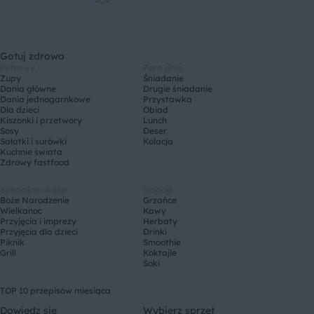
Gotuj zdrowo
Potrawy
Pora dnia
Zupy
Śniadanie
Dania główne
Drugie śniadanie
Dania jednogarnkowe
Przystawka
Dla dzieci
Obiad
Kiszonki i przetwory
Lunch
Sosy
Deser
Sałatki i surówki
Kolacja
Kuchnie świata
Zdrowy fastfood
Specjalne okazje
Napoje
Boże Narodzenie
Grzańce
Wielkanoc
Kawy
Przyjęcia i imprezy
Herbaty
Przyjęcia dla dzieci
Drinki
Piknik
Smoothie
Grill
Koktajle
Soki
TOP 10 przepisów miesiąca
Dowiedz się
Wybierz sprzęt