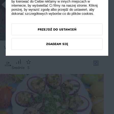
by kierować do Ciebie reklamy w innych miejscach w
internecie, by wyświetlać Ci filmy na naszej stronie. Kliknij
poniżej, by wyrazić zgodę albo przejdź do ustawień, aby
dokonać szczegółowych wyborów co do plików cookies.
PRZEJDŹ DO USTAWIEŃ
ZGADZAM SIĘ
Wiosenny omlet
Średnie
5