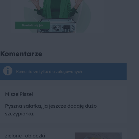
Komentarze
Komentarze tylko dla zalogowanych
MiszelPiszel
Pyszna sałatka, ja jeszcze dodaję dużo
szczypiorku.
zielone_obloczki