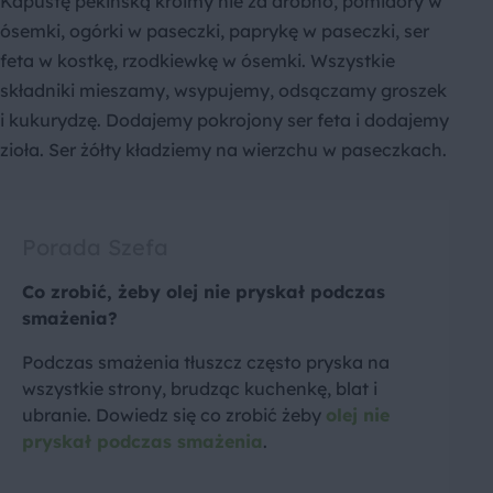
Kapustę pekińską kroimy nie za drobno, pomidory w
ósemki, ogórki w paseczki, paprykę w paseczki, ser
feta w kostkę, rzodkiewkę w ósemki. Wszystkie
składniki mieszamy, wsypujemy, odsączamy groszek
i kukurydzę. Dodajemy pokrojony ser feta i dodajemy
zioła. Ser żółty kładziemy na wierzchu w paseczkach.
Porada Szefa
Co zrobić, żeby olej nie pryskał podczas
smażenia?
Podczas smażenia tłuszcz często pryska na
wszystkie strony, brudząc kuchenkę, blat i
ubranie. Dowiedz się co zrobić żeby
olej nie
pryskał podczas smażenia
.