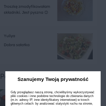
Troszkę zmodyfikowałam
składniki. Jest pyszna 😊
Yuliya
Dobra sałatka
Powiązane przepisy
Szanujemy Twoją prywatność
Gdy przeglądasz naszą stronę, chcielibyśmy wykorzystywać
pliki cookies i inne podobne technologie do zbierania danych
(m.in. adresy IP, inne identyfikatory internetowe) w trzech
głównych celach: by analizować statystyki ruchu na stronie,