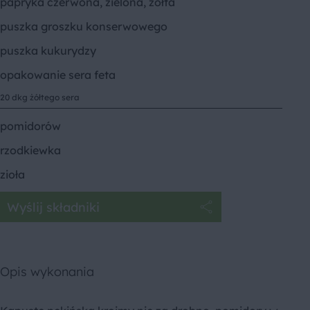
papryka czerwona, zielona, żółta
puszka groszku konserwowego
puszka kukurydzy
opakowanie sera feta
20 dkg żółtego sera
pomidorów
rzodkiewka
zioła
Wyślij składniki
Opis wykonania