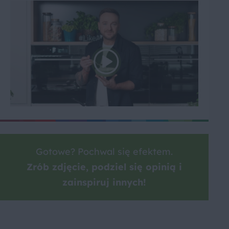
Gotowe? Pochwal się efektem.
Zrób zdjęcie, podziel się opinią i
zainspiruj innych!