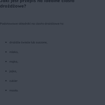
Jaki jest przepis na idealne ciasto
drożdżowe?
Podstawowe składniki na ciasto drożdżowe to:
drożdże świeże lub suszone,
mleko,
mąka,
jajka,
cukier
masło.