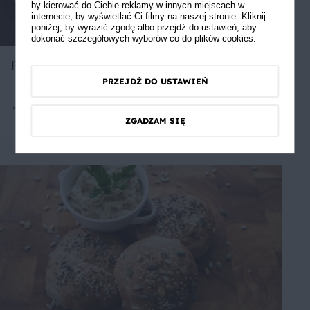
by kierować do Ciebie reklamy w innych miejscach w
internecie, by wyświetlać Ci filmy na naszej stronie. Kliknij
poniżej, by wyrazić zgodę albo przejdź do ustawień, aby
dokonać szczegółowych wyborów co do plików cookies.
Pizza Margherita
PRZEJDŹ DO USTAWIEŃ
4
Średnie
5
ZGADZAM SIĘ