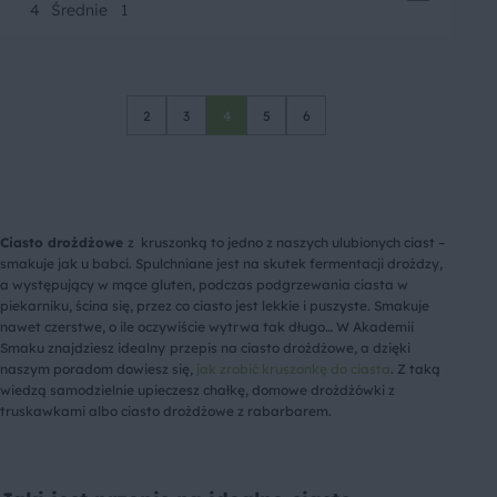
4
Średnie
1
2
3
4
5
6
Ciasto drożdżowe
z kruszonką to jedno z naszych ulubionych ciast –
smakuje jak u babci. Spulchniane jest na skutek fermentacji drożdzy,
a występujący w mące gluten, podczas podgrzewania ciasta w
piekarniku, ścina się, przez co ciasto jest lekkie i puszyste. Smakuje
nawet czerstwe, o ile oczywiście wytrwa tak długo… W Akademii
Smaku znajdziesz idealny
przepis na ciasto drożdżowe, a dzięki
naszym poradom dowiesz się,
jak zrobić kruszonkę do ciasta
. Z taką
wiedzą samodzielnie upieczesz chałkę, domowe drożdżówki z
truskawkami albo ciasto drożdżowe z rabarbarem.