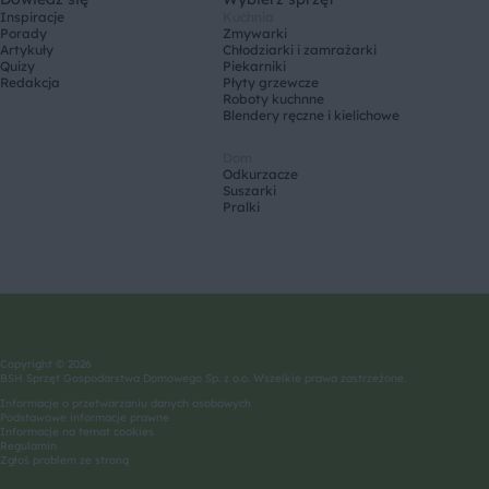
Inspiracje
Kuchnia
Porady
Zmywarki
Artykuły
Chłodziarki i zamrażarki
Quizy
Piekarniki
Redakcja
Płyty grzewcze
Roboty kuchnne
Blendery ręczne i kielichowe
Dom
Odkurzacze
Suszarki
Pralki
Copyright © 2026
BSH Sprzęt Gospodarstwa Domowego Sp. z o.o. Wszelkie prawa zastrzeżone.
Informacje o przetwarzaniu danych osobowych
Podstawowe informacje prawne
Informacje na temat cookies
Regulamin
Zgłoś problem ze stroną