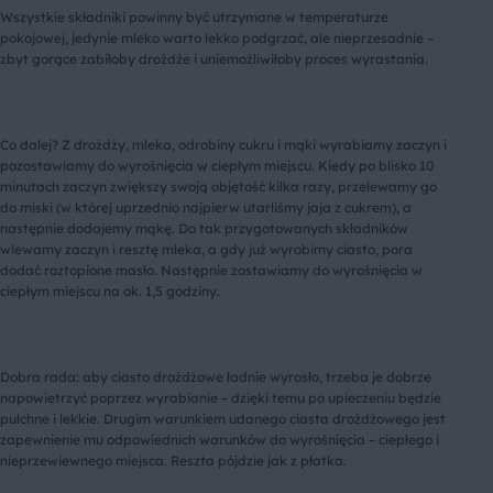
Wszystkie składniki powinny być utrzymane w temperaturze
pokojowej, jedynie mleko warto lekko podgrzać, ale nieprzesadnie –
zbyt gorące zabiłoby drożdże i uniemożliwiłoby proces wyrastania.
Co dalej? Z drożdży, mleka, odrobiny cukru i mąki wyrabiamy zaczyn i
pozostawiamy do wyrośnięcia w ciepłym miejscu. Kiedy po blisko 10
minutach zaczyn zwiększy swoją objętość kilka razy, przelewamy go
do miski (w której uprzednio najpierw utarliśmy jaja z cukrem), a
następnie dodajemy mąkę. Do tak przygotowanych składników
wlewamy zaczyn i resztę mleka, a gdy już wyrobimy ciasto, pora
dodać roztopione masło. Następnie zostawiamy do wyrośnięcia w
ciepłym miejscu na ok. 1,5 godziny.
Dobra rada: aby ciasto drożdżowe ładnie wyrosło, trzeba je dobrze
napowietrzyć poprzez wyrabianie – dzięki temu po upieczeniu będzie
pulchne i lekkie. Drugim warunkiem udanego ciasta drożdżowego jest
zapewnienie mu odpowiednich warunków do wyrośnięcia – ciepłego i
nieprzewiewnego miejsca. Reszta pójdzie jak z płatka.