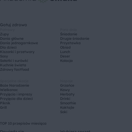
Gotuj zdrowo
Potrawy
Pora dnia
Zupy
Śniadanie
Dania główne
Drugie śniadanie
Dania jednogarnkowe
Przystawka
Dla dzieci
Obiad
Kiszonki i przetwory
Lunch
Sosy
Deser
Sałatki i surówki
Kolacja
Kuchnie świata
Zdrowy fastfood
Specjalne okazje
Napoje
Boże Narodzenie
Grzańce
Wielkanoc
Kawy
Przyjęcia i imprezy
Herbaty
Przyjęcia dla dzieci
Drinki
Piknik
Smoothie
Grill
Koktajle
Soki
TOP 10 przepisów miesiąca
Dowiedz się
Wybierz sprzęt