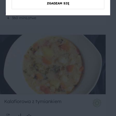
ZGADZAM SIĘ
4
360 min
Łatwe
Kalafiorowa z tymiankiem