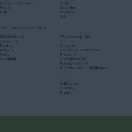
Przyjęcia dla dzieci
Drinki
Piknik
Smoothie
Grill
Koktajle
Soki
TOP 10 przepisów miesiąca
Dowiedz się
Wybierz sprzęt
Inspiracje
Kuchnia
Porady
Zmywarki
Artykuły
Chłodziarki i zamrażarki
Quizy
Piekarniki
Redakcja
Płyty grzewcze
Roboty kuchnne
Blendery ręczne i kielichowe
Dom
Odkurzacze
Suszarki
Pralki