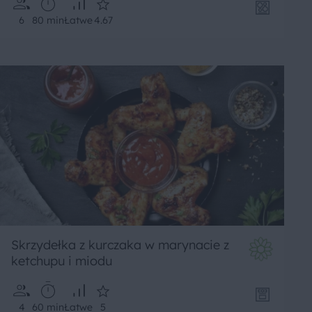
6
80 min
Łatwe
4.67
Skrzydełka z kurczaka w marynacie z
ketchupu i miodu
4
60 min
Łatwe
5