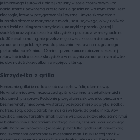
jaśminowego i surówki z białej kapusty w sosie czosnkowym – to
danie, które z pewnością często będzie gościło na waszym stole. Jest
niedrogie, łatwe w przygotowaniu i pyszne. Umyte skrzydełka z
kurczaka obtocz w marynacie z miodu, sosu sojowego, oliwy z oliwek
(po 4 łyżki na kilogram skrzydełek), papryki w proszku (ostrej i
słodkiej) oraz ząbka czosnku. Skrzydełka pozostaw w marynacie na
ok. 30 minut, a następnie przełóż mięso wraz z sosem do naczynia
żaroodpornego lub rękawa do pieczenia i wstaw na rozgrzanego
piekarnika na 60 minut. 10 minut przed końcem pieczenia rozetnij
rękaw lub jeśli pieczesz skrzydełka w naczyniu żaroodpornym otwórz
je, aby nadać skrzydełkom chrupiąca skórkę.
Skrzydełka z grilla
Koniecznie grilluj je na tacce lub owinięte w folię aluminiową.
Marynatę miodową możesz zastąpić także inną, z dodatkiem ziół i
ulubionych przypraw. Podobnie przygotujesz skrzydełka pieczone –
bez marynaty miodowej, wystarczy posypać mięso papryką słodką,
natrzeć solą, dodać odrobinę masła i wstawić do piekarnika. Aby
uzyskać niepowtarzalny smak kuchni wschodu, skrzydełka zamarynuj
w białym winie z dodatkiem startego imbiru, czosnku, sosu sojowego i
chilli. Po zamarynowaniu (najlepiej przez kilka godzin lub nawet całą
noc) skrzydełka obtoczone w mieszance mąki i bułki tartej smaż w
głębokim tłuszczu na patelni lub we frytkownicy po ok 5 minut z