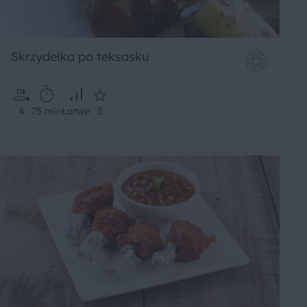
Skrzydełka po teksasku
4
75 min
Łatwe
5