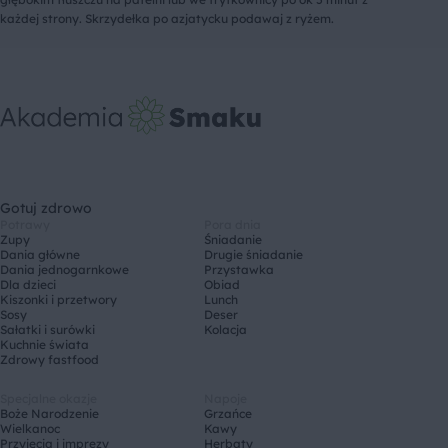
każdej strony. Skrzydełka po azjatycku podawaj z ryżem.
Gotuj zdrowo
Potrawy
Pora dnia
Zupy
Śniadanie
Dania główne
Drugie śniadanie
Dania jednogarnkowe
Przystawka
Dla dzieci
Obiad
Kiszonki i przetwory
Lunch
Sosy
Deser
Sałatki i surówki
Kolacja
Kuchnie świata
Zdrowy fastfood
Specjalne okazje
Napoje
Boże Narodzenie
Grzańce
Wielkanoc
Kawy
Przyjęcia i imprezy
Herbaty