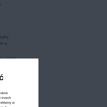
i
rzyby
nki w
ch całość
awę
ć
odobne
a zależy
w trzech
 reklamy w