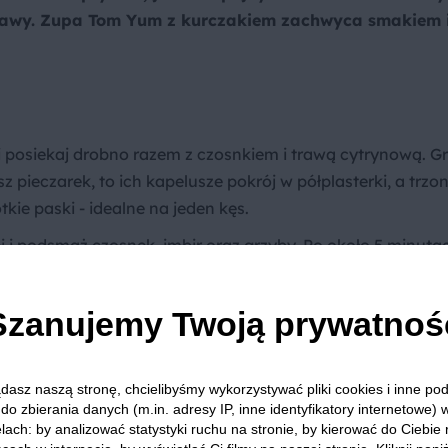
yprawy. Zupa Tom Yum z kurczakiem zachwyca smakiem 
i posiekaj drobno razem z czosnkiem i trawą cytrynową. G
z pieczarek, to ich kapelusze pokrój w półplasterki, a trzo
tkie paski - idealne na jeden kęs.
 i podsmaż czosnek, imbir oraz grzyby. Po około 5 minuta
 kokosowe, sos rybny oraz pastę Tom Yum.
ie lekko zmniejsz płomień i dodaj liście limonki kaffir, tr
Szanujemy Twoją prywatnoś
dasz naszą stronę, chcielibyśmy wykorzystywać pliki cookies i inne p
aci swój różowy odcień - około 5-10 minut. Czas gotowani
do zbierania danych (m.in. adresy IP, inne identyfikatory internetowe) 
lach: by analizować statystyki ruchu na stronie, by kierować do Ciebie