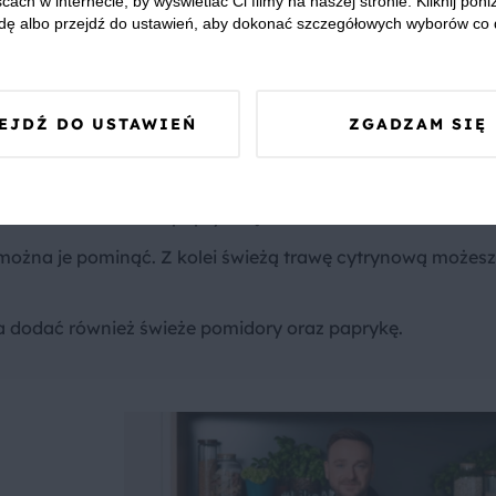
cach w internecie, by wyświetlać Ci filmy na naszej stronie. Kliknij poniż
dę albo przejdź do ustawień, aby dokonać szczegółowych wyborów co 
z limonki.
aronem i posypaną dymką i kolendrą.
EJDŹ DO USTAWIEŃ
ZGADZAM SIĘ
mak dodaj więcej soku z limonki.
 możesz zamienić na papryczkę chilli.
e- można je pominąć. Z kolei świeżą trawę cytrynową możesz
 dodać również świeże pomidory oraz paprykę.