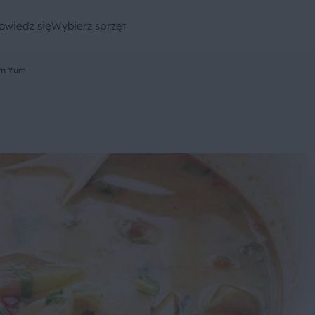
owiedz się
Wybierz sprzęt
om Yum