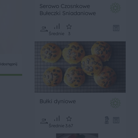
Serowo Czosnkowe
Bułeczki Sniadaniowe
Średnie
3
Udostępnij
Bułki dyniowe
Średnie
3.67