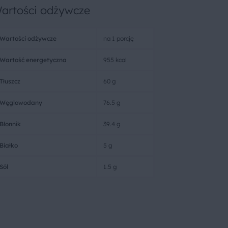
artości odżywcze
Wartości odżywcze
na 1 porcję
Wartość energetyczna
955 kcal
Tłuszcz
60 g
Węglowodany
76.5 g
Błonnik
39.4 g
Białko
5 g
Sól
1.5 g