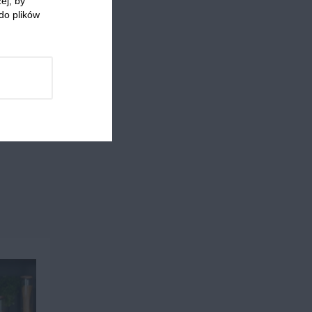
ej, by
do plików