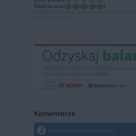
Średnia ocen: 5, Liczba ocen: 3
Drodzy użytkownicy, informujemy, że nie możemy
korzystali z przepisu.
Komentarze
Komentarze tylko dla zalogowanych