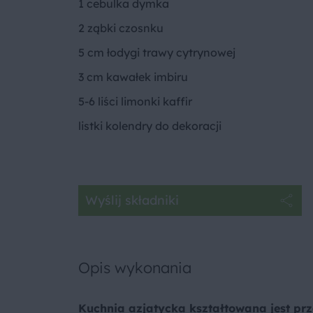
1 cebulka dymka
2 ząbki czosnku
5 cm łodygi trawy cytrynowej
3 cm kawałek imbiru
5-6 liści limonki kaffir
listki kolendry do dekoracji
Wyślij składniki
Opis wykonania
Kuchnia azjatycka kształtowana jest pr