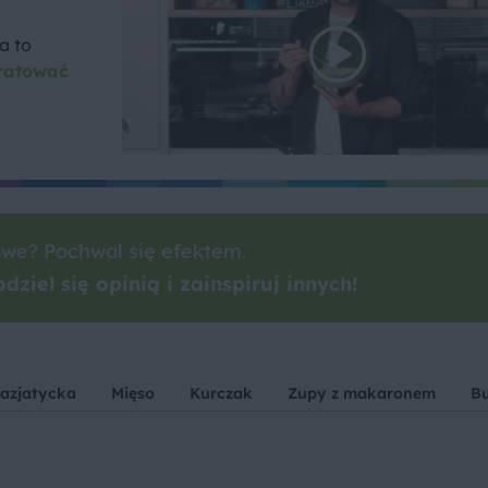
a to
ratować
we? Pochwal się efektem.
dziel się opinią i zainspiruj innych!
 azjatycka
Mięso
Kurczak
Zupy z makaronem
B