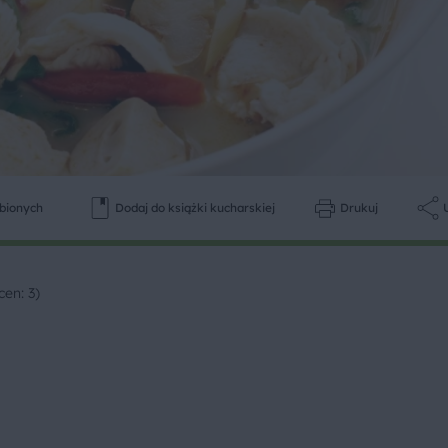
ubionych
Dodaj do książki kucharskiej
Drukuj
cen: 3)