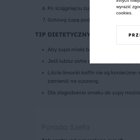
innych miejs
wyrazić zgo
Po ściągnięciu zupy z ognia dodaj sok 
cookies.
Gotową zupę podawaj na ciepło z mak
TIP DIETETYCZNY
PRZ
Aby zupa miała bardziej kwaskowy pos
Jeśli lubisz ostre zupy słodką paprykę
Liście limonki kaffir nie są konieczn
zamienić na suszoną.
Dla złagodzenia smaku do zupy można
Porada Szefa