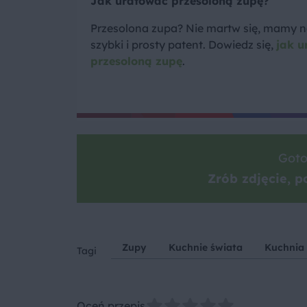
Jak uratować przesoloną zupę?
Przesolona zupa? Nie martw się, mamy n
szybki i prosty patent. Dowiedz się,
jak u
przesoloną zupę
.
Goto
Zrób zdjęcie, po
Zupy
Kuchnie świata
Kuchnia
Tagi
Oceń przepis