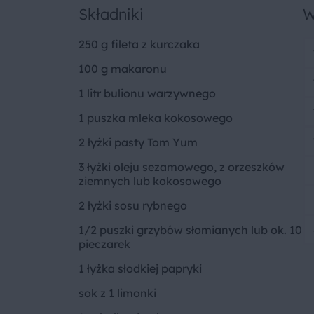
Składniki
W
250 g fileta z kurczaka
100 g makaronu
1 litr bulionu warzywnego
1 puszka mleka kokosowego
2 łyżki pasty Tom Yum
3 łyżki oleju sezamowego, z orzeszków
ziemnych lub kokosowego
2 łyżki sosu rybnego
1/2 puszki grzybów słomianych lub ok. 10
pieczarek
1 łyżka słodkiej papryki
sok z 1 limonki