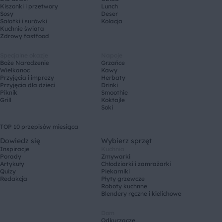
Kiszonki i przetwory
Lunch
Sosy
Deser
Sałatki i surówki
Kolacja
Kuchnie świata
Zdrowy fastfood
Specjalne okazje
Napoje
Boże Narodzenie
Grzańce
Wielkanoc
Kawy
Przyjęcia i imprezy
Herbaty
Przyjęcia dla dzieci
Drinki
Piknik
Smoothie
Grill
Koktajle
Soki
TOP 10 przepisów miesiąca
Dowiedz się
Wybierz sprzęt
Inspiracje
Kuchnia
Porady
Zmywarki
Artykuły
Chłodziarki i zamrażarki
Quizy
Piekarniki
Redakcja
Płyty grzewcze
Roboty kuchnne
Blendery ręczne i kielichowe
Dom
Odkurzacze