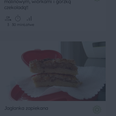
malinowym, wiórkami i gorzką
czekoladą!!
3
30 min
Łatwe
Jaglanka zapiekana