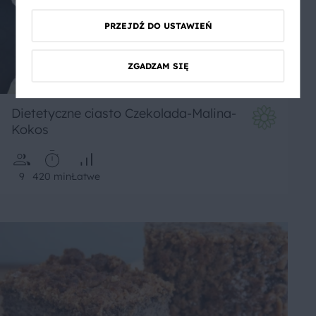
PRZEJDŹ DO USTAWIEŃ
ZGADZAM SIĘ
Dietetyczne ciasto Czekolada-Malina-
Kokos
9
420 min
Łatwe