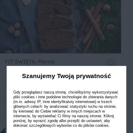
FIT ŚWIĘTA: Piernik
Szanujemy Twoją prywatność
6
70 min
Łatwe
Gdy przeglądasz naszą stronę, chcielibyśmy wykorzystywać
pliki cookies i inne podobne technologie do zbierania danych
(m.in. adresy IP, inne identyfikatory internetowe) w trzech
głównych celach: by analizować statystyki ruchu na stronie,
by kierować do Ciebie reklamy w innych miejscach w
internecie, by wyświetlać Ci filmy na naszej stronie. Kliknij
poniżej, by wyrazić zgodę albo przejdź do ustawień, aby
dokonać szczegółowych wyborów co do plików cookies.