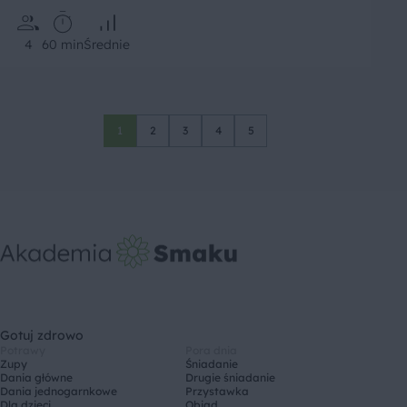
4
60 min
Średnie
1
2
3
4
5
Gotuj zdrowo
Potrawy
Pora dnia
Zupy
Śniadanie
Dania główne
Drugie śniadanie
Dania jednogarnkowe
Przystawka
Dla dzieci
Obiad