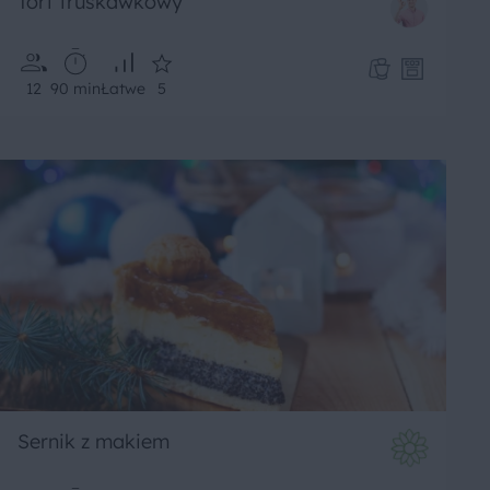
Tort truskawkowy
12
90 min
Łatwe
5
Sernik z makiem