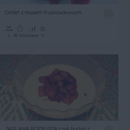
Omlet z musem truskawkowym
1
30 min
Łatwe
5
JAGLANA ROZPUSTA czyli budyń z