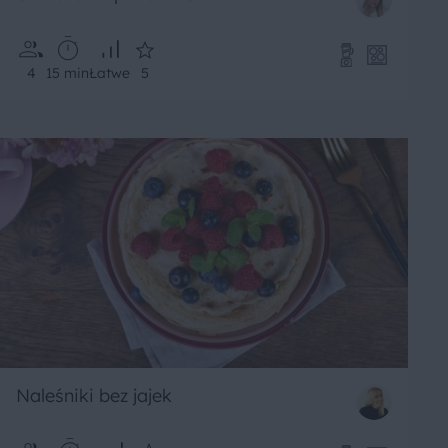
4
15 min
Łatwe
5
Naleśniki bez jajek