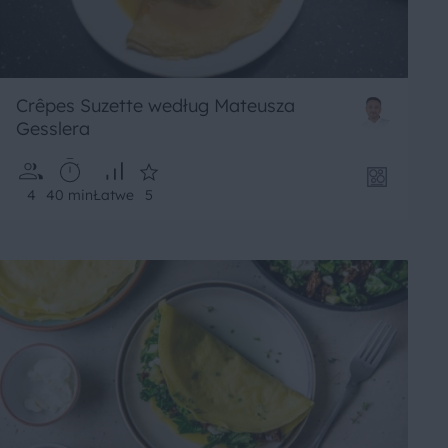
Crêpes Suzette według Mateusza
Gesslera
4
40 min
Łatwe
5