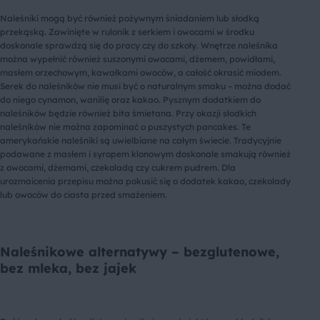
Naleśniki mogą być również pożywnym śniadaniem lub słodką
przekąską. Zawinięte w rulonik z serkiem i owocami w środku
doskonale sprawdzą się do pracy czy do szkoły. Wnętrze naleśnika
można wypełnić również suszonymi owocami, dżemem, powidłami,
masłem orzechowym, kawałkami owoców, a całość okrasić miodem.
Serek do naleśników nie musi być o naturalnym smaku – można dodać
do niego cynamon, wanilię oraz kakao. Pysznym dodatkiem do
naleśników będzie również bita śmietana. Przy okazji słodkich
naleśników nie można zapominać o puszystych pancakes. Te
amerykańskie naleśniki są uwielbiane na całym świecie. Tradycyjnie
podawane z masłem i syropem klonowym doskonale smakują również
z owocami, dżemami, czekoladą czy cukrem pudrem. Dla
urozmaicenia przepisu można pokusić się o dodatek kakao, czekolady
lub owoców do ciasta przed smażeniem.
Naleśnikowe alternatywy – bezglutenowe,
bez mleka, bez jajek