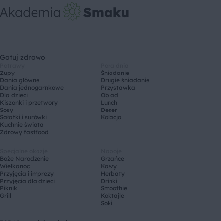
Gotuj zdrowo
Potrawy
Pora dnia
Zupy
Śniadanie
Dania główne
Drugie śniadanie
Dania jednogarnkowe
Przystawka
Dla dzieci
Obiad
Kiszonki i przetwory
Lunch
Sosy
Deser
Sałatki i surówki
Kolacja
Kuchnie świata
Zdrowy fastfood
Specjalne okazje
Napoje
Boże Narodzenie
Grzańce
Wielkanoc
Kawy
Przyjęcia i imprezy
Herbaty
Przyjęcia dla dzieci
Drinki
Piknik
Smoothie
Grill
Koktajle
Soki