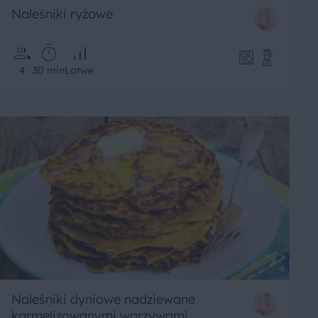
Naleśniki ryżowe
4
30 min
Łatwe
Naleśniki dyniowe nadziewane
karmelizowanymi warzywami