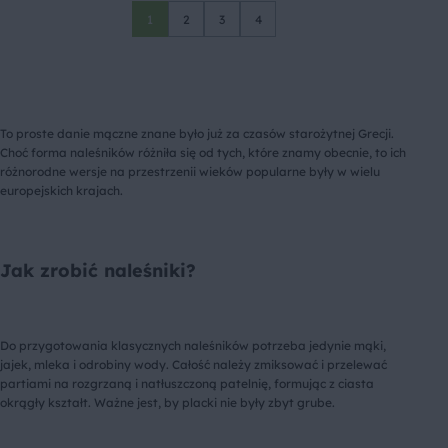
1
2
3
4
To proste danie mączne znane było już za czasów starożytnej Grecji.
Choć forma naleśników różniła się od tych, które znamy obecnie, to ich
różnorodne wersje na przestrzenii wieków popularne były w wielu
europejskich krajach.
Jak zrobić naleśniki?
Do przygotowania klasycznych naleśników potrzeba jedynie mąki,
jajek, mleka i odrobiny wody. Całość należy zmiksować i przelewać
partiami na rozgrzaną i natłuszczoną patelnię, formując z ciasta
okrągły kształt. Ważne jest, by placki nie były zbyt grube.