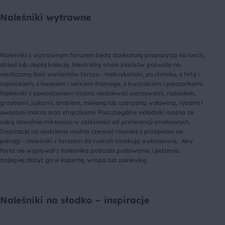
Naleśniki wytrawne
Naleśniki z wytrawnym farszem będą doskonałą propozycją na lunch,
obiad lub ciepłą kolację. Neutralny smak placków pozwala na
niezliczoną ilość wariantów farszu - meksykański, po chińsku, z fetą i
szpinakiem, z łososiem i serkiem fromage, z kurczakiem i pieczarkami.
Naleśniki z powodzeniem można nadziewać warzywami, nabiałem,
grzybami, jajkami, drobiem, mieloną lub szarpaną wołowiną, rybami i
owocami morza oraz strączkami. Poszczególne składniki można ze
sobą dowolnie miksować w zależności od preferencji smakowych.
Inspiracje na nadzienie można czerpać również z przepisów na
pierogi – naleśniki z farszem do ruskich smakują wyśmienicie. Aby
farsz nie wypływał z naleśnika podczas podawania i jedzenia
najlepiej złożyć go w kopertę, wrapa lub sakiewkę.
Naleśniki na słodko – inspiracje