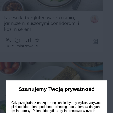
Naleśniki bezglutenowe z cukinią,
jarmużem, suszonymi pomidorami i
kozim serem
4
30 min
Łatwe
5
Szanujemy Twoją prywatność
Gdy przeglądasz naszą stronę, chcielibyśmy wykorzystywać
pliki cookies i inne podobne technologie do zbierania danych
(m.in. adresy IP, inne identyfikatory internetowe) w trzech