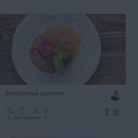
Śniadaniowe pancakes
2
45 min
Łatwe
5