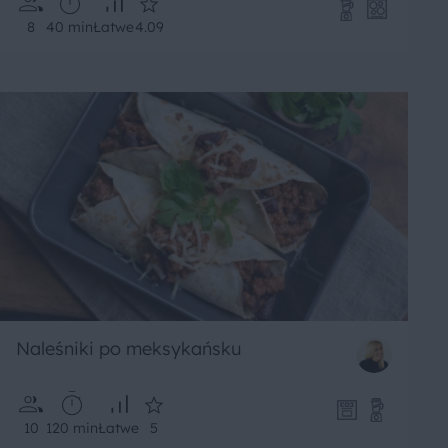
8
40 min
Łatwe
4.09
Naleśniki po meksykańsku
10
120 min
Łatwe
5