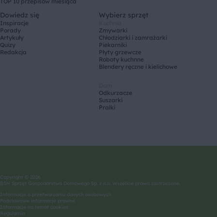
TOP 10 przepisów miesiąca
Dowiedz się
Wybierz sprzęt
Inspiracje
Kuchnia
Porady
Zmywarki
Artykuły
Chłodziarki i zamrażarki
Quizy
Piekarniki
Redakcja
Płyty grzewcze
Roboty kuchnne
Blendery ręczne i kielichowe
Dom
Odkurzacze
Suszarki
Pralki
Copyright © 2026
BSH Sprzęt Gospodarstwa Domowego Sp. z o.o. Wszelkie prawa zastrzeżone.
Informacje o przetwarzaniu danych osobowych
Podstawowe informacje prawne
Informacje na temat cookies
Regulamin