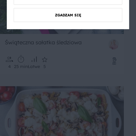
ZGADZAM SIĘ
Świąteczna sałatka śledziowa
4
25 min
Łatwe
5