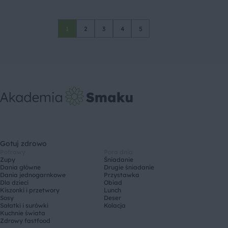
1
2
3
4
5
Gotuj zdrowo
Potrawy
Pora dnia
Zupy
Śniadanie
Dania główne
Drugie śniadanie
Dania jednogarnkowe
Przystawka
Dla dzieci
Obiad
Kiszonki i przetwory
Lunch
Sosy
Deser
Sałatki i surówki
Kolacja
Kuchnie świata
Zdrowy fastfood