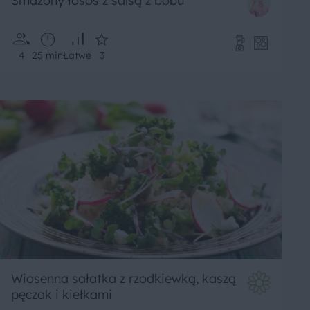
Smażony łosoś z salsą z bobu
4
25 min
Łatwe
3
Wiosenna sałatka z rzodkiewką, kaszą
pęczak i kiełkami