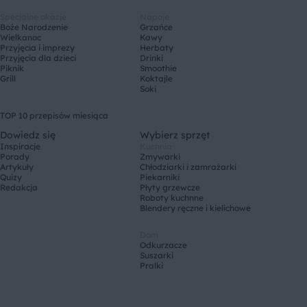
Specjalne okazje
Napoje
Boże Narodzenie
Grzańce
Wielkanoc
Kawy
Przyjęcia i imprezy
Herbaty
Przyjęcia dla dzieci
Drinki
Piknik
Smoothie
Grill
Koktajle
Soki
TOP 10 przepisów miesiąca
Dowiedz się
Wybierz sprzęt
Inspiracje
Kuchnia
Porady
Zmywarki
Artykuły
Chłodziarki i zamrażarki
Quizy
Piekarniki
Redakcja
Płyty grzewcze
Roboty kuchnne
Blendery ręczne i kielichowe
Dom
Odkurzacze
Suszarki
Pralki