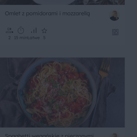
Omlet z pomidorami i mozzarellą
2
15 min
Łatwe
5
Spaghetti wegańskie z pieczonymi